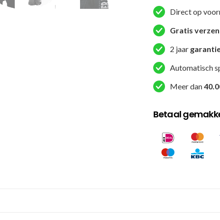
MMA
Direct op voor
broekje
-
Gratis verze
S
2 jaar
garanti
-
Zwart
Automatisch s
/
Meer dan
40.0
Wit
aantal
Betaal gemakkel