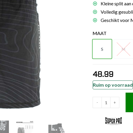
Kleine split aan
es
Volledig gesubl
schoenen
Geschikt voor 
gsartikelen
MAAT
ingsmateriaal
S
M
S
M
pen
n trapkussens
48.99
sens en pads
Ruim op voorraad
-
+
Super
Pro
Combat
Gear