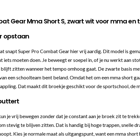
t Gear Mma Short S, zwart wit voor mma en t
r opstaan
 dat snapt Super Pro Combat Gear hier vrij aardig. Dit model is g
ht iets moeten doen. Je beweegt er soepel in, of je nu werkt aan s
blijft zitten wanneer het tempo omhoog gaat. De zwarte basis met
pak van een schoolteam bent beland. Omdat het om een mma short gaa
grappling. Dat maakt dit broekje geschikt voor de sportschool, de m
uttert
 je vrij bewegen zonder dat je constant aan je broek zit te trekken
m stevig te blijven zitten. Dat is handig bij hoge trappen, snelle
t. Kies je normale maat als uitgangspunt, want een mma short hoo