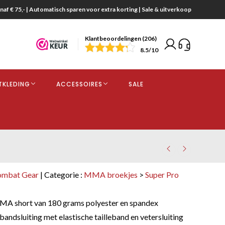
naf € 75,- | Automatisch sparen voor extra korting | Sale & uitverkoop
Klantbeoordelingen (206)
end
8.5
/10
opdracht
TKLEDING
ACCESSOIRES
SALE
kjes
ombat Gear
| Categorie :
MMA broekjes
>
Super Pro
MA short van 180 grams polyester en spandex
andsluiting met elastische tailleband en vetersluiting