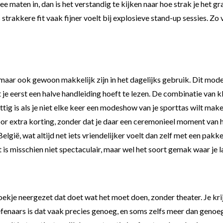
e maten in, dan is het verstandig te kijken naar hoe strak je het g
s strakkere fit vaak fijner voelt bij explosieve stand-up sessies. Z
r ook gewoon makkelijk zijn in het dagelijks gebruik. Dit model i
t je eerst een halve handleiding hoeft te lezen. De combinatie van
ig is als je niet elke keer een modeshow van je sporttas wilt maken
oor extra korting, zonder dat je daar een ceremonieel moment van h
elgië, wat altijd net iets vriendelijker voelt dan zelf met een pa
s misschien niet spectaculair, maar wel het soort gemak waar je la
kje neergezet dat doet wat het moet doen, zonder theater. Je kri
oefenaars is dat vaak precies genoeg, en soms zelfs meer dan genoe