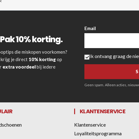
R
Email
Pak 10% korting.
 kooptips die miskopen voorkomen?
Ik ontvang graag de ni
krijg je direct
10% korting
op
or
extra voordeel
bij iedere
Geen spam. Alleen acties, nieuwe 
LAIR
KLANTENSERVICE
dschoenen
Klantenservice
Loyaliteitsprogramma