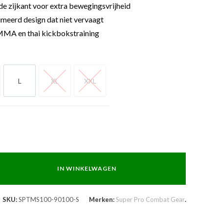
 de zijkant voor extra bewegingsvrijheid
imeerd design dat niet vervaagt
MMA en thai kickbokstraining
L
XL
XXL
L
XL
XXL
IN WINKELWAGEN
SKU:
SPTMS100-90100-S
Merken:
Super Pro Combat Gear
.