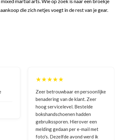
n mixed martial arts. Wie op zoek is naar een broekje
n aankoop die zich netjes voegt in de rest van je gear.
★★★★★
★
e
Zeer betrouwbaar en persoonlijke
Goed
benadering van de klant. Zeer
ontv
hoog servicelevel. Bestelde
bokshandschoenen hadden
NIC
gebruikssporen. Hierover een
2026
melding gedaan per e-mail met
foto's. Dezelfde avond werd ik