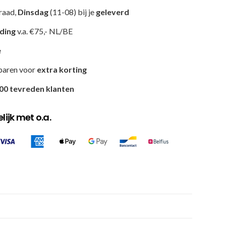
raad,
Dinsdag
(11-08) bij je
geleverd
nding
v.a. €75,- NL/BE
e
paren voor
extra korting
00 tevreden klanten
ijk met o.a.