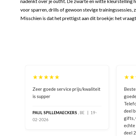
nadenkt over je outfit. De zwarte en witte kleurstelling 
voor sparren, drills of gewoon stevige trainingssessies, zi
Misschien is dat het prettigst aan dit broekje: het vraagt
★★★★★
★★
ging
Zeer goede service prijs/kwaliteit
Beste
is supper
goede
Telef
deel 
PAUL SPILLEMAECKERS
, BE | 19-
gifts
02-2026
-
echte
deel 