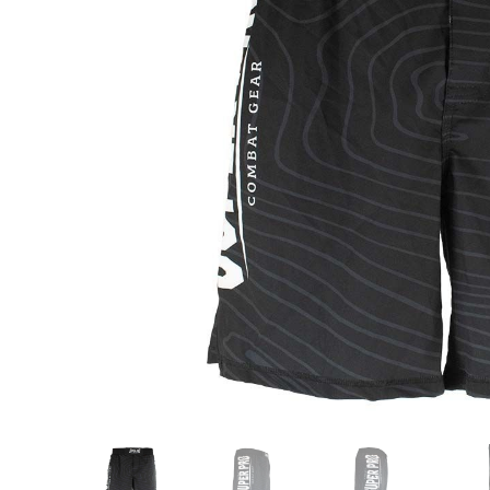
Karate
Voor dam
Zakhand
Taekwondo
Trainin
Brazilian Jiu jitsu
Bokszak
Bevestig
Krav Maga
bokszak
Bokspop
Stoot- e
Stootkus