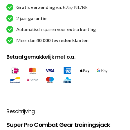
-
Gratis verzending
v.a. €75,- NL/BE
Zwart
2 jaar
garantie
/
Wit
Automatisch sparen voor
extra korting
aantal
Meer dan
40.000 tevreden klanten
Betaal gemakkelijk met o.a.
Beschrijving
Super Pro Combat Gear trainingsjack