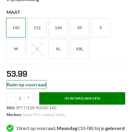
MAAT
140
152
164
XS
S
140
152
164
XS
S
M
L
XL
XXL
M
L
XL
XXL
53.99
Ruim op voorraad
-
+
IN WINKELWAGEN
Super
SKU:
SPTTJ100-90100-140
Pro
Merken:
Super Pro Combat Gear
.
Combat
Gear
Direct op voorraad,
Maandag
(10-08) bij je
geleverd
Trainingsjack