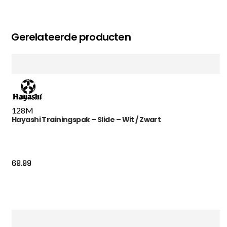
Gerelateerde producten
128
M
Hayashi Trainingspak – Slide – Wit / Zwart
69.99