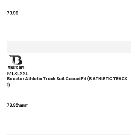
79.99
M
L
XL
XXL
Booster Athletic Track Suit Casual Fit (B ATHLETIC TRACK
1)
79.95
Vanaf