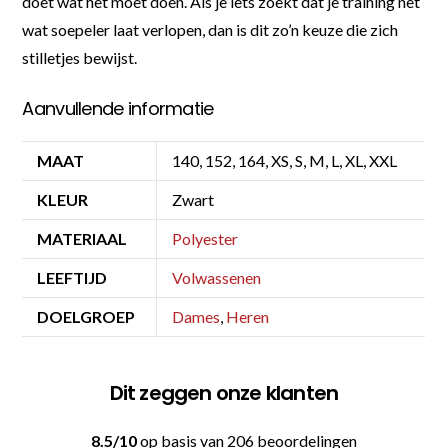
doet wat het moet doen. Als je iets zoekt dat je training net
wat soepeler laat verlopen, dan is dit zo’n keuze die zich
stilletjes bewijst.
Aanvullende informatie
MAAT
140, 152, 164, XS, S, M, L, XL, XXL
KLEUR
Zwart
MATERIAAL
Polyester
LEEFTIJD
Volwassenen
DOELGROEP
Dames
,
Heren
Dit zeggen onze klanten
8.5/10
op basis van 206 beoordelingen