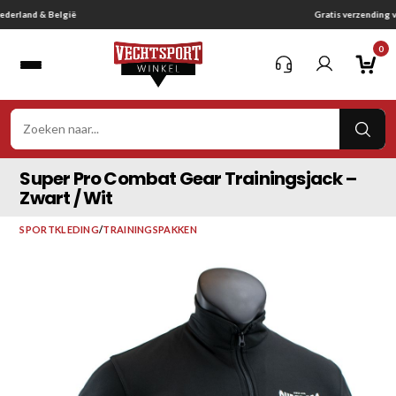
Ga
Gratis verzending vanaf € 75,-
naar
0
inhoud
VER
ZOE
Super Pro Combat Gear Trainingsjack –
Zwart / Wit
SPORTKLEDING
/
TRAININGSPAKKEN