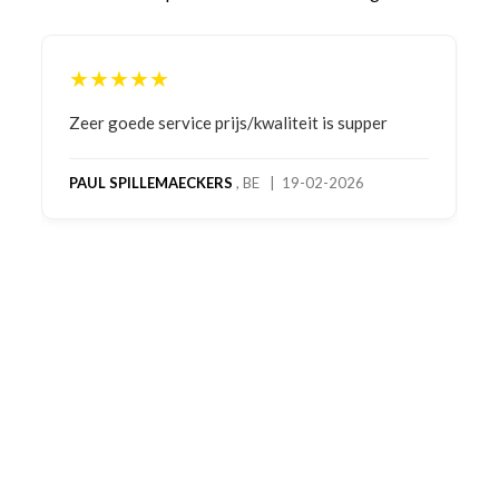
★★★★★
Bestelling gedaan vanwege goede prijzen en
product! Telefonisch contact gehad en 1e deel
bestelling al ontvangen met gifts, waardoor je
oog merkt voor echte service. Nu nog wachten
op deel 2 en kickboksen maar!
MC MAASTRICHT
, NL | 11-02-2026