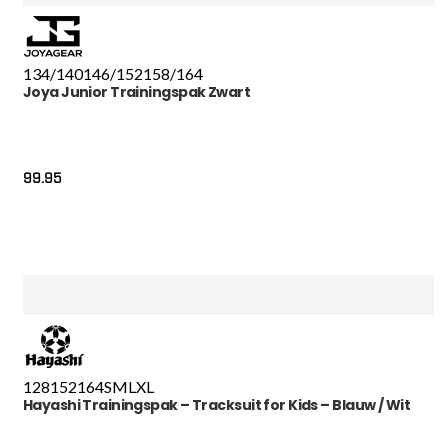
134/140
146/152
158/164
Joya Junior Trainingspak Zwart
99.95
128
152
164
S
M
L
XL
Hayashi Trainingspak – Tracksuit for Kids – Blauw / Wit