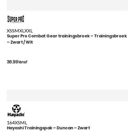
XS
S
M
XL
XXL
Super Pro Combat Gear trainingsbroek – Trainingsbroek
– Zwart / Wit
38.99
Vanaf
164
XS
M
L
Hayashi Trainingspak – Duncan – Zwart