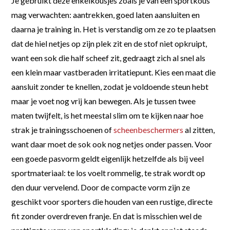
Je gebruikt deze enkelkousjes zoals je van een sportkous
mag verwachten: aantrekken, goed laten aansluiten en
daarna je training in. Het is verstandig om ze zo te plaatsen
dat de hiel netjes op zijn plek zit en de stof niet opkruipt,
want een sok die half scheef zit, gedraagt zich al snel als
een klein maar vastberaden irritatiepunt. Kies een maat die
aansluit zonder te knellen, zodat je voldoende steun hebt
maar je voet nog vrij kan bewegen. Als je tussen twee
maten twijfelt, is het meestal slim om te kijken naar hoe
strak je trainingsschoenen of
scheenbeschermers
al zitten,
want daar moet de sok ook nog netjes onder passen. Voor
een goede pasvorm geldt eigenlijk hetzelfde als bij veel
sportmateriaal: te los voelt rommelig, te strak wordt op
den duur vervelend. Door de compacte vorm zijn ze
geschikt voor sporters die houden van een rustige, directe
fit zonder overdreven franje. En dat is misschien wel de