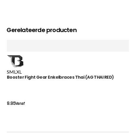
Gerelateerde producten
S
M
L
XL
Booster Fight Gear Enkelbraces Thai (AG THAI RED)
9.95
Vanaf