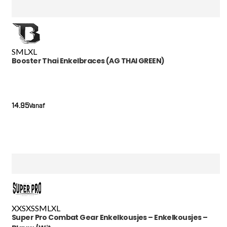
S
M
L
XL
Booster Thai Enkelbraces (AG THAI GREEN)
14.95
Vanaf
XXS
XS
S
M
L
XL
Super Pro Combat Gear Enkelkousjes – Enkelkousjes –