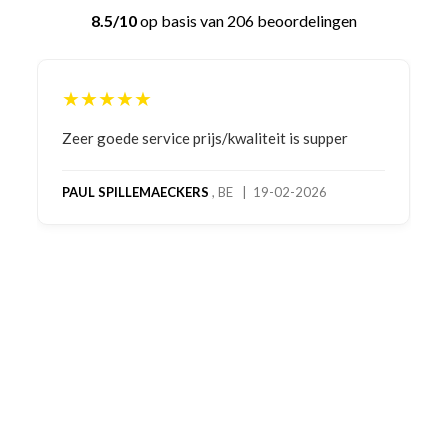
8.5/10
op basis van 206 beoordelingen
★★★★★
Bestelling gedaan vanwege goede prijzen en
product! Telefonisch contact gehad en 1e deel
bestelling al ontvangen met gifts, waardoor je
oog merkt voor echte service. Nu nog wachten
op deel 2 en kickboksen maar!
MC MAASTRICHT
, NL | 11-02-2026