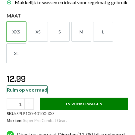
Makkelijk te wassen en ideaal voor regelmatig gebruik
MAAT
XXS
XS
S
M
L
XXS
XS
S
M
L
XL
XL
12.99
Ruim op voorraad
-
+
IN WINKELWAGEN
Super
SKU:
SPLP100-40100-XXS
Pro
Merken:
Super Pro Combat Gear
.
Combat
Gear
Direct op voorraad,
Dinsdag
(11-08) bij je
geleverd