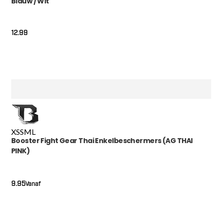
Blauw / Wit
12.99
XS
S
M
L
Booster Fight Gear Thai Enkelbeschermers (AG THAI
PINK)
9.95
Vanaf