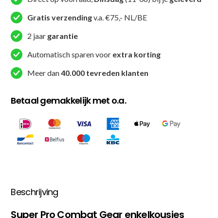
Enkelkousjes
-
Gratis verzending
v.a. €75,- NL/BE
Enkelkousjes
2 jaar
garantie
-
Rood
Automatisch sparen voor
extra korting
/
Meer dan
40.000 tevreden klanten
Wit
aantal
Betaal gemakkelijk met o.a.
Beschrijving
Super Pro Combat Gear enkelkousjes