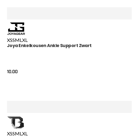
XS
S
M
L
XL
Joya Enkelkousen Ankle Support Zwart
10.00
XS
S
M
L
XL