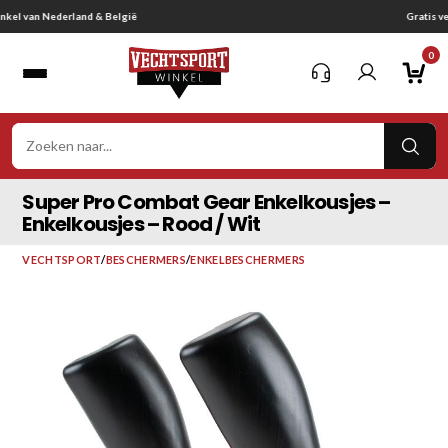
Ga
Gratis verzending vanaf € 75,-
naar
0
inhoud
VER
ZOE
Super Pro Combat Gear Enkelkousjes –
Enkelkousjes – Rood / Wit
VECHTSPORT
/
BESCHERMERS
/
ENKELBESCHERMERS