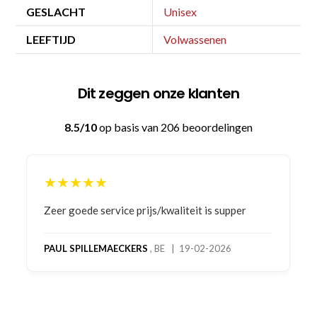
GESLACHT
Unisex
LEEFTIJD
Volwassenen
Dit zeggen onze klanten
8.5/10
op basis van 206 beoordelingen
★★★★★
Bestelling gedaan vanwege goede prijzen en
product! Telefonisch contact gehad en 1e deel
bestelling al ontvangen met gifts, waardoor je
oog merkt voor echte service. Nu nog wachten
op deel 2 en kickboksen maar!
MC MAASTRICHT
, NL | 11-02-2026