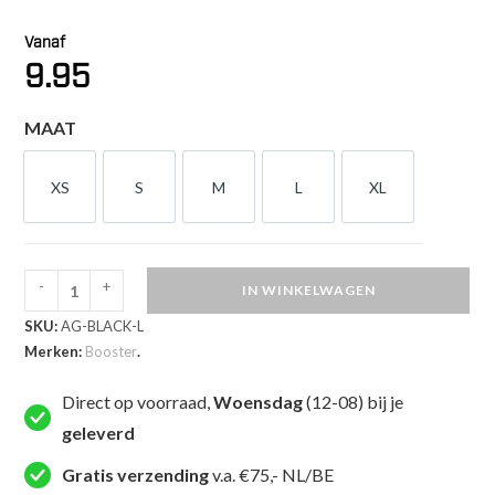
Vanaf
9.95
MAAT
XS
S
M
L
XL
XS
S
M
L
XL
-
+
IN WINKELWAGEN
Booster
SKU:
AG-BLACK-L
Fight
Merken:
Booster
.
Gear
Enkelbeschermers
Direct op voorraad,
Woensdag
(12-08) bij je
(AG
geleverd
BLACK)
aantal
Gratis verzending
v.a. €75,- NL/BE