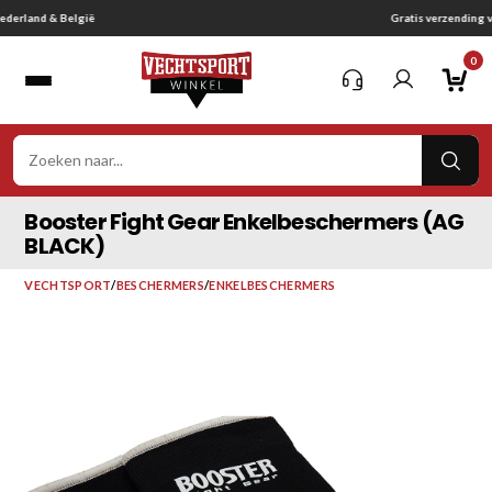
Ga
Gratis verzending vanaf € 75,-
naar
0
inhoud
VER
ZOE
Booster Fight Gear Enkelbeschermers (AG
BLACK)
VECHTSPORT
/
BESCHERMERS
/
ENKELBESCHERMERS