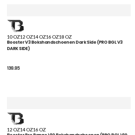
10 OZ
12 OZ
14 OZ
16 OZ
18 OZ
Booster V3 Bokshandschoenen Dark Side (PRO BGL V3
DARK SIDE)
139.95
12 OZ
14 OZ
16 OZ