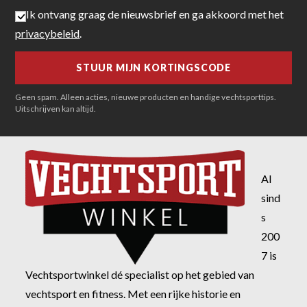
Ik ontvang graag de nieuwsbrief en ga akkoord met het
privacybeleid
.
Geen spam. Alleen acties, nieuwe producten en handige vechtsporttips.
Uitschrijven kan altijd.
Al
sind
s
200
7 is
Vechtsportwinkel dé specialist op het gebied van
vechtsport en fitness. Met een rijke historie en