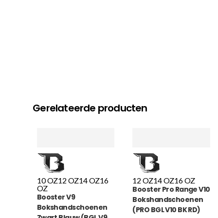
Gerelateerde producten
10 OZ
12 OZ
14 OZ
16
12 OZ
14 OZ
16 OZ
OZ
Booster Pro Range V10
Booster V9
Bokshandschoenen
Bokshandschoenen
(PRO BGL V10 BK RD)
Zwart Blauw (BGL V9