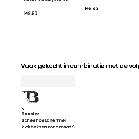
BLACK BLUE)
149.95
149.95
Vaak gekocht in combinatie met de v
S
Booster
Scheenbeschermer
kickboksen roze maat S