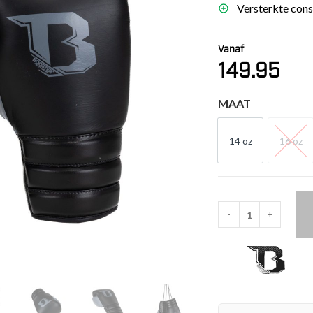
Versterkte const
es
schoenen
Vanaf
gsartikelen
149.95
ingsmateriaal
MAAT
pen
14 oz
16 oz
14 OZ
16 
n trapkussens
sens en pads
-
+
Booster
Fight
Gear
Rapid
Strike
Bokshandschoenen