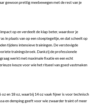
n maar gewoon prettig meebewegen met de rest van je
mpact op en verdeelt de klap beter, waardoor je
s in plaats van op een stoeptegeltje, en dat scheelt op
uden tijdens intensieve trainingen. De verstevigde
avoriete trainingsbroek. Dankzij de professionele
e graag werkt met maximale fixatie en een echt
n serieuze keuze voor wie het ritueel van goed vastmaken
 oz en 18 oz, waarbij 14 oz vaak fijner is voor technisch
ssa en demping geeft voor wie zwaarder traint of meer