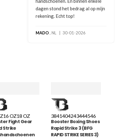
kele
p mijn
OZ
16 OZ
18 OZ
38
41
40
42
43
44
45
46
ter Fight Gear
Booster Boxing Shoes
d Strike
Rapid Strike 3 (BFG
shandschoenen
RAPID STRIKE SERIES 3)