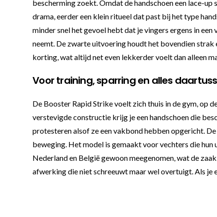
bescherming zoekt. Omdat de handschoen een lace-up slui
drama, eerder een klein ritueel dat past bij het type ha
minder snel het gevoel hebt dat je vingers ergens in ee
neemt. De zwarte uitvoering houdt het bovendien strak en
korting, wat altijd net even lekkerder voelt dan alleen m
Voor training, sparring en alles daartus
De Booster Rapid Strike voelt zich thuis in de gym, op d
verstevigde constructie krijg je een handschoen die bes
protesteren alsof ze een vakbond hebben opgericht. De pols
beweging. Het model is gemaakt voor vechters die hun ui
Nederland en België gewoon meegenomen, wat de zaak ne
afwerking die niet schreeuwt maar wel overtuigt. Als je 