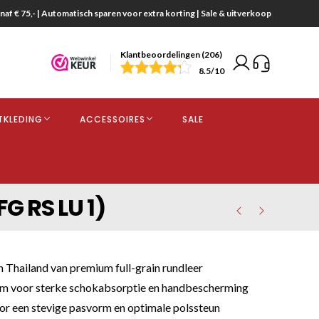
naf € 75,- | Automatisch sparen voor extra korting | Sale & uitverkoop
Klantbeoordelingen (206)
end
8.5
/10
opdracht
TKLEDING
ACCESSOIRES
SALE
kjes
G RS LU 1)
Thailand van premium full-grain rundleer
m voor sterke schokabsorptie en handbescherming
oor een stevige pasvorm en optimale polssteun