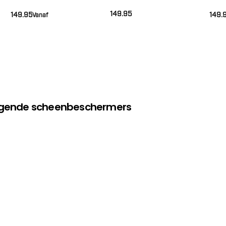
(BFG RS LU 3)
BLACK RED)
(BFG
149.95
149.95
149.
Vanaf
olgende scheenbeschermers