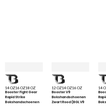
handschoenen. En binnen en
dagen stond het bedrag al o
rekening. Echt top!
MADO
, NL | 30-01-2026
14 OZ
16 OZ
18 OZ
12 OZ
14 OZ
16 OZ
14 
Booster Fight Gear
Booster V9
Boos
Rapid Strike
Bokshandschoenen
Rapi
Bokshandschoenen
Zwart Rood (BGL V9
Bok