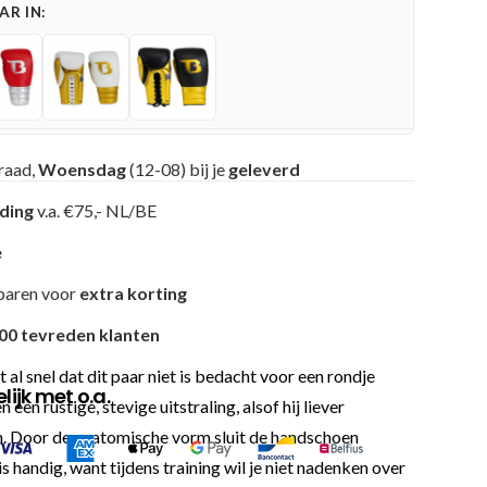
R IN:
raad,
Woensdag
(12-08) bij je
geleverd
nding
v.a. €75,- NL/BE
e
paren voor
extra korting
00 tevreden klanten
al snel dat dit paar niet is bedacht voor een rondje
ijk met o.a.
n rustige, stevige uitstraling, alsof hij liever
en. Door de anatomische vorm sluit de handschoen
 handig, want tijdens training wil je niet nadenken over