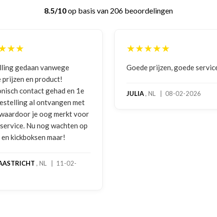
8.5/10
op basis van 206 beoordelingen
★★★
★★★★★
 prijzen, goede service
Zeer betrouwbaar en persoo
benadering van de klant. Ze
hoog servicelevel. Bestelde
, NL | 08-02-2026
bokshandschoenen hadden
gebruikssporen. Hierover e
melding gedaan per e-mail 
foto's. Dezelfde avond werd 
gebeld door Hans van den I
handschoenen bleken een
geretourneerd product, maa
stond nergens vermeld. Sam
een goede oplossing gekom
een extra korting voor de