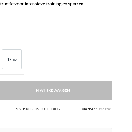
ructie voor intensieve training en sparren
18 oz
OZ
18 OZ
IN WINKELWAGEN
SKU:
BFG-RS-LU-1-14OZ
Merken:
Booster
.