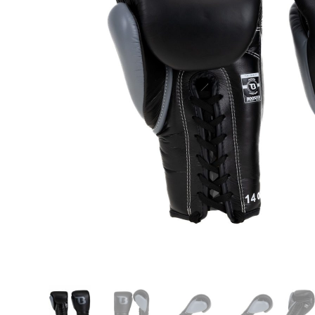
Karate
Voor dam
Zakhand
Taekwondo
Trainin
Brazilian Jiu jitsu
Bokszak
Bevestig
Krav Maga
bokszak
Bokspop
Stoot- e
Stootkus