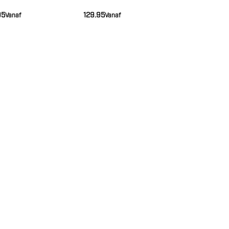
 RS LU 2)
95
129.95
Vanaf
Vanaf