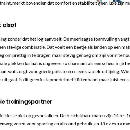
r traint, merkt bovendien dat comfort en stabiliteit geen luxe zij
t alsof
 zonder dat het log aanvoelt. De meerlaagse foamvulling vangt i
en stevige combinatie. Dat voelt een beetje als landen op een matra
oeg om prettig in te dragen, maar stevig genoeg om zijn vorm te ho
iale plekken loslaat is ongeveer zo charmant als een scheur in je f
 aan, wat zorgt voor goede polssteun en een stabiele uitlijning. Wi
en uit gaat, is dit geen instapmodel met klittenband, maar juist ee
e trainingspartner
e kies je niet op gevoel alleen. De beschikbare maten zijn 14 oz, 16
denweg vormt voor sparring en allround gebruik, en 18 oz extra ma