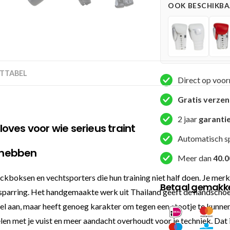
OOK BESCHIKBAA
(BFG
RS
LU
1)
aantal
TTABEL
Direct op voor
Gratis verze
2 jaar
garanti
gloves voor wie serieus traint
Automatisch s
 hebben
Meer dan
40.0
ckboksen en vechtsporters die hun training niet half doen. Je merkt 
Betaal gemakkel
sparring. Het handgemaakte werk uit Thailand geeft de handschoen ee
epel aan, maar heeft genoeg karakter om tegen een stootje te kunn
en met je vuist en meer aandacht overhoudt voor je techniek. Dat is