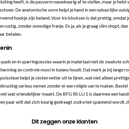
ting heeft, is de pasvorm nauwkeurig af te stellen, maar je hebt w
ndschoen. De anatomische vorm helpt je hand in een natuurlijke vuis
n vreemd hoekje zijn beland. Voor kickboksen is dat prettig, omdat
 rustig, zonder onnodige franje. En ja, als je graag slim shopt, da
aar betalen.
senin
e pads en in sparringsessies waarin je materiaal niet de zwakste sc
cherming en controle mooi in balans houdt. Dat merk je bij lange
steun helpt je stoten netter uit te lijnen, wat niet alleen prettige
trusting serieus nemen zonder er een religie van te maken. Bestel 
t wat vriendelijker maakt. De BFG RS LU 1 is daarmee een hands
een paar wilt dat zich keurig gedraagt zodra het spannend wordt, da
Dit zeggen onze klanten