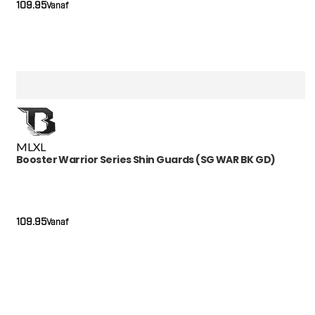
109.95
Vanaf
M
L
XL
Booster Warrior Series Shin Guards (SG WAR BK GD)
109.95
Vanaf