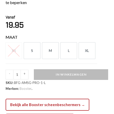
te beperken
Vanaf
19.95
MAAT
XS
S
M
L
XL
XS
S
M
L
XL
-
+
IN WINKELWAGEN
Booster
SKU:
BFG-AMSG-PRO-1-L
AMSG
Merken:
Booster
.
Cotton
Scheenbeschermers
(BFG
Bekijk alle Booster scheenbeschermers →
AMSG