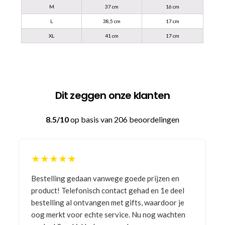
M
37 cm
16 cm
L
38,5 cm
17 cm
XL
41 cm
17 cm
Dit zeggen onze klanten
8.5/10
op basis van 206 beoordelingen
★★★★★
Bestelling gedaan vanwege goede prijzen en
product! Telefonisch contact gehad en 1e deel
bestelling al ontvangen met gifts, waardoor je
oog merkt voor echte service. Nu nog wachten