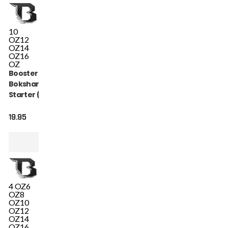
10
OZ
12
OZ
14
OZ
16
OZ
Booster Fight Gear
Bokshandschoenen
Starter (BT
STARTER)
19.95
4 OZ
6
OZ
8
OZ
10
OZ
12
OZ
14
OZ
16