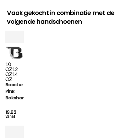
Vaak gekocht in combinatie met de
volgende handschoenen
10
OZ
12
OZ
14
OZ
Booster BT Starter
Pink
Bokshandschoenen
(BT STARTER PINK)
19.95
Vanaf