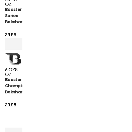
OZ
Booster Alpha
Series
Bokshandschoenen
Zwart (BFG ALPHA
BLACK)
29.95
6 OZ
8
OZ
Booster BT
Champion Pink
Bokshandschoenen
(BT CHAMPION PINK)
29.95