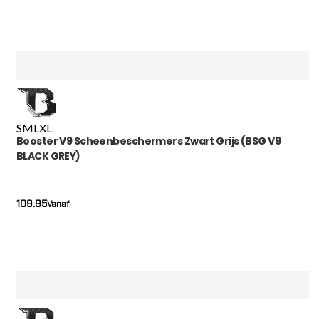
S
M
L
XL
Booster V9 Scheenbeschermers Zwart Grijs (BSG V9
BLACK GREY)
109.95
Vanaf