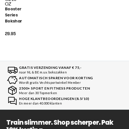
OZ
Booster Alpha
Series
Bokshandschoenen
Zwart Rood (BFG
ALPHA BLACK RED)
29.95
GRATIS VERZENDING VANAF € 75,-
naar NL & BE m.u.v. bokszakken
AUTOMATISCH SPAREN VOOR KORTING
Wordt gratis Vechtsportwinkel Member
2500+ SPORT EN FITNESS PRODUCTEN
Meer dan 30 Topmerken
HOGE KLANTBEOORDELINGEN (8.5/10)
En meer dan 40.000 klanten
Train slimmer. Shop scherper. Pak