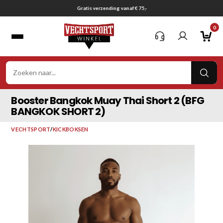
Ga
Gratis verzending vanaf € 75,-
naar
0
inhoud
VER
ZOE
Booster Bangkok Muay Thai Short 2 (BFG
BANGKOK SHORT 2)
VECHTSPORT
/
KICKBOKSEN