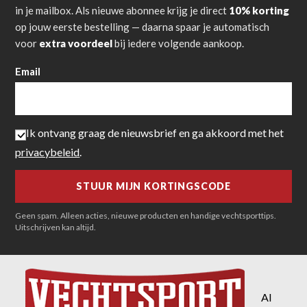
in je mailbox. Als nieuwe abonnee krijg je direct
10% korting
op jouw eerste bestelling — daarna spaar je automatisch
voor
extra voordeel
bij iedere volgende aankoop.
Email
Ik ontvang graag de nieuwsbrief en ga akkoord met het
privacybeleid
.
Geen spam. Alleen acties, nieuwe producten en handige vechtsporttips.
Uitschrijven kan altijd.
Al