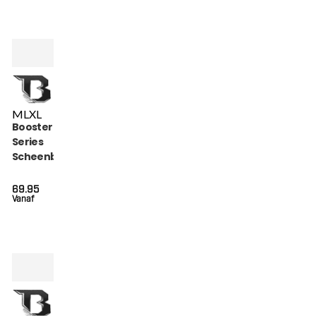
M
L
XL
Booster Bangkok
Series
Scheenbeschermers
(BANGKOK SERIES 4
SG)
69.95
Vanaf