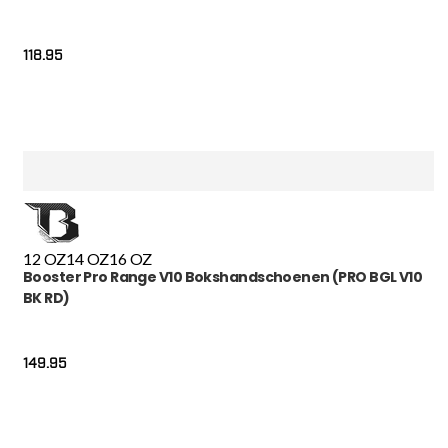
118.95
12 OZ
14 OZ
16 OZ
Booster Pro Range V10 Bokshandschoenen (PRO BGL V10
BK RD)
149.95