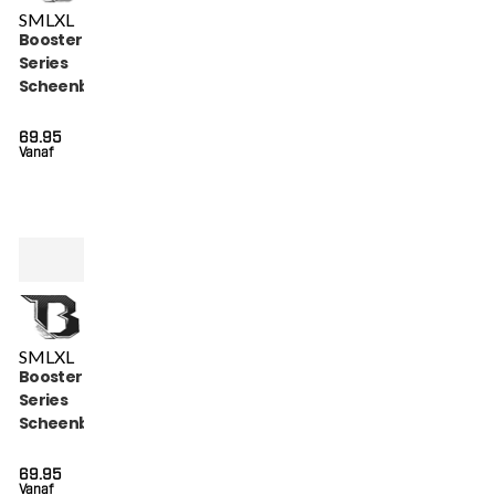
S
M
L
XL
Booster Bangkok
Series
Scheenbeschermers
(BANGKOK SERIES 3
SG)
69.95
Vanaf
S
M
L
XL
Booster Bangkok
Series
Scheenbeschermers
(BANGKOK SERIES 2
SG)
69.95
Vanaf