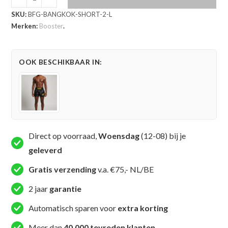
Booster
SKU:
BFG-BANGKOK-SHORT-2-L
Bangkok
Merken:
Booster
.
Muay
Thai
Short
OOK BESCHIKBAAR IN:
2
(BFG
BANGKOK
SHORT
2)
aantal
Direct op voorraad,
Woensdag
(12-08) bij je
geleverd
Gratis verzending
v.a. €75,- NL/BE
2 jaar
garantie
Automatisch sparen voor
extra korting
Meer dan
40.000 tevreden klanten