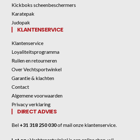
Kickboks scheenbeschermers
Karatepak
Judopak
KLANTENSERVICE
Klantenservice
Loyaliteitsprogramma
Ruilen en retourneren
Over Vechtsportwinkel
Garantie & klachten
Contact
Algemene voorwaarden
Privacy verklaring
DIRECT ADVIES
Bel
+31 318 250 030
of
mail onze klantenservice
.
Let op
:
Vechtsportwinkel
is een online shop, wij