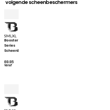
volgende scheenbeschermers
S
M
L
XL
Booster Bangkok
Series
Scheenbeschermers
(BANGKOK SERIES 1
SG)
69.95
Vanaf