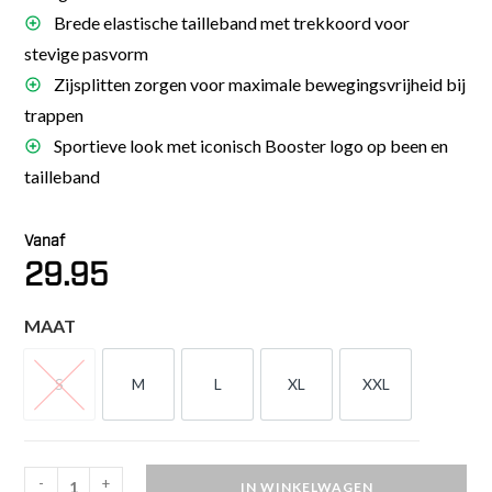
Brede elastische tailleband met trekkoord voor
stevige pasvorm
Zijsplitten zorgen voor maximale bewegingsvrijheid bij
trappen
Sportieve look met iconisch Booster logo op been en
tailleband
Vanaf
29.95
MAAT
S
M
L
XL
XXL
S
M
L
XL
XXL
-
+
IN WINKELWAGEN