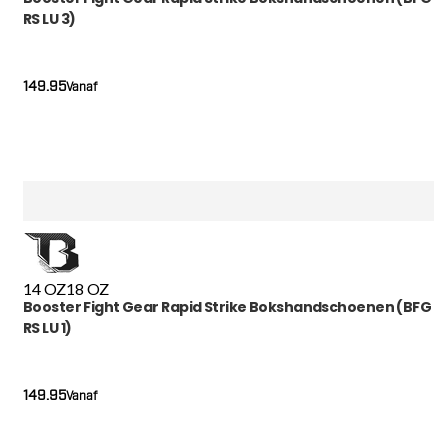
RS LU 3)
149.95
Vanaf
14 OZ
18 OZ
Booster Fight Gear Rapid Strike Bokshandschoenen (BFG
RS LU 1)
149.95
Vanaf