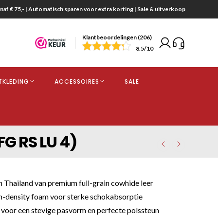
naf € 75,- | Automatisch sparen voor extra korting | Sale & uitverkoop
Klantbeoordelingen (206)
end
8.5
/10
opdracht
TKLEDING
ACCESSOIRES
SALE
kjes
G RS LU 4)
Thailand van premium full-grain cowhide leer
-density foam voor sterke schokabsorptie
 voor een stevige pasvorm en perfecte polssteun