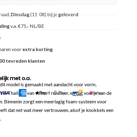
raad,
Dinsdag
(11-08) bij je
geleverd
nding
v.a. €75,- NL/BE
e
paren voor
extra korting
00 tevreden klanten
ijk met o.a.
t dit model is gemaakt met aandacht voor vorm,
n Thailand van volnerf rundleer, en dat voel je aan de
gaan. Binnenin zorgt een meerlagig foam-systeem voor
eft dat net wat meer vertrouwen, alsof je knokkels een
.