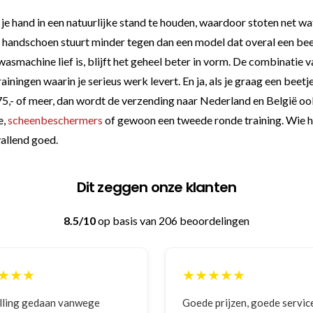
e hand in een natuurlijke stand te houden, waardoor stoten net wat
andschoen stuurt minder tegen dan een model dat overal een beet
e wasmachine lief is, blijft het geheel beter in vorm. De combinati
ngen waarin je serieus werk levert. En ja, als je graag een beetje 
€75,- of meer, dan wordt de verzending naar Nederland en België oo
e,
scheenbeschermers
of gewoon een tweede ronde training. Wie ha
vallend goed.
Dit zeggen onze klanten
8.5/10
op basis van 206 beoordelingen
★★★
★★★★★
ing gedaan vanwege
Goede prijzen, goede service