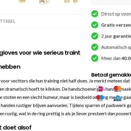
Direct op voor
TTABEL
Gratis verze
2 jaar
garanti
Automatisch s
gloves voor wie serieus traint
Meer dan
40.0
 hebben
Betaal gemakkel
voor vechters die hun training niet half doen. Je merkt meteen da
en dramatisch hoeft te klinken. De handschoenen zijn handgemaakt i
 drie stoten en een slecht humeur, maar is bedoeld om lang mee te 
anden rustiger blijven aanvoelen. Tijdens sparren of padswerk ge
 rustig, wat in de ring prettig is als je liever presteert dan poseert
t doet alsof