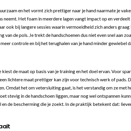
 duurzaam en het vormt zich prettiger naar je hand naarmate je vak
ieus neemt. Het foam in meerdere lagen vangt impact op en verdeelt
aar ook bij langere sessies waarin vermoeidheid zich anders graag i
g van de pols. Je trekt de handschoenen dus niet even snel aan zo
en meer controle en bij het terughalen van je hand minder gewiebel d
 je kiest de maat op basis van je training en het doel ervan. Voor
een lichtere maat prettiger kan zijn voor technisch werk of pads. D
en. Omdat het om vetersluiting gaat, is het verstandig om ze met h
et stevig in de handschoen liggen, maar nog wel ontspannen kunnen 
el en de bescherming die je zoekt. In de praktijk betekent dat: liev
aait