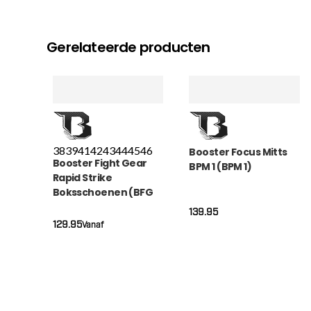
Gerelateerde producten
38
39
41
42
43
44
45
46
Booster Focus Mitts
Booster Fight Gear
BPM 1 (BPM 1)
Rapid Strike
Boksschoenen (BFG
RAPID STRIKE SERIES 1)
139.95
129.95
Vanaf