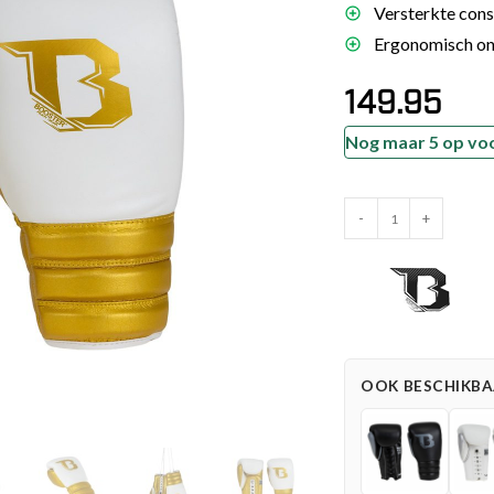
Versterkte const
es
Ergonomisch ont
schoenen
149.95
gsartikelen
Nog maar 5 op vo
ingsmateriaal
Booster
pen
-
+
Fight
n trapkussens
Gear
sens en pads
Rapid
Strike
Bokshandschoenen
(BFG
OOK BESCHIKBAA
RS
LU
4)
aantal