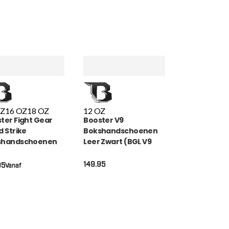
OZ
16 OZ
18 OZ
12 OZ
ter Fight Gear
Booster V9
d Strike
Bokshandschoenen
shandschoenen
Leer Zwart (BGL V9
 RS LU 2)
MAROCO)
149.95
95
Vanaf