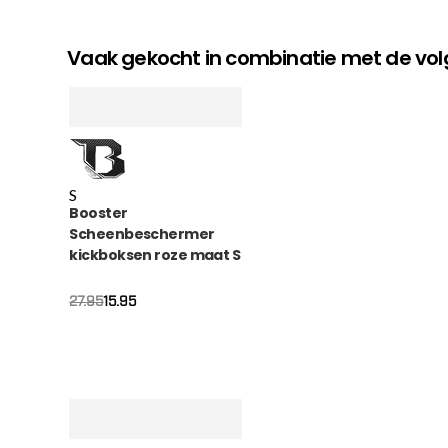
Vaak gekocht in combinatie met de v
S
Booster
Scheenbeschermer
kickboksen roze maat S
Oorspronkelijke
Huidige
15.95
27.95
prijs
prijs
was:
is:
€27.95.
€15.95.