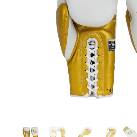
Karate
Voor dam
Zakhand
Taekwondo
Trainin
Brazilian Jiu jitsu
Bokszak
Bevestig
Krav Maga
bokszak
Bokspop
Stoot- e
Stootkus