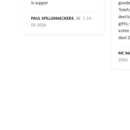
is supper
goede p
Telefon
deel be
PAUL SPILLEMAECKERS
, BE | 19-
gifts, 
02-2026
echte s
deel 2 
MC MA
2026