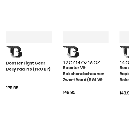
12 OZ
14 OZ
16 OZ
14 
Booster Fight Gear
Booster V9
Boos
Belly Pad Pro (PRO BP)
Bokshandschoenen
Rapi
Zwart Rood (BGL V9
Bok
BLACK RED)
(BFG
129.95
149.95
149.