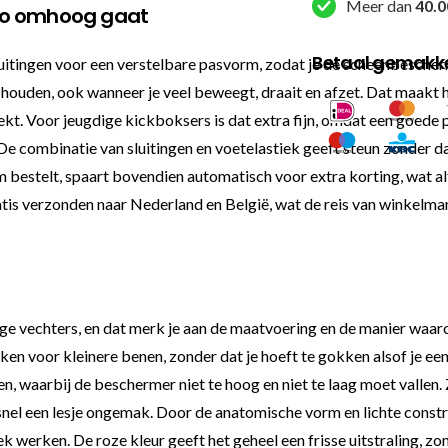
Meer dan
40.0
empo omhoog gaat
Betaal gemakkel
uitingen voor een verstelbare pasvorm, zodat je de scheenbescherm
te houden, ook wanneer je veel beweegt, draait en afzet. Dat maakt
rekt. Voor jeugdige kickboksers is dat extra fijn, omdat een goede
 De combinatie van sluitingen en voetelastiek geeft steun zonder dat
 bestelt, spaart bovendien automatisch voor extra korting, wat alti
r gratis verzonden naar Nederland en België, wat de reis van winke
ge vechters, en dat merk je aan de maatvoering en de manier waa
n voor kleinere benen, zonder dat je hoeft te gokken alsof je ee
 waarbij de beschermer niet te hoog en niet te laag moet vallen. Zit
 al snel een lesje ongemak. Door de anatomische vorm en lichte const
iek werken. De roze kleur geeft het geheel een frisse uitstraling, z