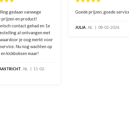
★★★
★★★★★
 prijzen, goede service
Zeer betrouwbaar en persoo
benadering van de klant. Ze
hoog servicelevel. Bestelde
, NL | 08-02-2026
bokshandschoenen hadden
gebruikssporen. Hierover e
melding gedaan per e-mail 
foto's. Dezelfde avond werd 
gebeld door Hans van den I
handschoenen bleken een
geretourneerd product, maa
stond nergens vermeld. Sam
een goede oplossing gekom
een extra korting voor de
handschoenen. En binnen en
dagen stond het bedrag al o
rekening. Echt top!