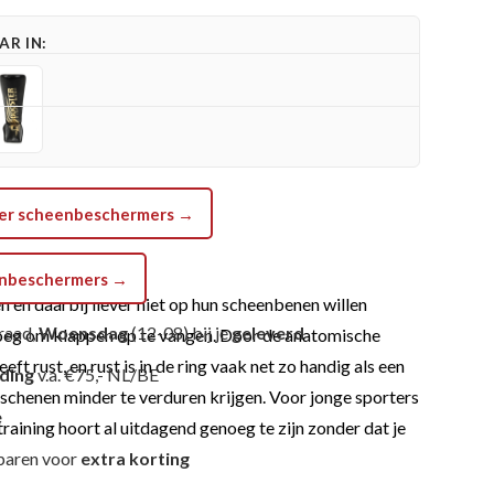
R IN:
ster scheenbeschermers →
eenbeschermers →
en daarbij liever niet op hun scheenbenen willen
raad,
Woensdag
(12-08) bij je
geleverd
genoeg om klappen op te vangen. Door de anatomische
 rust, en rust is in de ring vaak net zo handig als een
nding
v.a. €75,- NL/BE
schenen minder te verduren krijgen. Voor jonge sporters
e
aining hoort al uitdagend genoeg te zijn zonder dat je
paren voor
extra korting