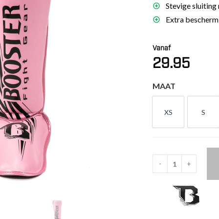
Stevige sluiting
es
Extra beschermi
schoenen
gsartikelen
Vanaf
29.95
ingsmateriaal
MAAT
pen
n trapkussens
XS
S
XS
S
sens en pads
-
+
Booster
Kids
Scheenbeschermers
Pink
(SG