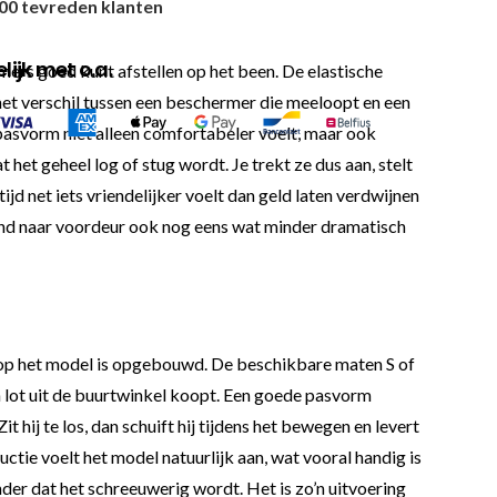
00 tevreden klanten
ijk met o.a.
ers goed kunt afstellen op het been. De elastische
 het verschil tussen een beschermer die meeloopt en een
 pasvorm niet alleen comfortabeler voelt, maar ook
 het geheel log of stug wordt. Je trekt ze dus aan, stelt
jd net iets vriendelijker voelt dan geld laten verdwijnen
lmand naar voordeur ook nog eens wat minder dramatisch
rop het model is opgebouwd. De beschikbare maten S of
n lot uit de buurtwinkel koopt. Een goede pasvorm
 hij te los, dan schuift hij tijdens het bewegen en levert
ructie voelt het model natuurlijk aan, wat vooral handig is
onder dat het schreeuwerig wordt. Het is zo’n uitvoering