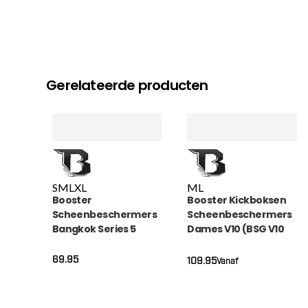
Gerelateerde producten
S
M
L
XL
M
L
Booster
Booster Kickboksen
Scheenbeschermers
Scheenbeschermers
Bangkok Series 5
Dames V10 (BSG V10
(BANGKOK SERIES 5
BK GY)
SG)
69.95
109.95
Vanaf