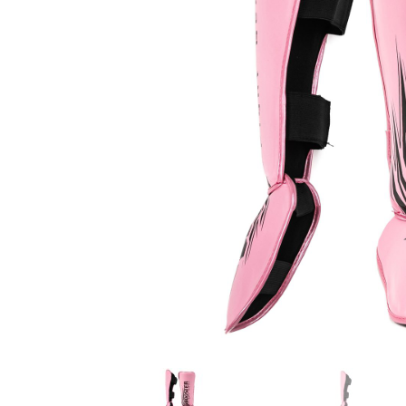
Karate
Voor dam
Zakhand
Taekwondo
Trainin
Brazilian Jiu jitsu
Bokszak
Bevestig
Krav Maga
bokszak
Bokspop
Stoot- e
Stootkus