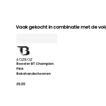
Vaak gekocht in combinatie met de v
6 OZ
8 OZ
Booster BT Champion
Pink
Bokshandschoenen
(BT CHAMPION PINK)
29.95