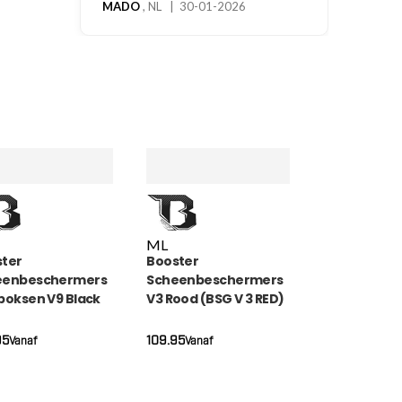
M
L
ter
Booster
eenbeschermers
Scheenbeschermers
boksen V9 Black
V3 Rood (BSG V 3 RED)
 (BSG V9 BLACK
)
95
109.95
Vanaf
Vanaf