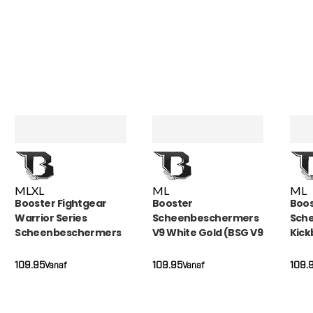
MADO
, NL | 30-01-2026
M
L
XL
M
L
M
L
Booster Fightgear
Booster
Boos
Warrior Series
Scheenbeschermers
Sch
Scheenbeschermers
V9 White Gold (BSG V9
Kick
(SG WAR BK MIL)
WHITE GOLD)
Blue
BLUE
109.95
109.95
109.
Vanaf
Vanaf