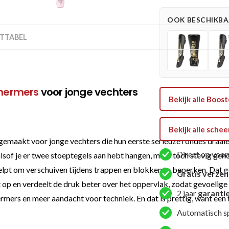
CHAMPION
OOK BESCHIKBAA
PINK)
TTABEL
aantal
hermers
voor jonge vechters
Bekijk alle Boo
Bekijk alle sch
aakt voor jonge vechters die hun eerste serieuze rondes draaien 
Direct op voor
en alsof je er twee stoeptegels aan hebt hangen, maar toch stevig 
lpt om verschuiven tijdens trappen en blokken te beperken. Dat geeft
Gratis verze
op en verdeelt de druk beter over het oppervlak, zodat gevoelige 
2 jaar
garanti
rs en meer aandacht voor techniek. En dat is prettig, want een tr
Automatisch s