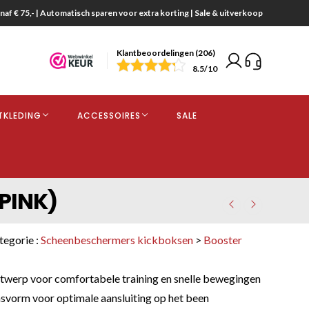
naf € 75,- | Automatisch sparen voor extra korting | Sale & uitverkoop
Klantbeoordelingen (206)
end
8.5
/10
opdracht
TKLEDING
ACCESSOIRES
SALE
kjes
PINK)
tegorie :
Scheenbeschermers kickboksen
>
Booster
s
twerp voor comfortabele training en snelle bewegingen
vorm voor optimale aansluiting op het been