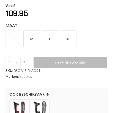
Vanaf
109.95
MAAT
S
M
L
XL
S
M
L
XL
-
+
IN WINKELWAGEN
Booster
SKU:
BSG-V-3-BLACK-L
V3
Merken:
Booster
.
Scheenbeschermers
Zwart
(BSG
OOK BESCHIKBAAR IN:
V
3
BLACK)