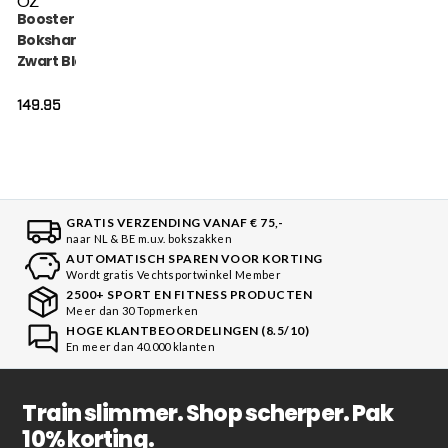
OZ
Booster V9
Bokshandschoenen
Zwart Blauw (BGL V9
BLACK BLUE)
149.95
GRATIS VERZENDING VANAF € 75,-
naar NL & BE m.u.v. bokszakken
AUTOMATISCH SPAREN VOOR KORTING
Wordt gratis Vechtsportwinkel Member
2500+ SPORT EN FITNESS PRODUCTEN
Meer dan 30 Topmerken
HOGE KLANTBEOORDELINGEN (8.5/10)
En meer dan 40.000 klanten
Train slimmer. Shop scherper. Pak
10% korting.