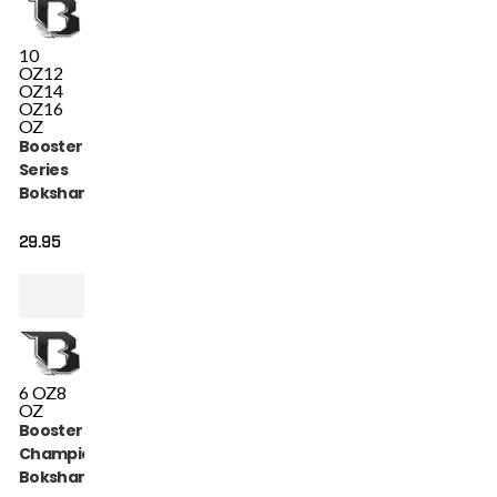
10
OZ
12
OZ
14
OZ
16
OZ
Booster Alpha
Series
Bokshandschoenen
Zwart Rood (BFG
ALPHA BLACK RED)
29.95
6 OZ
8
OZ
Booster BT
Champion
Bokshandschoenen