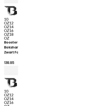
10
OZ
12
OZ
14
OZ
16
OZ
18
OZ
Booster V3
Bokshandschoenen
Zwart Foil (BGL 1 V3
BLACK FOIL)
139.95
10
OZ
12
OZ
14
OZ
16