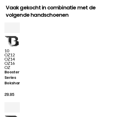
Vaak gekocht in combinatie met de
volgende handschoenen
10
OZ
12
OZ
14
OZ
16
OZ
Booster Alpha
Series
Bokshandschoenen
Zwart Goud (BFG
ALPHA BLACK GOLD)
29.95