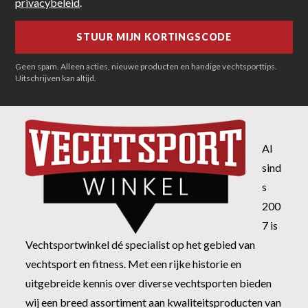
privacybeleid
.
Geen spam. Alleen acties, nieuwe producten en handige vechtsporttips.
Uitschrijven kan altijd.
Al
sind
s
200
7 is
Vechtsportwinkel dé specialist op het gebied van
vechtsport en fitness. Met een rijke historie en
uitgebreide kennis over diverse vechtsporten bieden
wij een breed assortiment aan kwaliteitsproducten van