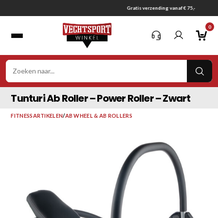
Ga
Gratis verzending vanaf € 75,-
naar
0
inhoud
VER
ZOE
Tunturi Ab Roller – Power Roller – Zwart
FITNESSARTIKELEN
/
AB WHEEL & AB ROLLERS