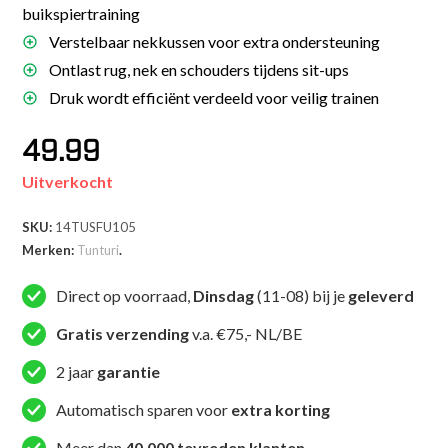
buikspiertraining
Verstelbaar nekkussen voor extra ondersteuning
Ontlast rug, nek en schouders tijdens sit-ups
Druk wordt efficiënt verdeeld voor veilig trainen
49.99
Uitverkocht
SKU:
14TUSFU105
Merken:
Tunturi
.
Direct op voorraad,
Dinsdag
(11-08) bij je
geleverd
Gratis verzending
v.a. €75,- NL/BE
2 jaar
garantie
Automatisch sparen voor
extra korting
Meer dan
40.000 tevreden klanten