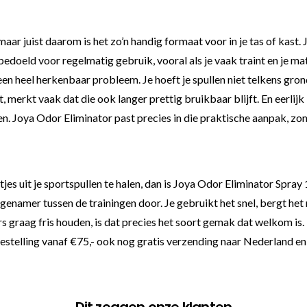
maar juist daarom is het zo’n handig formaat voor in je tas of kast. 
 bedoeld voor regelmatig gebruik, vooral als je vaak traint en je m
een heel herkenbaar probleem. Je hoeft je spullen niet telkens grond
, merkt vaak dat die ook langer prettig bruikbaar blijft. En eerlijk 
. Joya Odor Eliminator past precies in die praktische aanpak, zon
es uit je sportspullen te halen, dan is Joya Odor Eliminator Spray
genamer tussen de trainingen door. Je gebruikt het snel, bergt het
raag fris houden, is dat precies het soort gemak dat welkom is. En 
bestelling vanaf €75,- ook nog gratis verzending naar Nederland en 