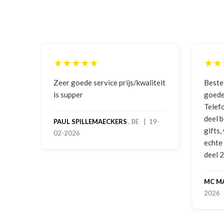
★★★★★
★★
ging
Zeer goede service prijs/kwaliteit
Beste
is supper
goede
Telef
deel 
PAUL SPILLEMAECKERS
, BE | 19-
gifts
02-2026
-
echte
deel 
MC M
2026