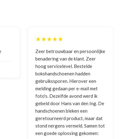
★★★★★
★
e
Zeer betrouwbaar en persoonlijke
Goed
benadering van de klant. Zeer
ontv
hoog servicelevel. Bestelde
bokshandschoenen hadden
NIC
gebruikssporen. Hierover een
2026
melding gedaan per e-mail met
foto's. Dezelfde avond werd ik
gebeld door Hans van den Ing. De
handschoenen bleken een
geretourneerd product, maar dat
stond nergens vermeld. Samen tot
een goede oplossing gekomen: