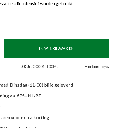
ssoires die intensief worden gebruikt
IN WINKELWAGEN
SKU:
JGC001-100ML
Merken:
Joya
.
raad,
Dinsdag
(11-08) bij je
geleverd
nding
v.a. €75,- NL/BE
e
paren voor
extra korting