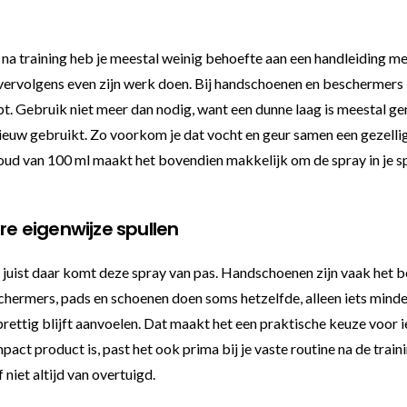
 na training heb je meestal weinig behoefte aan een handleiding me
 vervolgens even zijn werk doen. Bij handschoenen en beschermers i
pt. Gebruik niet meer dan nodig, want een dunne laag is meestal ge
ieuw gebruikt. Zo voorkom je dat vocht en geur samen een gezelli
nhoud van 100 ml maakt het bovendien makkelijk om de spray in je 
e eigenwijze spullen
en juist daar komt deze spray van pas. Handschoenen zijn vaak het
hermers, pads en schoenen doen soms hetzelfde, alleen iets minder
prettig blijft aanvoelen. Dat maakt het een praktische keuze voor ie
ct product is, past het ook prima bij je vaste routine na de train
 niet altijd van overtuigd.