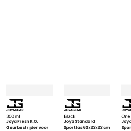
300 ml
Black
One 
Joya Fresh K.O.
Joya Standard
Joya
Geurbestrijder voor
Sporttas 60x33x33 cm
Spor