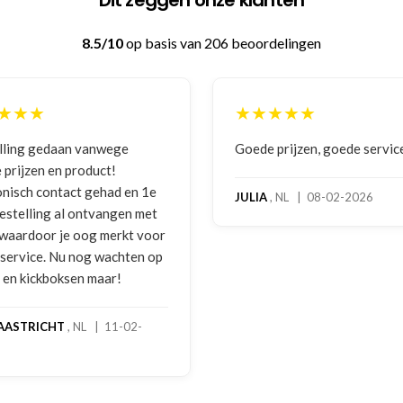
Dit zeggen onze klanten
8.5/10
op basis van 206 beoordelingen
★★★
★★★★★
lling gedaan vanwege
Goede prijzen, goede servic
 prijzen en product!
onisch contact gehad en 1e
JULIA
, NL | 08-02-2026
bestelling al ontvangen met
, waardoor je oog merkt voor
 service. Nu nog wachten op
2 en kickboksen maar!
AASTRICHT
, NL | 11-02-