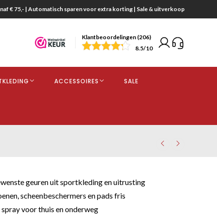
naf € 75,- | Automatisch sparen voor extra korting | Sale & uitverkoop
Klantbeoordelingen (206)
end
8.5
/10
opdracht
TKLEDING
ACCESSOIRES
SALE
kjes
wenste geuren uit sportkleding en uitrusting
nen, scheenbeschermers en pads fris
spray voor thuis en onderweg