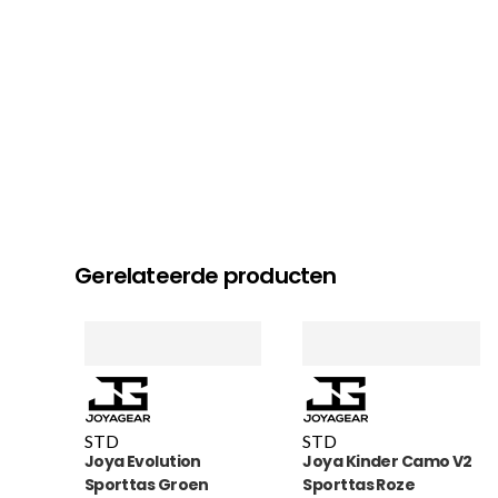
Gerelateerde producten
STD
STD
Joya Evolution
Joya Kinder Camo V2
Sporttas Groen
Sporttas Roze