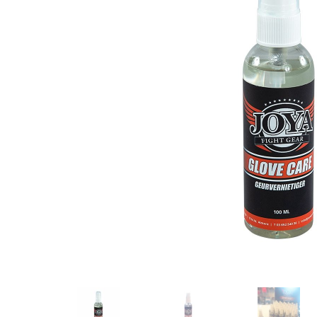
Karate
Voor dam
Zakhand
Taekwondo
Trainin
Brazilian Jiu jitsu
Bokszak
Bevestig
Krav Maga
bokszak
Bokspop
Stoot- e
Stootkus