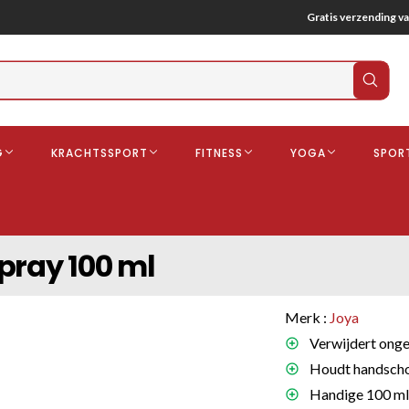
Gratis verzending va
Verz
zoek
G
KRACHTSSPORT
FITNESS
YOGA
SPOR
ndschoenen
Boksbeschermers
Boksbroe
Bandages
pray 100 ml
Gebitsbescherming
dschoenen
Merk :
Joya
o
Verwijdert onge
Houdt handschoe
deren
Handige 100 ml 