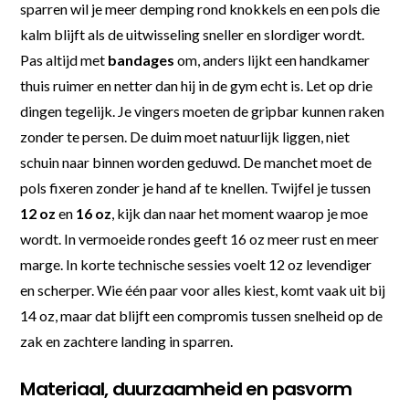
sparren wil je meer demping rond knokkels en een pols die
kalm blijft als de uitwisseling sneller en slordiger wordt.
Pas altijd met
bandages
om, anders lijkt een handkamer
thuis ruimer en netter dan hij in de gym echt is. Let op drie
dingen tegelijk. Je vingers moeten de gripbar kunnen raken
zonder te persen. De duim moet natuurlijk liggen, niet
schuin naar binnen worden geduwd. De manchet moet de
pols fixeren zonder je hand af te knellen. Twijfel je tussen
12 oz
en
16 oz
, kijk dan naar het moment waarop je moe
wordt. In vermoeide rondes geeft 16 oz meer rust en meer
marge. In korte technische sessies voelt 12 oz levendiger
en scherper. Wie één paar voor alles kiest, komt vaak uit bij
14 oz, maar dat blijft een compromis tussen snelheid op de
zak en zachtere landing in sparren.
Materiaal, duurzaamheid en pasvorm