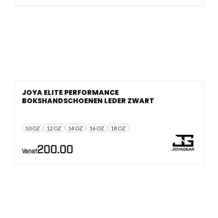
JOYA ELITE PERFORMANCE
BOKSHANDSCHOENEN LEDER ZWART
10 OZ
12 OZ
14 OZ
16 OZ
18 OZ
200.00
Vanaf