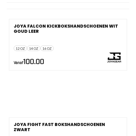
PU
, met varianten die diep sluiten, extra polssteun geven of
allround aanvoelen. Ook een lace converter in STD is er
voor wie meer sluitingscontrole zoekt.
JOYA FALCON KICKBOKSHANDSCHOENEN WIT
GOUD LEER
12 OZ
14 OZ
16 OZ
100.00
Vanaf
JOYA FIGHT FAST BOKSHANDSCHOENEN
ZWART