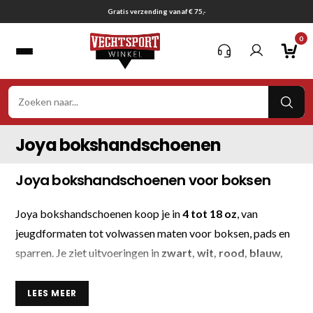
Ga
Gratis verzending vanaf € 75,-
naar
0
inhoud
VER
ZOE
Joya bokshandschoenen
Joya bokshandschoenen voor boksen
Joya bokshandschoenen koop je in
4 tot 18 oz
, van
jeugdformaten tot volwassen maten voor boksen, pads en
sparren. Je ziet uitvoeringen in
zwart, wit, rood, blauw,
roze, groen, goud
en zilver.
LEES MEER
Qua afwerking kom je uit bij
leer, kunstleer
en
microfiber