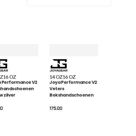
OZ
16 OZ
14 OZ
16 OZ
 Performance V2
Joya Performance V2
shandschoenen
Veters
w zilver
Bokshandschoenen
Wit Carbon
00
175.00