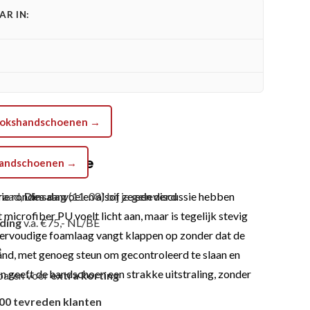
R IN:
a bokshandschoenen →
atische entree
shandschoenen →
ie rondes aanvoelen alsof ze een discussie hebben
raad,
Dinsdag
(11-08) bij je
geleverd
 microfiber PU voelt licht aan, maar is tegelijk stevig
nding
v.a. €75,- NL/BE
e viervoudige foamlaag vangt klappen op zonder dat de
e
hand, met genoeg steun om gecontroleerd te slaan en
ign geeft de handschoen een strakke uitstraling, zonder
paren voor
extra korting
00 tevreden klanten