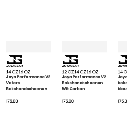
14 OZ
16 OZ
12 OZ
14 OZ
16 OZ
14 
Joya Performance V2
Joya Performance V2
Joya
Veters
Bokshandschoenen
bok
Bokshandschoenen
Wit Carbon
blau
Wit Goud
175.00
175.00
175.