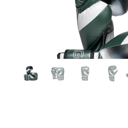
Karate
Voor dam
Zakhand
Taekwondo
Trainin
Brazilian Jiu jitsu
Bokszak
Bevestig
Krav Maga
bokszak
Bokspop
Stoot- e
Stootkus