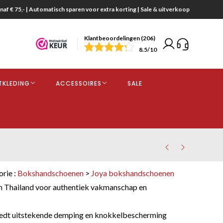
naf € 75,- | Automatisch sparen voor extra korting | Sale & uitverkoop
Klantbeoordelingen (206)
end
8.5
/10
opdracht
TKLEDING
ACCESSOIRES
SALE
kjes
orie :
Bokshandschoenen
>
Joya bokshandschoenen
 Thailand voor authentiek vakmanschap en
iedt uitstekende demping en knokkelbescherming