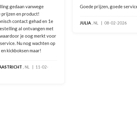
 prijzen, goede service
Zeer betrouwbaar en persoo
benadering van de klant. Ze
hoog servicelevel. Bestelde
, NL | 08-02-2026
bokshandschoenen hadden
gebruikssporen. Hierover e
melding gedaan per e-mail 
foto's. Dezelfde avond werd
gebeld door Hans van den I
handschoenen bleken een
geretourneerd product, maa
stond nergens vermeld. Sam
een goede oplossing gekom
een extra korting voor de
handschoenen. En binnen en
dagen stond het bedrag al o
rekening. Echt top!
MADO
, NL | 30-01-2026