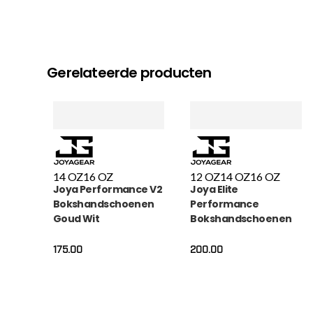
Gerelateerde producten
14 OZ
16 OZ
12 OZ
14 OZ
16 OZ
Joya Performance V2
Joya Elite
Bokshandschoenen
Performance
Goud Wit
Bokshandschoenen
Leer Wit
175.00
200.00