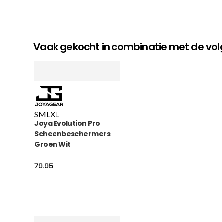
Vaak gekocht in combinatie met de v
S
M
L
XL
Joya Evolution Pro
Scheenbeschermers
Groen Wit
79.95