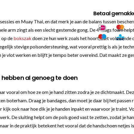
Betaal gemakkel
ssies en Muay Thai, en dat merk je aan de balans tussen beschermi
 hele arm zingt als een slecht gestemde gong. De 4-laags foam helpt
k op de
bokszak
doen ze hun werk zoals het hoort, met voldoende d
elijk stevige polsondersteuning, wat vooral prettig is als je techn
 je vlot werken en blijft je tempo beter overeind. Dat maakt ze ge
 hebben al genoeg te doen
ar vooral om hoe ze om je hand zitten zodra je ze dichtmaakt. Deze
eten boterham. Draag je bandages, dan moet je daar bij het passen
r kijk ook naar hoe dik je je handen inpakt en waarvoor je traint. Vo
k. De sluiting helpt om de pols goed vast te zetten, zodat je hand
ar in de praktijk betekent het vooral dat de handschoen netjes is 