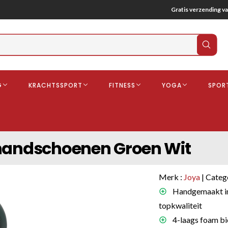
Gratis verzending va
Verz
zoek
G
KRACHTSSPORT
FITNESS
YOGA
SPOR
ndschoenen
Boksbeschermers
Boksbroe
Bandages
shandschoenen Groen Wit
Gebitsbescherming
dschoenen
Merk :
Joya
| Categ
o
Handgemaakt in
topkwaliteit
deren
4-laags foam b