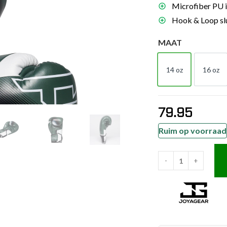
Microfiber PU i
es
Hook & Loop slu
schoenen
MAAT
gsartikelen
14 oz
16 oz
ingsmateriaal
14 OZ
16 
pen
79.95
n trapkussens
sens en pads
Ruim op voorraad
-
+
Joya
Evolution
Pro
Bokshandschoenen
Groen