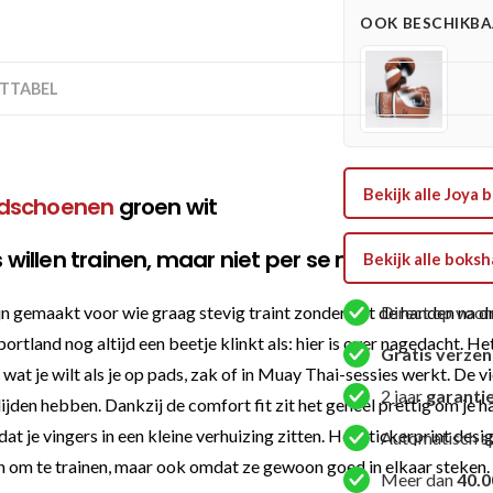
Wit
OOK BESCHIKBAA
aantal
TTABEL
Bekijk alle Joy
dschoenen
groen wit
willen trainen, maar niet per se met een dram
Bekijk alle bok
 gemaakt voor wie graag stevig traint zonder dat de handen na dr
Direct op voor
rtland nog altijd een beetje klinkt als: hier is over nagedacht. Het
Gratis verze
 wat je wilt als je op pads, zak of in Muay Thai-sessies werkt. D
2 jaar
garanti
ijden hebben. Dankzij de comfort fit zit het geheel prettig om je 
at je vingers in een kleine verhuizing zitten. Het stickerprint des
Automatisch s
aan om te trainen, maar ook omdat ze gewoon goed in elkaar steken.
Meer dan
40.0