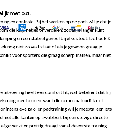
ijk met o.a.
ng en controle. Bij het werken op de pads wil je dat je
 om die klap netjes te verdelen, zodat je langer kunt
emping en een stabiel gevoel bij elke stoot. De hook &
iek nog niet zo vast staat of als je gewoon graag je
schikt voor sporters die graag scherp trainen, maar niet
 uitvoering heeft een comfort fit, wat betekent dat hij
 rekening mee houden, want die nemen natuurlijk ook
or intensieve zak- en padtraining wil je meestal een iets
 niet alle kanten op zwabbert bij een stevige directe
afgewerkt en prettig draagt vanaf de eerste training.