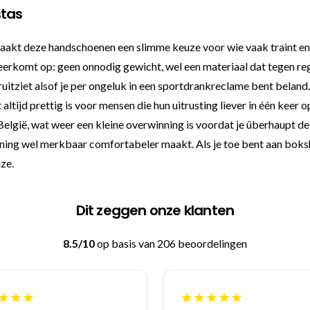
stas
t deze handschoenen een slimme keuze voor wie vaak traint en ni
neerkomt op: geen onnodig gewicht, wel een materiaal dat tegen r
eruitziet alsof je per ongeluk in een sportdrankreclame bent beland. 
ltijd prettig is voor mensen die hun uitrusting liever in één keer o
lgië, wat weer een kleine overwinning is voordat je überhaupt de r
aining wel merkbaar comfortabeler maakt. Als je toe bent aan bok
ze.
Dit zeggen onze klanten
8.5/10
op basis van 206 beoordelingen
★★★
★★★★★