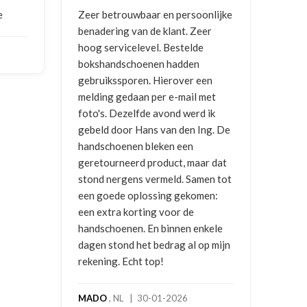
nlijke
Goede communicatie, artikel goed
Corre
er
ontvangen
en g
vrag
NICO VERMUNICHT
, BE | 29-01-
en
2026
BRE
met
2025
 ik
ng. De
r dat
en tot
en:
kele
p mijn