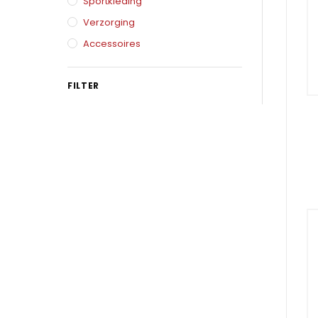
Karate
Sportkleding
Voor dam
Verzorging
Zakhand
Taekwondo
Accessoires
Trainin
Brazilian Jiu jitsu
Bokszak
FILTER
Bevestig
Krav Maga
bokszak
Bokspop
Stoot- e
Stootkus