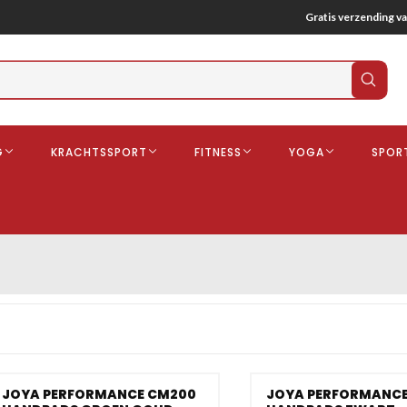
Gratis verzending va
Verz
zoek
G
KRACHTSSPORT
FITNESS
YOGA
SPOR
ndschoenen
Boksbeschermers
Boksbroe
Bandages
Gebitsbescherming
dschoenen
o
deren
JOYA PERFORMANCE CM200
JOYA PERFORMANC