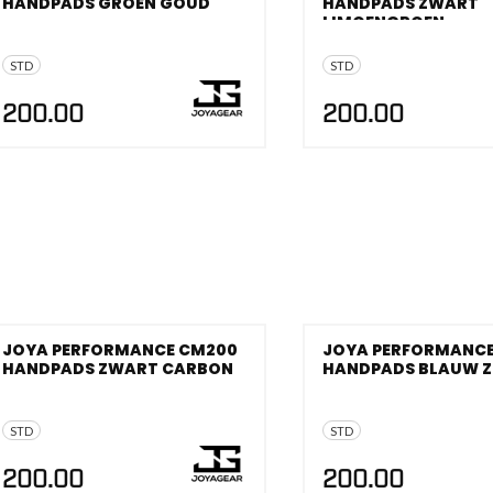
HANDPADS GROEN GOUD
HANDPADS ZWART
es
LIMOENGROEN
schoenen
STD
STD
gsartikelen
200.00
200.00
ingsmateriaal
pen
n trapkussens
sens en pads
JOYA PERFORMANCE CM200
JOYA PERFORMANC
HANDPADS ZWART CARBON
HANDPADS BLAUW Z
STD
STD
200.00
200.00