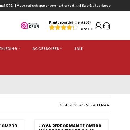
naf € 75,- | Automatisch sparen voor extra korting | Sale & uitverkoop
Klantbeoordelingen (206)
end
8.5
/10
opdracht
TKLEDING
ACCESSOIRES
SALE
kjes
BEKIJKEN:
48
96
ALLEMAAL
E CM200
JOYA PERFORMANCE CM200