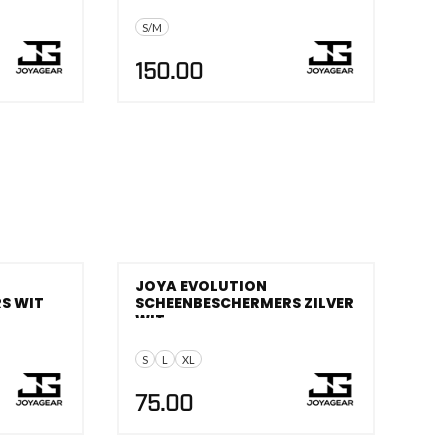
S/M
150.00
JOYA EVOLUTION
S WIT
SCHEENBESCHERMERS ZILVER
WIT
S
L
XL
75.00