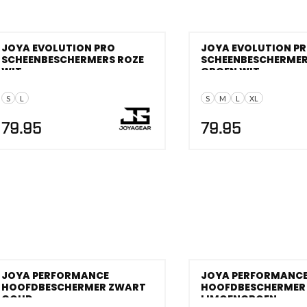
JOYA EVOLUTION PRO
JOYA EVOLUTION P
SCHEENBESCHERMERS ROZE
SCHEENBESCHERME
WIT
GROEN WIT
S
L
S
M
L
XL
79.95
79.95
JOYA PERFORMANCE
JOYA PERFORMANC
HOOFDBESCHERMER ZWART
HOOFDBESCHERMER
GOUD
LIMOENGROEN