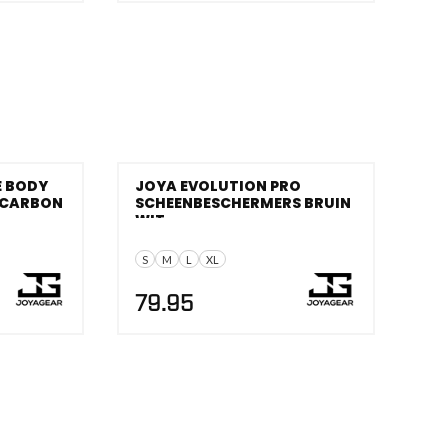
 BODY
JOYA EVOLUTION PRO
 CARBON
SCHEENBESCHERMERS BRUIN
WIT
S
M
L
XL
79.95