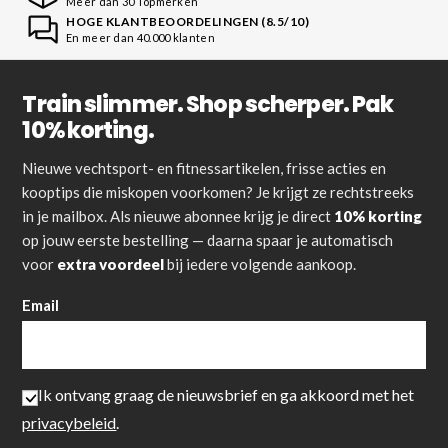
Meer dan 30 Topmerken
HOGE KLANTBEOORDELINGEN (8.5/10)
En meer dan 40.000 klanten
Train slimmer. Shop scherper. Pak
10% korting.
Nieuwe vechtsport- en fitnessartikelen, frisse acties en
kooptips die miskopen voorkomen? Je krijgt ze rechtstreeks
in je mailbox. Als nieuwe abonnee krijg je direct
10% korting
op jouw eerste bestelling — daarna spaar je automatisch
voor
extra voordeel
bij iedere volgende aankoop.
Email
Ik ontvang graag de nieuwsbrief en ga akkoord met het
privacybeleid
.