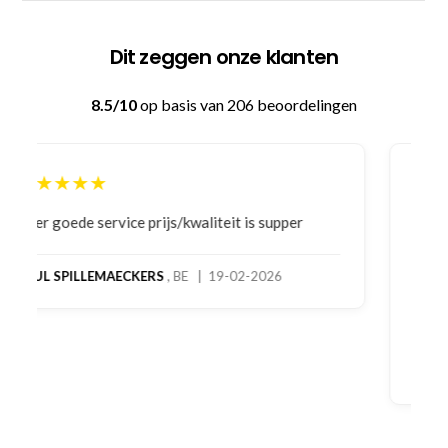
Dit zeggen onze klanten
8.5/10
op basis van 206 beoordelingen
★★★★★
Bestelling gedaan vanwege goede prijzen en
product! Telefonisch contact gehad en 1e deel
bestelling al ontvangen met gifts, waardoor je
oog merkt voor echte service. Nu nog wachten
op deel 2 en kickboksen maar!
MC MAASTRICHT
, NL | 11-02-2026