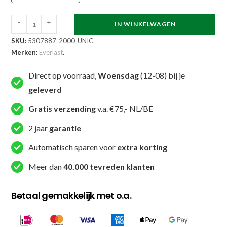
Everlast
-
+
IN WINKELWAGEN
Tas
SKU:
5307887_2000_UNIC
-
Merken:
Everlast
.
Holdall
bag
Direct op voorraad,
Woensdag
(12-08) bij je
-
geleverd
Zwart
Gratis verzending
v.a. €75,- NL/BE
aantal
2 jaar
garantie
Automatisch sparen voor
extra korting
Meer dan
40.000 tevreden klanten
Betaal gemakkelijk met o.a.