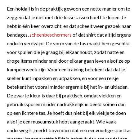
Een holdall is in de praktijk gewoon een nette manier om te
zeggen dat je niet met drie losse tassen hoeft te lopen. Je
hebt in één keer overzicht, en dat scheelt weer gezoek naar
bandages,
scheenbeschermers
of dat shirt dat altijd ergens
onderin verdwijnt. De vorm van de tas maakt hem geschikt
voor spullen die je graag bij elkaar houdt, zodat natte en
droge items minder snel door elkaar gaan leven alsof ze op
kampeerweek zijn. Voor een training betekent dat dat je
sneller kunt inpakken en uitpakken, en voor een reisje
betekent het vooral minder ergernis bij het in- en uitladen.
De zwarte kleur is daarbij praktisch, omdat vlekken en
gebruikssporen minder nadrukkelijk in beeld komen dan
op een lichtere tas. Je hoeft dus niet bij elk vlekje te doen
alsof je een museumstuk hebt aangeraakt. Wie vaak
onderweg is, merkt bovendien dat een eenvoudige sporttas
meestal langer prettig blijft in gebruik dan een model dat