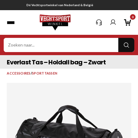
Ga
Gratis verzending vanaf € 75,-
naar
0
inhoud
VER
ZOE
Everlast Tas – Holdall bag – Zwart
ACCESSOIRES
/
SPORTTASSEN