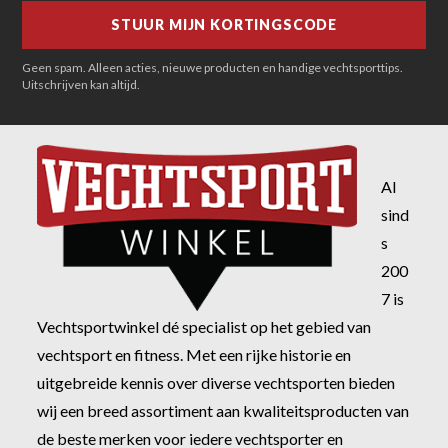
Geen spam. Alleen acties, nieuwe producten en handige vechtsporttips.
Uitschrijven kan altijd.
Al
sind
s
200
7 is
Vechtsportwinkel dé specialist op het gebied van
vechtsport en fitness. Met een rijke historie en
uitgebreide kennis over diverse vechtsporten bieden
wij een breed assortiment aan kwaliteitsproducten van
de beste merken voor iedere vechtsporter en