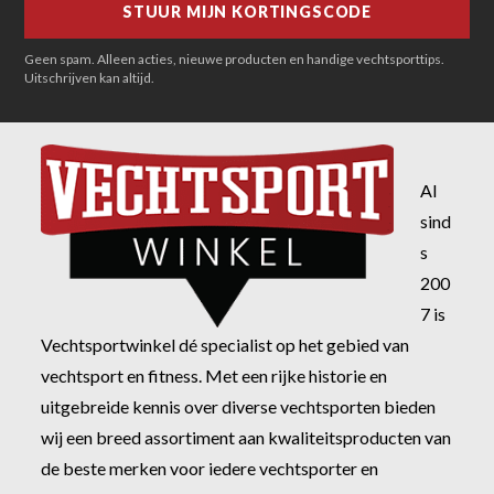
Geen spam. Alleen acties, nieuwe producten en handige vechtsporttips.
Uitschrijven kan altijd.
Al
sind
s
200
7 is
Vechtsportwinkel dé specialist op het gebied van
vechtsport en fitness. Met een rijke historie en
uitgebreide kennis over diverse vechtsporten bieden
wij een breed assortiment aan kwaliteitsproducten van
de beste merken voor iedere vechtsporter en