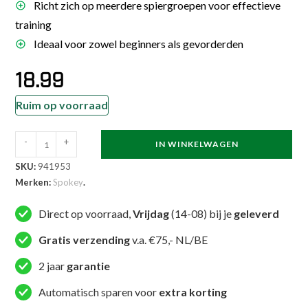
Richt zich op meerdere spiergroepen voor effectieve
training
Ideaal voor zowel beginners als gevorderden
18.99
Ruim op voorraad
Spokey
-
+
IN WINKELWAGEN
Power
SKU:
941953
Weerstandsband
Merken:
Spokey
.
-
Groen
Direct op voorraad,
Vrijdag
(14-08) bij je
geleverd
-
Gratis verzending
v.a. €75,- NL/BE
20
tot
2 jaar
garantie
30
Automatisch sparen voor
extra korting
kg