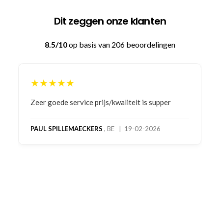
Dit zeggen onze klanten
8.5/10
op basis van 206 beoordelingen
★★★★★
Bestelling gedaan vanwege goede prijzen en
product! Telefonisch contact gehad en 1e deel
bestelling al ontvangen met gifts, waardoor je
oog merkt voor echte service. Nu nog wachten
op deel 2 en kickboksen maar!
MC MAASTRICHT
, NL | 11-02-2026