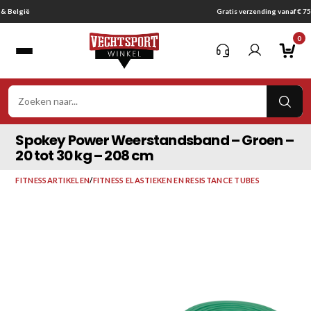
Ga
Gratis verzending vanaf € 75,-
naar
0
inhoud
VER
ZOE
Spokey Power Weerstandsband – Groen –
20 tot 30 kg – 208 cm
FITNESSARTIKELEN
/
FITNESS ELASTIEKEN EN RESISTANCE TUBES