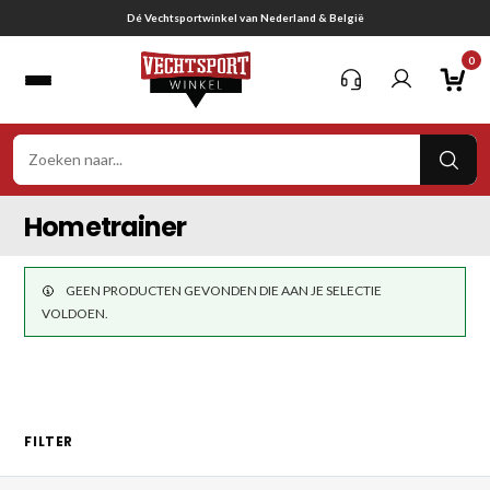
Ga
Dé Vechtsportwinkel van Nederland & België
naar
0
inhoud
VER
ZOE
Hometrainer
GEEN PRODUCTEN GEVONDEN DIE AAN JE SELECTIE
VOLDOEN.
FILTER