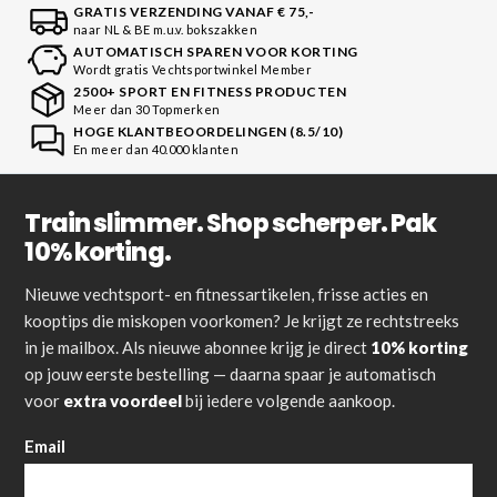
GRATIS VERZENDING VANAF € 75,-
naar NL & BE m.u.v. bokszakken
AUTOMATISCH SPAREN VOOR KORTING
Wordt gratis Vechtsportwinkel Member
2500+ SPORT EN FITNESS PRODUCTEN
Meer dan 30 Topmerken
HOGE KLANTBEOORDELINGEN (8.5/10)
En meer dan 40.000 klanten
Train slimmer. Shop scherper. Pak
10% korting.
Nieuwe vechtsport- en fitnessartikelen, frisse acties en
kooptips die miskopen voorkomen? Je krijgt ze rechtstreeks
in je mailbox. Als nieuwe abonnee krijg je direct
10% korting
op jouw eerste bestelling — daarna spaar je automatisch
voor
extra voordeel
bij iedere volgende aankoop.
Email