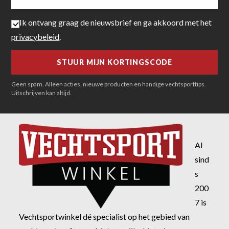
Ik ontvang graag de nieuwsbrief en ga akkoord met het
privacybeleid
.
Geen spam. Alleen acties, nieuwe producten en handige vechtsporttips.
Uitschrijven kan altijd.
Al
sind
s
200
7 is
Vechtsportwinkel dé specialist op het gebied van