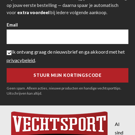
op jouw eerste bestelling — daarna spaar je automatisch
voor
extra voordeel
bij iedere volgende aankoop.
Email
Ik ontvang graag de nieuwsbrief en ga akkoord met het
privacybeleid
.
Geen spam. Alleen acties, nieuwe producten en handige vechtsporttips.
Uitschrijven kan altijd.
Al
sind