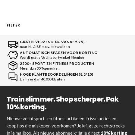
FILTER
GRATIS VERZENDING VANAF € 75,-
naar NL & BE m.u.v. bokszakken
AUTOMATISCH SPAREN VOOR KORTING
Wordt gratis Vechtsportwinkel Member
2500+ SPORT EN FITNESS PRODUCTEN
Meer dan 30 Topmerken
HOGE KLANTBEOORDELINGEN (8.5/10)
En meer dan 40.000 klanten
Train slimmer. Shop scherper. Pak
10% korting.
Nieuwe vechtsport- en fitnessartikelen, frisse acties en
kooptips die miskopen voorkomen? Je krijgt ze rechtstreeks
in je mailbox. Als nieuwe abonnee krijg je direct
10% korting