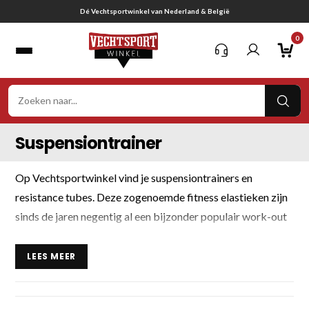
Ga
Dé Vechtsportwinkel van Nederland & België
naar
0
inhoud
VER
ZOE
Suspensiontrainer
Op Vechtsportwinkel vind je suspensiontrainers en
resistance tubes. Deze zogenoemde fitness elastieken zijn
sinds de jaren negentig al een bijzonder populair work-out
hulpmiddel. Suspensiontrainers worden ook wel dynabands
of bodybands genoemd. Deze elastieken zijn ongeveer één
LEES MEER
meter lang en zo’n 20 centimeter breed. De elastieken zijn
zowel met als zonder handvaten verkrijgbaar. De