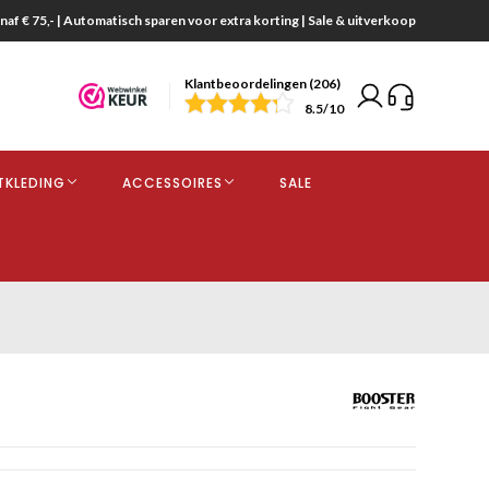
naf € 75,- | Automatisch sparen voor extra korting | Sale & uitverkoop
Klantbeoordelingen (206)
end
8.5
/10
opdracht
TKLEDING
ACCESSOIRES
SALE
kjes