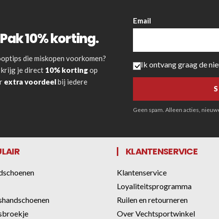
Email
Pak 10% korting.
 kooptips die miskopen voorkomen?
Ik ontvang graag de ni
krijg je direct
10% korting
op
or
extra voordeel
bij iedere
Geen spam. Alleen acties, nieuwe 
LAIR
KLANTENSERVICE
dschoenen
Klantenservice
Loyaliteitsprogramma
shandschoenen
Ruilen en retourneren
sbroekje
Over Vechtsportwinkel