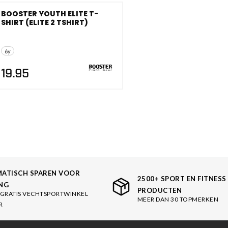
es
BOOSTER YOUTH ELITE T-
schoenen
SHIRT (ELITE 2 TSHIRT)
gsartikelen
6y
19.95
ingsmateriaal
pen
n trapkussens
sens en pads
ATISCH SPAREN VOOR
2500+ SPORT EN FITNESS
NG
PRODUCTEN
GRATIS VECHTSPORTWINKEL
MEER DAN 30 TOPMERKEN
R