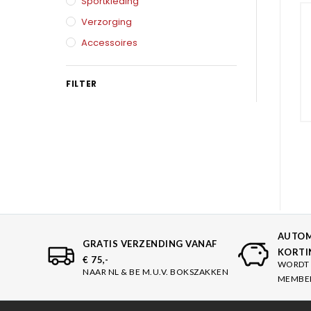
Karate
Sportkleding
Voor dam
Verzorging
Zakhand
Taekwondo
Accessoires
Trainin
Brazilian Jiu jitsu
Bokszak
FILTER
Bevestig
Krav Maga
bokszak
Bokspop
Stoot- e
Stootkus
AUTOM
GRATIS VERZENDING VANAF
KORTI
€ 75,-
WORDT 
NAAR NL & BE M.U.V. BOKSZAKKEN
MEMBE