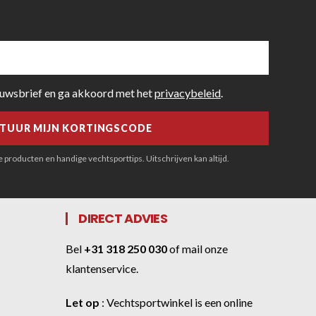
euwsbrief en ga akkoord met het
privacybeleid
.
producten en handige vechtsporttips. Uitschrijven kan altijd.
DIRECT ADVIES
Bel
+31 318 250 030
of
mail onze
klantenservice
.
Let op
:
Vechtsportwinkel
is een online