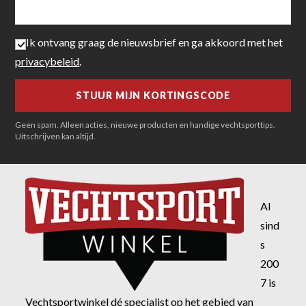
Ik ontvang graag de nieuwsbrief en ga akkoord met het
privacybeleid
.
Geen spam. Alleen acties, nieuwe producten en handige vechtsporttips.
Uitschrijven kan altijd.
Al
sind
s
200
7 is
Vechtsportwinkel dé specialist op het gebied van