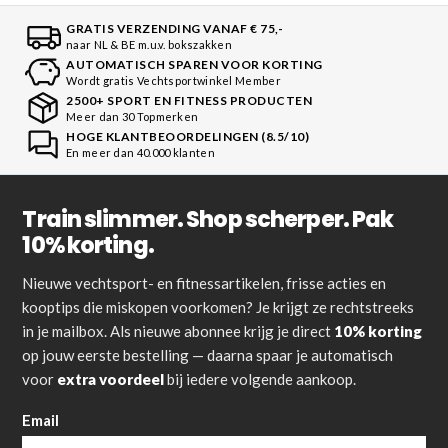
GRATIS VERZENDING VANAF € 75,-
naar NL & BE m.u.v. bokszakken
AUTOMATISCH SPAREN VOOR KORTING
Wordt gratis Vechtsportwinkel Member
2500+ SPORT EN FITNESS PRODUCTEN
Meer dan 30 Topmerken
HOGE KLANTBEOORDELINGEN (8.5/10)
En meer dan 40.000 klanten
Train slimmer. Shop scherper. Pak
10% korting.
Nieuwe vechtsport- en fitnessartikelen, frisse acties en
kooptips die miskopen voorkomen? Je krijgt ze rechtstreeks
in je mailbox. Als nieuwe abonnee krijg je direct
10% korting
op jouw eerste bestelling — daarna spaar je automatisch
voor
extra voordeel
bij iedere volgende aankoop.
Email