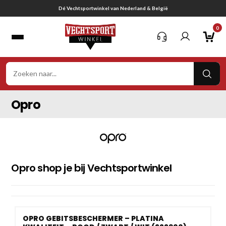
Ga
Dé Vechtsportwinkel van Nederland & België
naar
0
inhoud
VER
ZOE
Opro
Opro shop je bij Vechtsportwinkel
OPRO GEBITSBESCHERMER – PLATINA