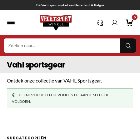
Ga
Dé Vechtsportwinkel van Nederland & België
naar
0
inhoud
VER
ZOE
Vahl sportsgear
Ontdek onze collectie van VAHL Sportsgear.
GEEN PRODUCTEN GEVONDEN DIE AAN JE SELECTIE
VOLDOEN.
SUBCATEGORIEËN