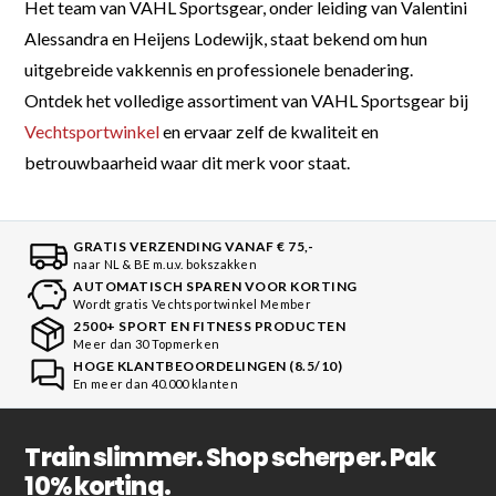
Het team van VAHL Sportsgear, onder leiding van Valentini
Alessandra en Heijens Lodewijk, staat bekend om hun
uitgebreide vakkennis en professionele benadering.
Ontdek het volledige assortiment van VAHL Sportsgear bij
Vechtsportwinkel
en ervaar zelf de kwaliteit en
betrouwbaarheid waar dit merk voor staat.
GRATIS VERZENDING VANAF € 75,-
naar NL & BE m.u.v. bokszakken
AUTOMATISCH SPAREN VOOR KORTING
Wordt gratis Vechtsportwinkel Member
2500+ SPORT EN FITNESS PRODUCTEN
Meer dan 30 Topmerken
HOGE KLANTBEOORDELINGEN (8.5/10)
En meer dan 40.000 klanten
Train slimmer. Shop scherper. Pak
10% korting.