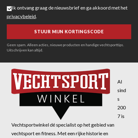
Ik ontvang graag de nieuwsbrief en ga akkoord met het
privacybeleid
.
Geen spam. Alleen acties, nieuwe producten en handige vechtsporttips.
Uitschrijven kan altijd.
Al
sind
s
200
7 is
Vechtsportwinkel dé specialist op het gebied van
vechtsport en fitness. Met een rijke historie en