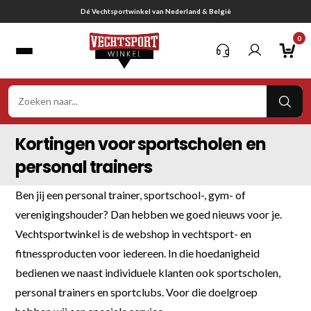
Ga
Dé Vechtsportwinkel van Nederland & België
naar
0
inhoud
VER
ZOE
Kortingen voor sportscholen en
personal trainers
Ben jij een personal trainer, sportschool-, gym- of
verenigingshouder? Dan hebben we goed nieuws voor je.
Vechtsportwinkel is de webshop in vechtsport- en
fitnessproducten voor iedereen. In die hoedanigheid
bedienen we naast individuele klanten ook sportscholen,
personal trainers en sportclubs. Voor die doelgroep