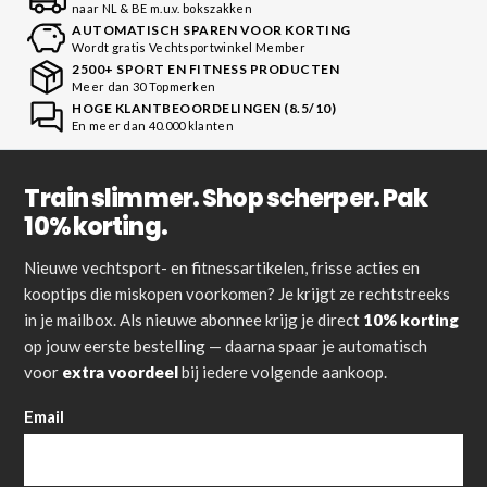
naar NL & BE m.u.v. bokszakken
AUTOMATISCH SPAREN VOOR KORTING
Wordt gratis Vechtsportwinkel Member
2500+ SPORT EN FITNESS PRODUCTEN
Meer dan 30 Topmerken
HOGE KLANTBEOORDELINGEN (8.5/10)
En meer dan 40.000 klanten
Train slimmer. Shop scherper. Pak
10% korting.
Nieuwe vechtsport- en fitnessartikelen, frisse acties en
kooptips die miskopen voorkomen? Je krijgt ze rechtstreeks
in je mailbox. Als nieuwe abonnee krijg je direct
10% korting
op jouw eerste bestelling — daarna spaar je automatisch
voor
extra voordeel
bij iedere volgende aankoop.
Email