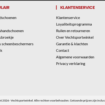
LAIR
KLANTENSERVICE
dschoenen
Klantenservice
Loyaliteitsprogramma
shandschoenen
Ruilen en retourneren
sbroekje
Over Vechtsportwinkel
 scheenbeschermers
Garantie & klachten
ak
Contact
Algemene voorwaarden
Privacy verklaring
t 2026 - Vechtsportwinkel. Alle rechten voorbehouden. Getoonde prijzen zijn inclu