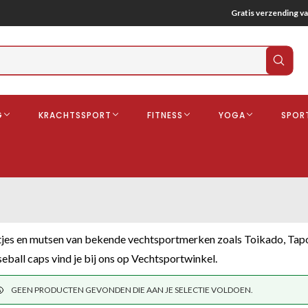
Gratis verzending va
Verz
zoek
G
KRACHTSSPORT
FITNESS
YOGA
SPOR
ndschoenen
Boksbeschermers
Boksbroe
Bandages
Gebitsbescherming
dschoenen
jes en mutsen van bekende vechtsportmerken zoals Toikado, Tapou
o
eball caps vind je bij ons op Vechtsportwinkel.
GEEN PRODUCTEN GEVONDEN DIE AAN JE SELECTIE VOLDOEN.
deren