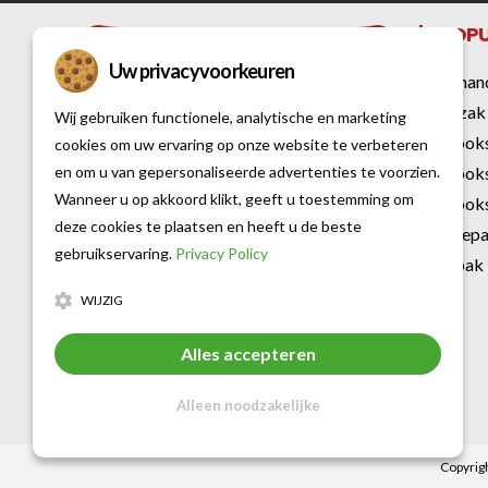
POPU
Uw privacyvoorkeuren
Bokshan
Bokszak
Wij gebruiken functionele, analytische en marketing
Kickbok
cookies om uw ervaring op onze website te verbeteren
en om u van gepersonaliseerde advertenties te voorzien.
Kickbok
Al sinds 2007 is Vechtsportwinkel dé
Wanneer u op akkoord klikt, geeft u toestemming om
Kickboks
specialist op het gebied van vechtsport
deze cookies te plaatsen en heeft u de beste
Karatep
gebruikservaring.
Privacy Policy
en fitness. Met een rijke historie en
Judopak
uitgebreide kennis over diverse
WIJZIG
vechtsporten bieden wij een breed
assortiment aan kwaliteitsproducten
Alles accepteren
van de beste merken voor iedere
Alleen noodzakelijke
vechtsporter en fitnessliefhebber.
Copyrigh