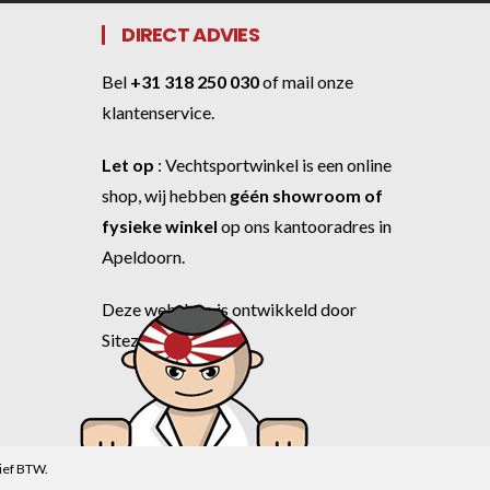
DIRECT ADVIES
Bel
+31 318 250 030
of
mail onze
klantenservice
.
Let op
:
Vechtsportwinkel
is een online
shop, wij hebben
géén showroom of
fysieke winkel
op ons kantooradres in
Apeldoorn.
Deze webshop is ontwikkeld door
Sitezilla
.
sief BTW.