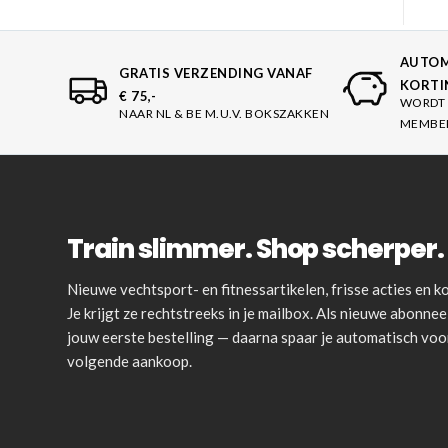
Karate
Voor dam
Zakhand
Taekwondo
AUTOM
GRATIS VERZENDING VANAF
KORTI
Trainin
€ 75,-
WORDT 
Brazilian Jiu jitsu
NAAR NL & BE M.U.V. BOKSZAKKEN
Bokszak
MEMBE
Bevestig
Krav Maga
bokszak
Bokspop
Stoot- e
Train slimmer. Shop scherper. 
Stootkus
Nieuwe vechtsport- en fitnessartikelen, frisse acties en
Je krijgt ze rechtstreeks in je mailbox. Als nieuwe abonnee 
jouw eerste bestelling — daarna spaar je automatisch vo
volgende aankoop.