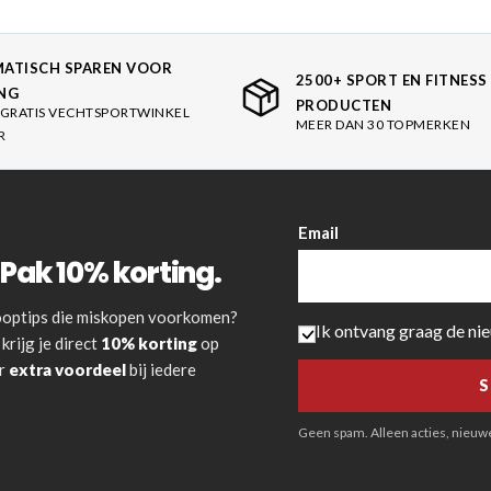
es
schoenen
ATISCH SPAREN VOOR
2500+ SPORT EN FITNESS
NG
gsartikelen
PRODUCTEN
GRATIS VECHTSPORTWINKEL
MEER DAN 30 TOPMERKEN
R
ingsmateriaal
pen
Email
n trapkussens
Pak 10% korting.
sens en pads
 kooptips die miskopen voorkomen?
Ik ontvang graag de ni
krijg je direct
10% korting
op
or
extra voordeel
bij iedere
Geen spam. Alleen acties, nieuwe 