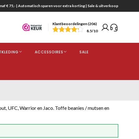
naf € 75,- | Automatisch sparen voor extra korting | Sale & uitverkoop
Klantbeoordelingen (206)
end
8.5
/10
opdracht
TKLEDING
ACCESSOIRES
SALE
kjes
t, UFC, Warrior en Jaco. Toffe beanies / mutsen en