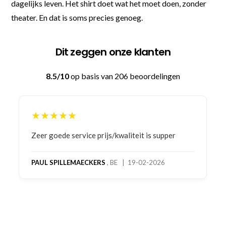
dagelijks leven. Het shirt doet wat het moet doen, zonder
theater. En dat is soms precies genoeg.
Dit zeggen onze klanten
8.5/10
op basis van 206 beoordelingen
★★★★★
Bestelling gedaan vanwege goede prijzen en
product! Telefonisch contact gehad en 1e deel
bestelling al ontvangen met gifts, waardoor je
oog merkt voor echte service. Nu nog wachten
op deel 2 en kickboksen maar!
MC MAASTRICHT
, NL | 11-02-2026