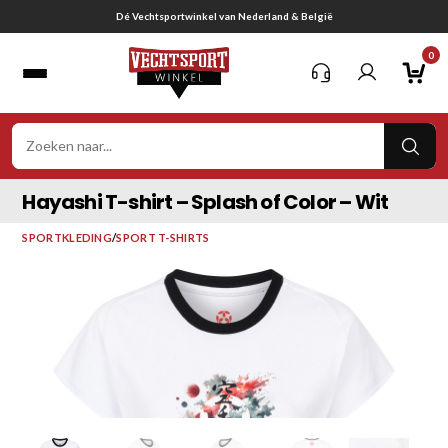
Ga
Gratis verzending vanaf € 75,-
naar
0
inhoud
VER
ZOE
Hayashi T-shirt – Splash of Color – Wit
SPORTKLEDING
/
SPORT T-SHIRTS