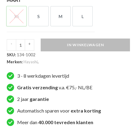
XS
S
M
L
XS
S
M
L
-
+
IN WINKELWAGEN
Hayashi
SKU:
134-1002
T-
Merken:
Hayashi
.
shirt
-
3 - 8 werkdagen levertijd
Splash
of
Gratis verzending
v.a. €75,- NL/BE
Color
2 jaar
garantie
-
Wit
Automatisch sparen voor
extra korting
aantal
Meer dan
40.000 tevreden klanten