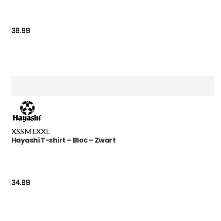
39.99
XS
S
M
L
XXL
Hayashi T-shirt – Bloc – Zwart
34.99