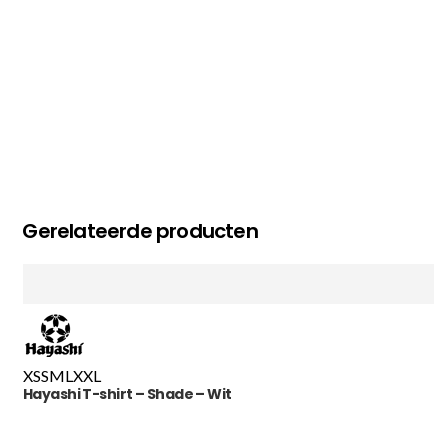
Gerelateerde producten
XS
S
M
L
XXL
Hayashi T-shirt – Shade – Wit