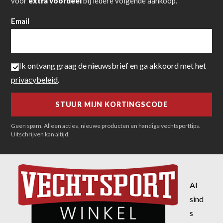
voor
extra voordeel
bij iedere volgende aankoop.
Email
Ik ontvang graag de nieuwsbrief en ga akkoord met het
privacybeleid
.
Geen spam. Alleen acties, nieuwe producten en handige vechtsporttips.
Uitschrijven kan altijd.
Al
sind
s