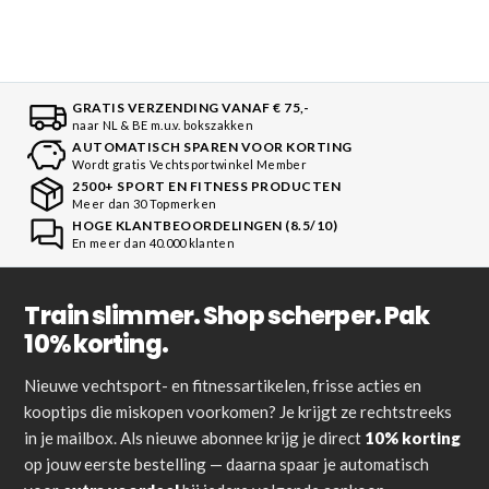
GRATIS VERZENDING VANAF € 75,-
naar NL & BE m.u.v. bokszakken
AUTOMATISCH SPAREN VOOR KORTING
Wordt gratis Vechtsportwinkel Member
2500+ SPORT EN FITNESS PRODUCTEN
Meer dan 30 Topmerken
HOGE KLANTBEOORDELINGEN (8.5/10)
En meer dan 40.000 klanten
Train slimmer. Shop scherper. Pak
10% korting.
Nieuwe vechtsport- en fitnessartikelen, frisse acties en
kooptips die miskopen voorkomen? Je krijgt ze rechtstreeks
in je mailbox. Als nieuwe abonnee krijg je direct
10% korting
op jouw eerste bestelling — daarna spaar je automatisch