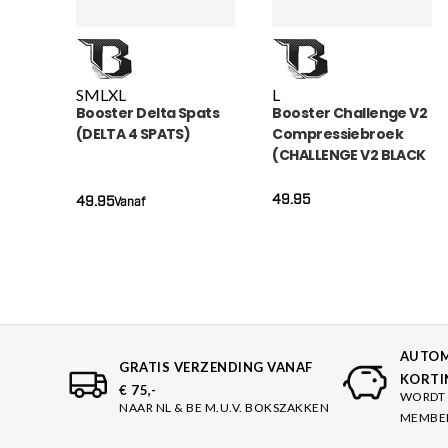
S
M
L
XL
L
Booster Delta Spats
Booster Challenge V2
(DELTA 4 SPATS)
Compressiebroek
(CHALLENGE V2 BLACK
SPATS)
49.95
49.95
Vanaf
AUTOM
GRATIS VERZENDING VANAF
KORTI
€ 75,-
WORDT 
NAAR NL & BE M.U.V. BOKSZAKKEN
MEMBE