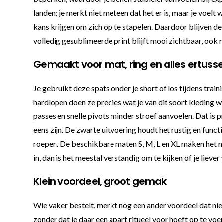
landen; je merkt niet meteen dat het er is, maar je voel
kans krijgen om zich op te stapelen. Daardoor blijven de
volledig gesublimeerde print blijft mooi zichtbaar, ook 
Gemaakt voor mat, ring en alles ertuss
Je gebruikt deze spats onder je short of los tijdens trai
hardlopen doen ze precies wat je van dit soort kleding 
passes en snelle pivots minder stroef aanvoelen. Dat is p
eens zijn. De zwarte uitvoering houdt het rustig en functi
roepen. De beschikbare maten S, M, L en XL maken het ma
in, dan is het meestal verstandig om te kijken of je lieve
Klein voordeel, groot gemak
Wie vaker bestelt, merkt nog een ander voordeel dat niet
zonder dat je daar een apart ritueel voor hoeft op te vo