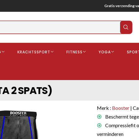
Gratis verzending va
Verz
zoek
G
KRACHTSSPORT
FITNESS
YOGA
SPOR
ndschoenen
Boksbeschermers
Boksbroe
Bandages
TA 2 SPATS)
Gebitsbescherming
dschoenen
Merk :
Booster
| Ca
o
Beschermt tegen 
Compressiefit o
deren
verminderen