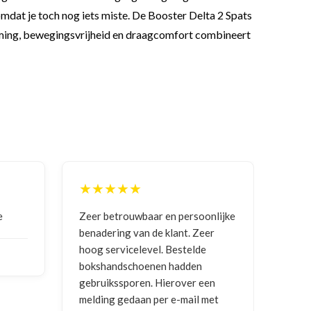
n omdat je toch nog iets miste. De Booster Delta 2 Spats
erming, bewegingsvrijheid en draagcomfort combineert
★★★★★
★★
Zeer betrouwbaar en persoonlijke
Goede 
benadering van de klant. Zeer
ontva
hoog servicelevel. Bestelde
bokshandschoenen hadden
NICO 
gebruikssporen. Hierover een
2026
melding gedaan per e-mail met