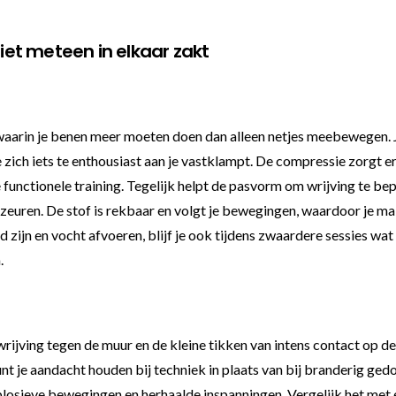
niet meteen in elkaar zakt
waarin je benen meer moeten doen dan alleen netjes meebewegen. J
zich iets te enthousiast aan je vastklampt. De compressie zorgt e
 functionele training. Tegelijk helpt de pasvorm om wrijving te bepe
zeuren. De stof is rekbaar en volgt je bewegingen, waardoor je mak
ijn en vocht afvoeren, blijf je ook tijdens zwaardere sessies wat 
.
ijving tegen de muur en de kleine tikken van intens contact op de
unt je aandacht houden bij techniek in plaats van bij branderig ged
losieve bewegingen en herhaalde inspanningen. Vergelijk het met e