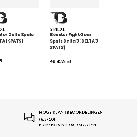
XL
S
M
L
XL
ter Delta Spats
Booster Fight Gear
TA 1 SPATS)
Spats Delta 3 (DELTA 3
SPATS)
5
49.95
Vanaf
HOGE KLANTBEOORDELINGEN
(8.5/10)
EN MEER DAN 40.000 KLANTEN