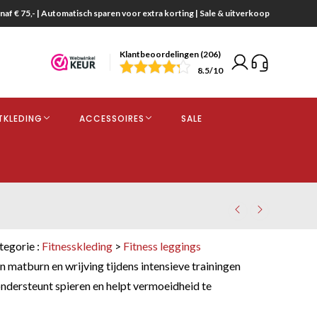
naf € 75,- | Automatisch sparen voor extra korting | Sale & uitverkoop
Klantbeoordelingen (206)
end
8.5
/10
opdracht
TKLEDING
ACCESSOIRES
SALE
kjes
tegorie :
Fitnesskleding
>
Fitness leggings
matburn en wrijving tijdens intensieve trainingen
ndersteunt spieren en helpt vermoeidheid te