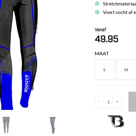
Stretchmateriaa
es
Voert vocht af e
schoenen
gsartikelen
Vanaf
49.95
ingsmateriaal
MAAT
pen
n trapkussens
S
M
S
M
sens en pads
-
+
Booster
Delta
Spats
(DELTA
2