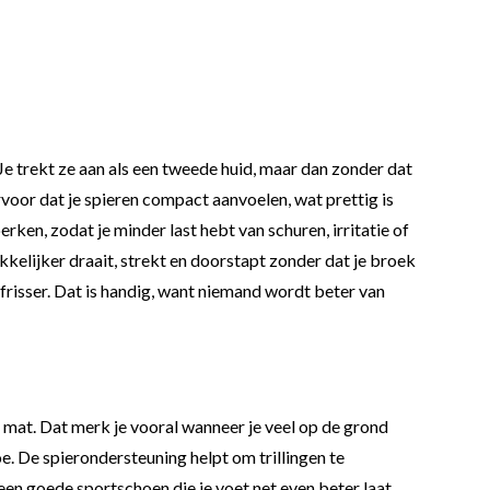
e trekt ze aan als een tweede huid, maar dan zonder dat
rvoor dat je spieren compact aanvoelen, wat prettig is
rken, zodat je minder last hebt van schuren, irritatie of
kelijker draait, strekt en doorstapt zonder dat je broek
frisser. Dat is handig, want niemand wordt beter van
 mat. Dat merk je vooral wanneer je veel op de grond
oe. De spierondersteuning helpt om trillingen te
en goede sportschoen die je voet net even beter laat