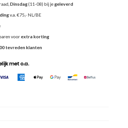
raad,
Dinsdag
(11-08) bij je
geleverd
nding
v.a. €75,- NL/BE
e
paren voor
extra korting
00 tevreden klanten
ijk met o.a.