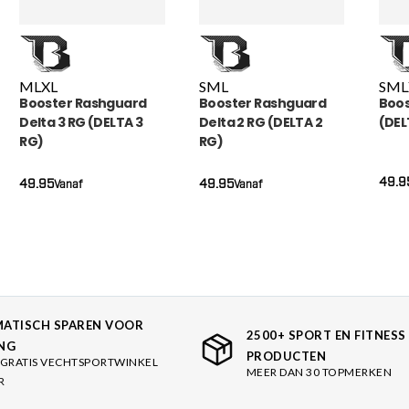
M
L
XL
S
M
L
S
M
L
Booster Rashguard
Booster Rashguard
Boos
Delta 3 RG (DELTA 3
Delta 2 RG (DELTA 2
(DEL
RG)
RG)
49.9
49.95
49.95
Vanaf
Vanaf
ATISCH SPAREN VOOR
2500+ SPORT EN FITNESS
NG
PRODUCTEN
GRATIS VECHTSPORTWINKEL
MEER DAN 30 TOPMERKEN
R