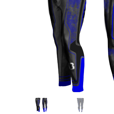
Karate
Voor dam
Zakhand
Taekwondo
Trainin
Brazilian Jiu jitsu
Bokszak
Bevestig
Krav Maga
bokszak
Bokspop
Stoot- e
Stootkus