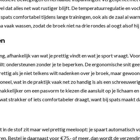
t wel dat alles net wat rustiger blijft. De temperatuurregulatie en
 spats comfortabel tijdens lange trainingen, ook als de zaal al wa
na vaak wassen, zodat de broek niet na drie rondes al oogt alsof hi
en
ning, afhankelijk van wat je prettig vindt en wat je sport vraagt. 
wilt: ondersteunen zonder je te beperken. De ergonomische snit gee
rettig als je niet telkens wilt nadenken over je broek, maar gewoon
oneel, wat in de praktijk vaak net zo handig is als een schreeuwerig
kkelijker om een pasvorm te kiezen die aansluit op je lichaam en
r wat strakker of iets comfortabeler draagt, want bij spats maakt da
 in de stof zit maar wel prettig meeloopt: je spaart automatisch v
eren. Bestel je daarnaast voor €75,- of meer, dan wordt de verzend