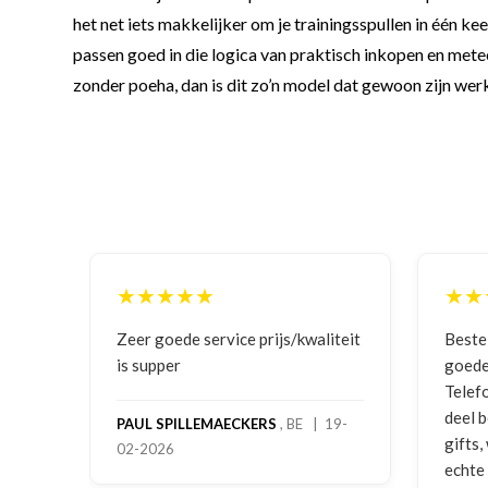
het net iets makkelijker om je trainingsspullen in één kee
passen goed in die logica van praktisch inkopen en met
zonder poeha, dan is dit zo’n model dat gewoon zijn werk
★★★★★
★★
ng
Zeer goede service prijs/kwaliteit
Bestell
is supper
goede p
Telefon
deel be
PAUL SPILLEMAECKERS
, BE | 19-
gifts, 
02-2026
echte s