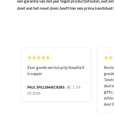
een garantie van één jaar tegen productiefouten, wat een 
doet wat het moet doen, heeft hier een prima kandidaat 
★★★★
★★★★★
goede service prijs/kwaliteit
Bestelling gedaan vanweg
pper
goede prijzen en product!
Telefonisch contact gehad 
deel bestelling al ontvang
 SPILLEMAECKERS
, BE | 19-
gifts, waardoor je oog mer
026
echte service. Nu nog wach
deel 2 en kickboksen maar!