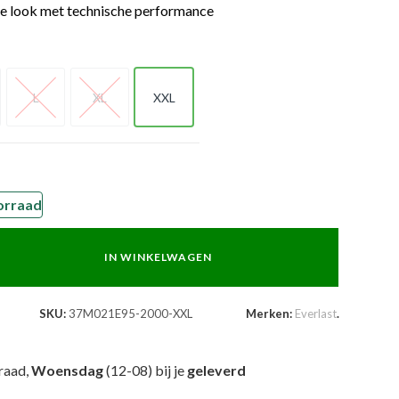
e look met technische performance
L
XL
XXL
L
XL
XXL
orraad
IN WINKELWAGEN
SKU:
37M021E95-2000-XXL
Merken:
Everlast
.
raad,
Woensdag
(12-08) bij je
geleverd