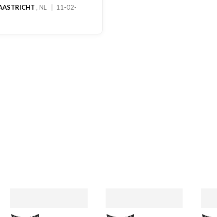
han
02-
ger
sto
een
een
han
dag
reke
MA