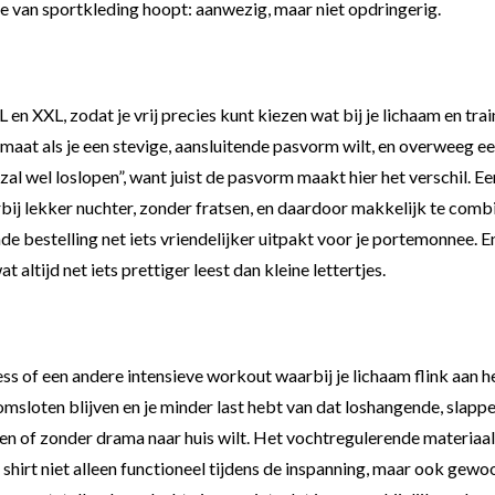
s je van sportkleding hoopt: aanwezig, maar niet opdringerig.
 XL en XXL, zodat je vrij precies kunt kiezen wat bij je lichaam en t
e maat als je een stevige, aansluitende pasvorm wilt, en overweeg een
zal wel loslopen”, want juist de pasvorm maakt hier het verschil. E
ij lekker nuchter, zonder fratsen, en daardoor makkelijk te comb
e bestelling net iets vriendelijker uitpakt voor je portemonnee. En
altijd net iets prettiger leest dan kleine lettertjes.
ness of een andere intensieve workout waarbij je lichaam flink aan
sloten blijven en je minder last hebt van dat loshangende, slappe g
en of zonder drama naar huis wilt. Het vochtregulerende materiaal zo
 shirt niet alleen functioneel tijdens de inspanning, maar ook gewo