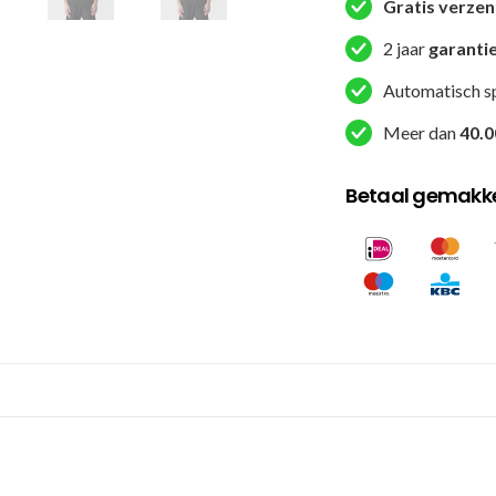
Zwart
Gratis verze
aantal
2 jaar
garanti
Automatisch s
Meer dan
40.0
Betaal gemakkel