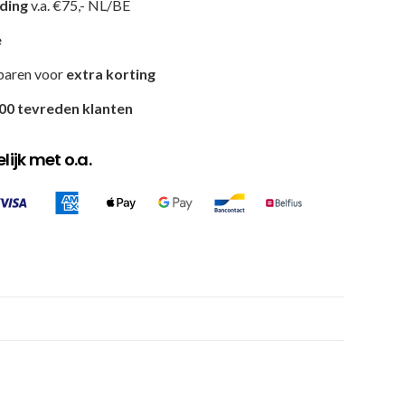
nding
v.a. €75,- NL/BE
e
paren voor
extra korting
00 tevreden klanten
ijk met o.a.