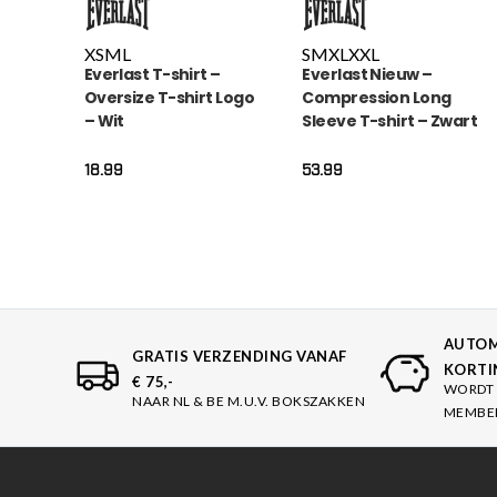
XS
M
L
S
M
XL
XXL
Everlast T-shirt –
Everlast Nieuw –
Oversize T-shirt Logo
Compression Long
– Wit
Sleeve T-shirt – Zwart
18.99
53.99
AUTOM
GRATIS VERZENDING VANAF
KORTI
€ 75,-
WORDT 
NAAR NL & BE M.U.V. BOKSZAKKEN
MEMBE