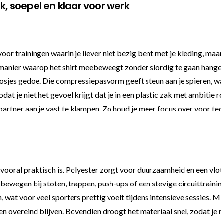
k, soepel en klaar voor werk
oor trainingen waarin je liever niet bezig bent met je kleding, ma
anier waarop het shirt meebeweegt zonder slordig te gaan hangen. J
 losjes gedoe. Die compressiepasvorm geeft steun aan je spieren, wat
 zodat je niet het gevoel krijgt dat je in een plastic zak met ambit
artner aan je vast te klampen. Zo houd je meer focus over voor tech
oral praktisch is. Polyester zorgt voor duurzaamheid en een vlotte
bewegen bij stoten, trappen, push-ups of een stevige circuittrainin
, wat voor veel sporters prettig voelt tijdens intensieve sessies.
n overeind blijven. Bovendien droogt het materiaal snel, zodat je n