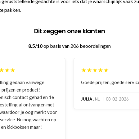
geruststellende gedachte is voor iets dat je waarschijnlijk vaak zu
te pakken.
Dit zeggen onze klanten
8.5/10
op basis van 206 beoordelingen
★★★★★
★
e
Goede prijzen, goede service
Zee
ben
en 1e
hoo
JULIA
, NL | 08-02-2026
en met
bok
kt voor
geb
ten op
mel
foto
geb