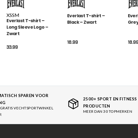
XS
S
M
Everlast T-shirt –
Ever
Everlast T-shirt –
Black – Zwart
Grey
Long Sleeve Logo –
Zwart
18.99
18.9
33.99
ATISCH SPAREN VOOR
2500+ SPORT EN FITNESS
NG
PRODUCTEN
GRATIS VECHTSPORTWINKEL
MEER DAN 30 TOPMERKEN
R