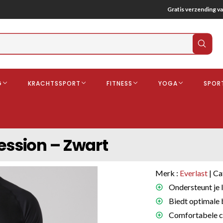
Gratis verzending va
Verz
zoek
G
KRACHTSSPORT
FITNESS
YOGA
SPOR
ndschoenen
Boksbeschermers
Boksbroe
Bandages
ession – Zwart
Gebitsbescherming
dschoenen
Merk :
Everlast
| Ca
o
Ondersteunt je l
Biedt optimale 
deren
Comfortabele c