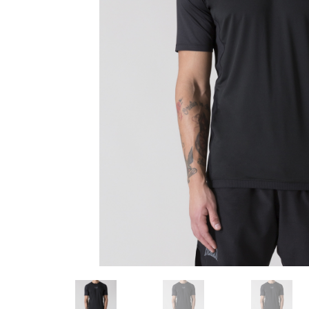
Karate
Voor dam
Zakhand
Taekwondo
Trainin
Brazilian Jiu jitsu
Bokszak
Bevestig
Krav Maga
bokszak
Bokspop
Stoot- e
Stootkus