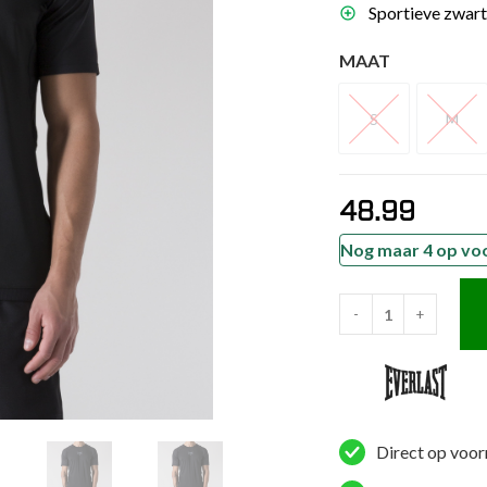
Sportieve zwart
es
schoenen
MAAT
gsartikelen
S
M
S
M
ingsmateriaal
48.99
pen
n trapkussens
Nog maar 4 op vo
sens en pads
-
+
Everlast
T-
shirt
-
Compression
Direct op voor
-