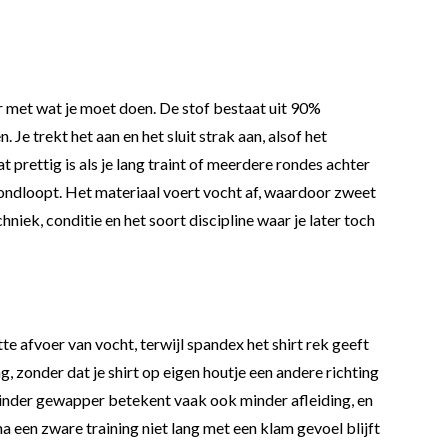
ar met wat je moet doen. De stof bestaat uit 90%
e trekt het aan en het sluit strak aan, alsof het
 prettig is als je lang traint of meerdere rondes achter
ie rondloopt. Het materiaal voert vocht af, waardoor zweet
niek, conditie en het soort discipline waar je later toch
 afvoer van vocht, terwijl spandex het shirt rek geeft
g, zonder dat je shirt op eigen houtje een andere richting
 Minder gewapper betekent vaak ook minder afleiding, en
a een zware training niet lang met een klam gevoel blijft