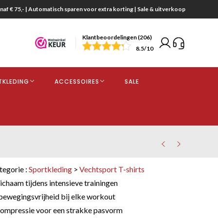
naf € 75,- | Automatisch sparen voor extra korting | Sale & uitverkoop
Klantbeoordelingen (206)
end
8.5
/10
opdracht
TKLEDING
ACCESSOIRES
SALE
kjes
tegorie :
Sportkleding
>
Vechtsport T-shirts
ichaam tijdens intensieve trainingen
bewegingsvrijheid bij elke workout
ompressie voor een strakke pasvorm