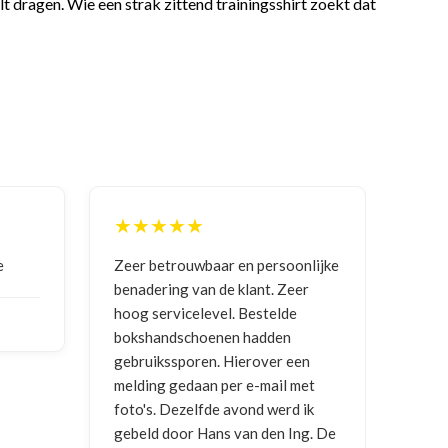
lt dragen. Wie een strak zittend trainingsshirt zoekt dat
★★★★
★★★★★
r betrouwbaar en persoonlijke
Goede communicatie, arti
adering van de klant. Zeer
ontvangen
g servicelevel. Bestelde
shandschoenen hadden
NICO VERMUNICHT
, BE | 
ruikssporen. Hierover een
2026
ding gedaan per e-mail met
's. Dezelfde avond werd ik
eld door Hans van den Ing. De