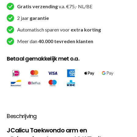
en
Gratis verzending
v.a. €75,- NL/BE
elleboogbeschermers
2 jaar
garantie
JC
WT
Automatisch sparen voor
extra korting
-
Meer dan
40.000 tevreden klanten
Wit
(JC-
Betaal gemakkelijk met o.a.
1006-)
aantal
Beschrijving
JCalicu Taekwondo arm en