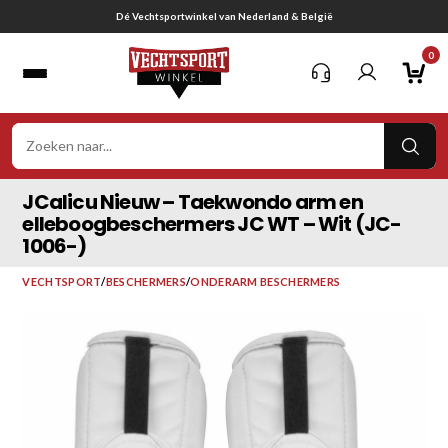
Ga
Gratis verzending vanaf € 75,-
naar
0
inhoud
VER
ZOE
JCalicu Nieuw – Taekwondo arm en
elleboogbeschermers JC WT – Wit (JC-
1006-)
VECHTSPORT
/
BESCHERMERS
/
ONDERARM BESCHERMERS