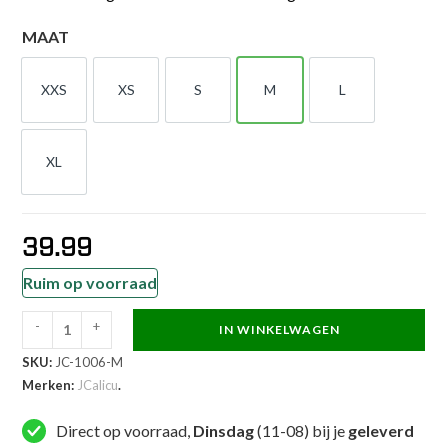
MAAT
XXS
XS
S
M
L
XXS
XS
S
M
L
XL
XL
39.99
Ruim op voorraad
-
+
IN WINKELWAGEN
JCalicu
SKU:
JC-1006-M
Nieuw
Merken:
JCalicu
.
-
Taekwondo
Direct op voorraad,
Dinsdag
(11-08) bij je
geleverd
arm