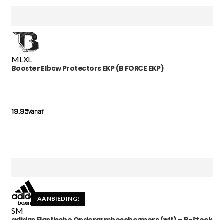
M
L
XL
Booster Elbow Protectors EKP (B FORCE EKP)
19.95
Vanaf
AANBIEDING!
S
M
adidas Elastische Onderarmbeschermers (wit) – B-Stock