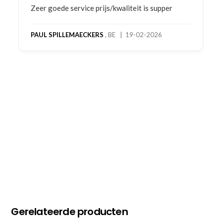
Bestelling gedaan vanwege goede prijzen en
product! Telefonisch contact gehad en 1e deel
bestelling al ontvangen met gifts, waardoor je
oog merkt voor echte service. Nu nog wachten
op deel 2 en kickboksen maar!
MC MAASTRICHT
, NL | 11-02-2026
Gerelateerde producten