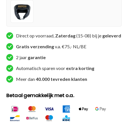
HG
AM
BANGKOK
2)
aantal
Direct op voorraad,
Zaterdag
(15-08) bij je
geleverd
Gratis verzending
v.a. €75,- NL/BE
2 jaar
garantie
Automatisch sparen voor
extra korting
Meer dan
40.000 tevreden klanten
Betaal gemakkelijk met o.a.