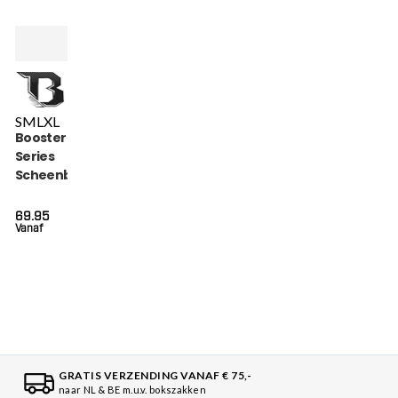
S
M
L
XL
Booster Bangkok
Series
Scheenbeschermers
(BANGKOK SERIES 6
SG)
69.95
Vanaf
GRATIS VERZENDING VANAF € 75,-
naar NL & BE m.u.v. bokszakken