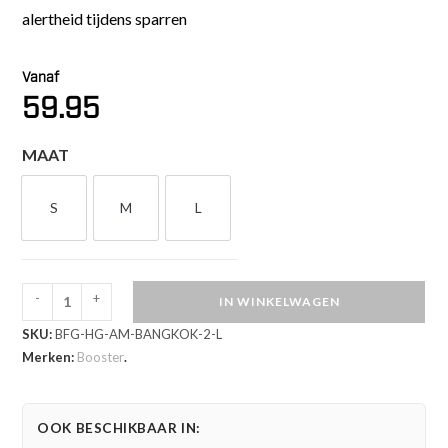
alertheid tijdens sparren
Vanaf
59.95
MAAT
S
M
L
S
M
L
-
+
IN WINKELWAGEN
Booster
SKU:
BFG-HG-AM-BANGKOK-2-L
Bangkok
Merken:
Booster
.
Open
Face
Hoofdbeschermer
OOK BESCHIKBAAR IN:
(BFG