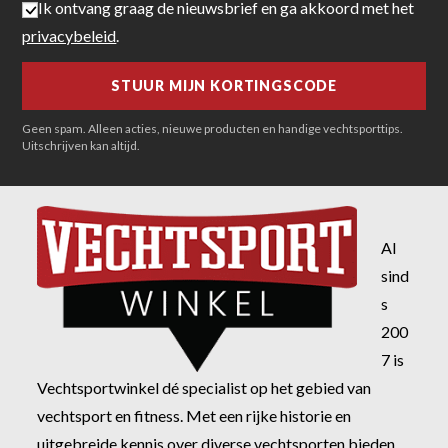
Ik ontvang graag de nieuwsbrief en ga akkoord met het
privacybeleid
.
Geen spam. Alleen acties, nieuwe producten en handige vechtsporttips.
Uitschrijven kan altijd.
Al
sind
s
200
7 is
Vechtsportwinkel dé specialist op het gebied van
vechtsport en fitness. Met een rijke historie en
uitgebreide kennis over diverse vechtsporten bieden