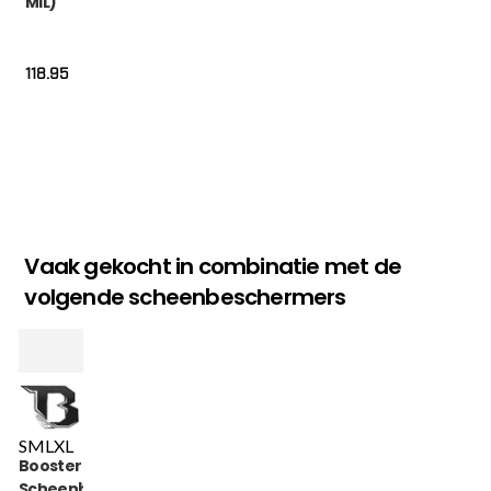
MIL)
118.95
Vaak gekocht in combinatie met de
volgende scheenbeschermers
S
M
L
XL
Booster
Scheenbeschermers