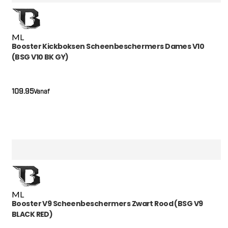
M
L
Booster Kickboksen Scheenbeschermers Dames V10
(BSG V10 BK GY)
109.95
Vanaf
M
L
Booster V9 Scheenbeschermers Zwart Rood (BSG V9
BLACK RED)