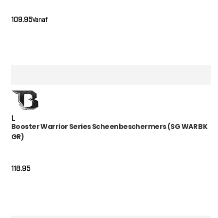
109.95
Vanaf
L
Booster Warrior Series Scheenbeschermers (SG WAR BK
GR)
118.95