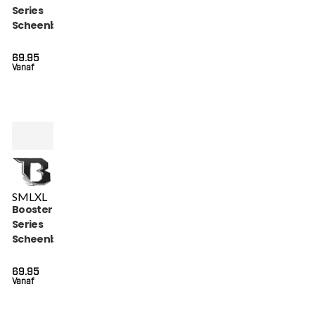
Series
Scheenbeschermers
(BANGKOK SERIES 2
SG)
69.95
Vanaf
S
M
L
XL
Booster Bangkok
Series
Scheenbeschermers
(BANGKOK SERIES 1
SG)
69.95
Vanaf