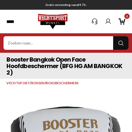
Ga
Gratis verzending vanaf € 75,-
naar
0
inhoud
VER
ZOE
Booster Bangkok Open Face
Hoofdbeschermer (BFG HG AM BANGKOK
2)
VECHTSPORT
/
BOKSEN
/
BOKSBESCHERMERS