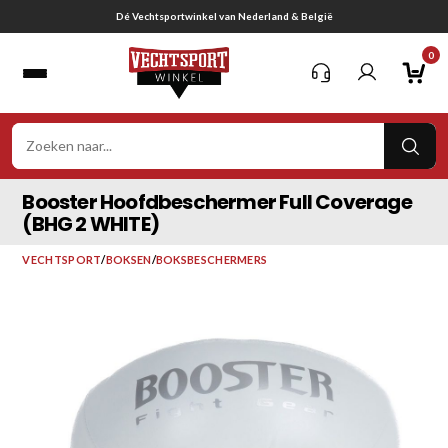
Ga
Gratis verzending vanaf € 75,-
naar
0
inhoud
VER
ZOE
Booster Hoofdbeschermer Full Coverage
(BHG 2 WHITE)
VECHTSPORT
/
BOKSEN
/
BOKSBESCHERMERS