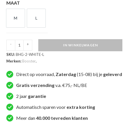
MAAT
M
L
M
L
-
+
IN WINKELWAGEN
Booster
SKU:
BHG-2-WHITE-L
Hoofdbeschermer
Merken:
Booster
.
Full
Coverage
Direct op voorraad,
Zaterdag
(15-08) bij je
geleverd
(BHG
2
Gratis verzending
v.a. €75,- NL/BE
WHITE)
2 jaar
garantie
aantal
Automatisch sparen voor
extra korting
Meer dan
40.000 tevreden klanten