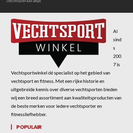
Uitschrijven kan altijd.
Al
sind
s
200
7 is
Vechtsportwinkel dé specialist op het gebied van
vechtsport en fitness. Met een rijke historie en
uitgebreide kennis over diverse vechtsporten bieden
wij een breed assortiment aan kwaliteitsproducten van
de beste merken voor iedere vechtsporter en
fitnessliefhebber.
POPULAIR