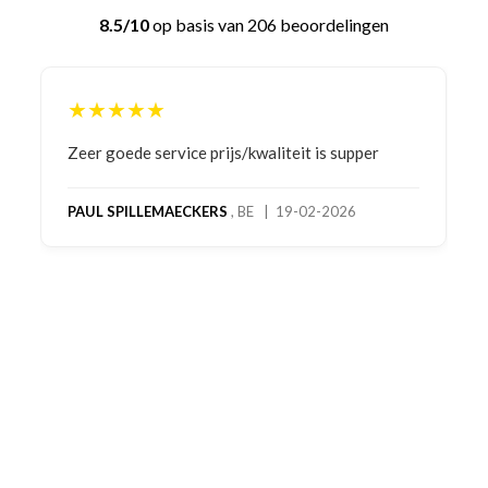
8.5/10
op basis van 206 beoordelingen
★★★★★
Bestelling gedaan vanwege goede prijzen en
product! Telefonisch contact gehad en 1e deel
bestelling al ontvangen met gifts, waardoor je
oog merkt voor echte service. Nu nog wachten
op deel 2 en kickboksen maar!
MC MAASTRICHT
, NL | 11-02-2026