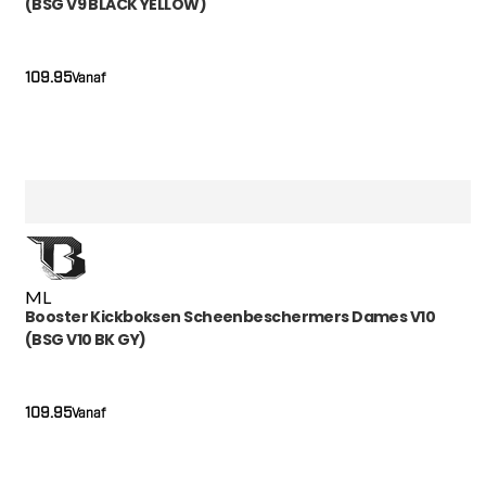
(BSG V9 BLACK YELLOW)
109.95
Vanaf
M
L
Booster Kickboksen Scheenbeschermers Dames V10
(BSG V10 BK GY)
109.95
Vanaf