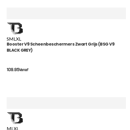
S
M
L
XL
Booster V9 Scheenbeschermers Zwart Grijs (BSG V9
BLACK GREY)
109.95
Vanaf
M
L
XL