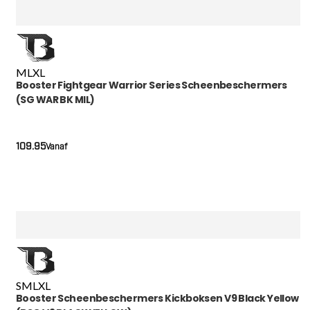
M
L
XL
Booster Fightgear Warrior Series Scheenbeschermers
(SG WAR BK MIL)
109.95
Vanaf
S
M
L
XL
Booster Scheenbeschermers Kickboksen V9 Black Yellow