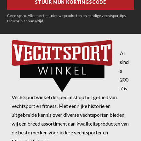
Geen spam. Alleen acties, nieuwe producten en handige vechtsporttips.
Uitschrijven kan altijd.
Al
sind
s
200
7 is
Vechtsportwinkel dé specialist op het gebied van
vechtsport en fitness. Met een rijke historie en
uitgebreide kennis over diverse vechtsporten bieden
wij een breed assortiment aan kwaliteitsproducten van
de beste merken voor iedere vechtsporter en