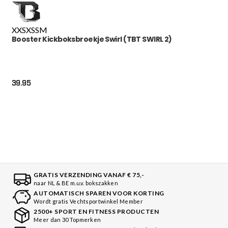
XXS
XS
S
M
Booster Kickboksbroekje Swirl (TBT SWIRL 2)
39.95
GRATIS VERZENDING VANAF € 75,-
naar NL & BE m.u.v. bokszakken
AUTOMATISCH SPAREN VOOR KORTING
Wordt gratis Vechtsportwinkel Member
2500+ SPORT EN FITNESS PRODUCTEN
Meer dan 30 Topmerken