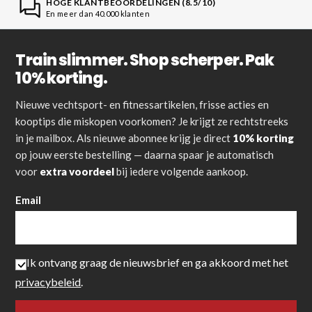
HOGE KLANTBEOORDELINGEN (8.5/10)
En meer dan 40.000 klanten
Train slimmer. Shop scherper. Pak
10% korting.
Nieuwe vechtsport- en fitnessartikelen, frisse acties en
kooptips die miskopen voorkomen? Je krijgt ze rechtstreeks
in je mailbox. Als nieuwe abonnee krijg je direct
10% korting
op jouw eerste bestelling — daarna spaar je automatisch
voor
extra voordeel
bij iedere volgende aankoop.
Email
Ik ontvang graag de nieuwsbrief en ga akkoord met het
privacybeleid
.