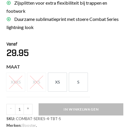
Zijsplitten voor extra flexibiliteit bij trappen en
footwork
Duurzame sublimatieprint met stoere Combat Series
lightning look
Vanaf
29.95
MAAT
XXXS
XXS
XS
S
XXXS
XXS
XS
S
-
+
IN WINKELWAGEN
Booster
SKU:
COMBAT-SERIES-4-TBT-S
Fight
Merken:
Booster
.
Gear