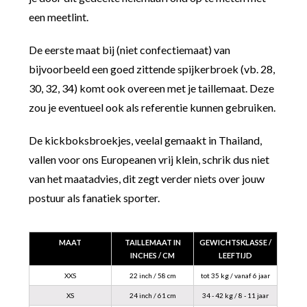
een meetlint.
De eerste maat bij (niet confectiemaat) van
bijvoorbeeld een goed zittende spijkerbroek (vb. 28,
30, 32, 34) komt ook overeen met je taillemaat. Deze
zou je eventueel ook als referentie kunnen gebruiken.
De kickboksbroekjes, veelal gemaakt in Thailand,
vallen voor ons Europeanen vrij klein, schrik dus niet
van het maatadvies, dit zegt verder niets over jouw
postuur als fanatiek sporter.
MAAT
TAILLEMAAT IN
GEWICHTSKLASSE /
INCHES / CM
LEEFTIJD
XXS
22 inch / 58 cm
tot 35 kg / vanaf 6 jaar
XS
24 inch / 61 cm
34 - 42 kg / 8 - 11 jaar