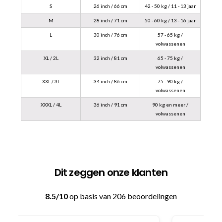
S
26 inch / 66 cm
42 - 50 kg / 11 - 13 jaar
M
28 inch / 71 cm
50 - 60 kg / 13 - 16 jaar
L
30 inch / 76 cm
57 - 65 kg /
volwassenen
XL / 2L
32 inch / 81 cm
65 - 75 kg /
volwassenen
XXL / 3L
34 inch / 86 cm
75 - 90 kg /
volwassenen
XXXL / 4L
36 inch / 91 cm
90 kg en meer /
volwassenen
Dit zeggen onze klanten
8.5/10
op basis van 206 beoordelingen