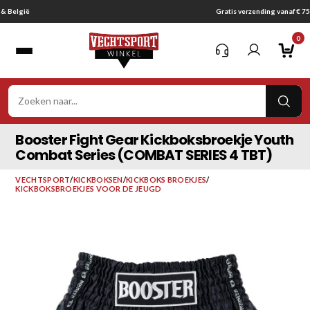
Ga
Gratis verzending vanaf € 75,-
naar
0
inhoud
VER
ZOE
Booster Fight Gear Kickboksbroekje Youth
Combat Series (COMBAT SERIES 4 TBT)
VECHTSPORT
/
KICKBOKSEN
/
KICKBOKS BROEKJES
/
KICKBOKSBROEKJES VOOR DE JEUGD