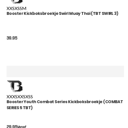
XXS
XS
S
M
Booster Kickboksbroekje Swirl Muay Thai (TBT SWIRL 3)
39.95
XXXS
XXS
XS
S
Booster Youth Combat Series Kickboksbroekje (COMBAT
SERIES 5 TBT)
29.95
Vanaf