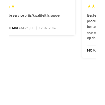
★★★★★
Bestelling gedaan vanwege goede prijzen en
product! Telefonisch contact gehad en 1e deel
bestelling al ontvangen met gifts, waardoor je
oog merkt voor echte service. Nu nog wachten
op deel 2 en kickboksen maar!
MC MAASTRICHT
, NL | 11-02-2026