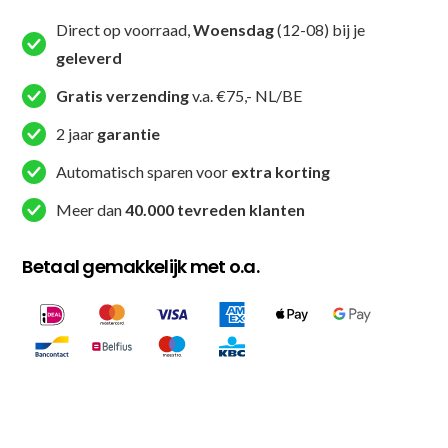
Kickboksbroekje
Direct op voorraad,
Woensdag
(12-08) bij je
Youth
geleverd
Combat
Series
Gratis verzending
v.a. €75,- NL/BE
(COMBAT
2 jaar
garantie
SERIES
4
Automatisch sparen voor
extra korting
TBT)
Meer dan
40.000 tevreden klanten
aantal
Betaal gemakkelijk met o.a.