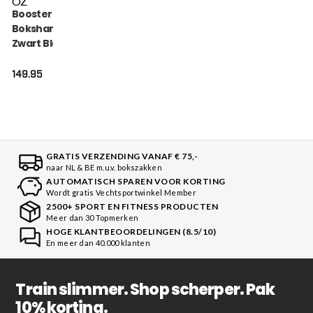
OZ
Booster V9
Bokshandschoenen
Zwart Blauw (BGL V9
BLACK BLUE)
149.95
GRATIS VERZENDING VANAF € 75,-
naar NL & BE m.u.v. bokszakken
AUTOMATISCH SPAREN VOOR KORTING
Wordt gratis Vechtsportwinkel Member
2500+ SPORT EN FITNESS PRODUCTEN
Meer dan 30 Topmerken
HOGE KLANTBEOORDELINGEN (8.5/10)
En meer dan 40.000 klanten
Train slimmer. Shop scherper. Pak
10% korting.