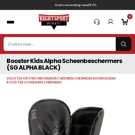
Ga
Gratis verzending vanaf € 75,-
naar
0
inhoud
VER
ZOE
Booster Kids Alpha Scheenbeschermers
(SG ALPHA BLACK)
VECHTSPORT
/
KICKBOKSEN
/
SCHEENBESCHERMERS KICKBOKSEN
/
BOOSTER SCHEENBESCHERMERS