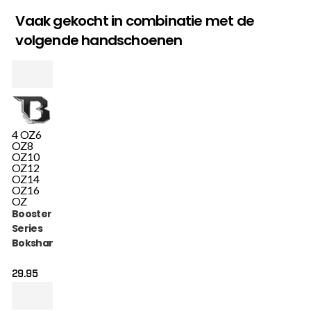
Vaak gekocht in combinatie met de
volgende handschoenen
4 OZ
6
OZ
8
OZ
10
OZ
12
OZ
14
OZ
16
OZ
Booster Alpha
Series
Bokshandschoenen
Zwart (BFG ALPHA
BLACK)
29.95