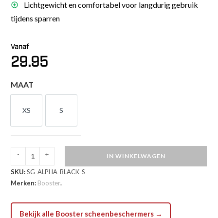
Lichtgewicht en comfortabel voor langdurig gebruik
tijdens sparren
Vanaf
29.95
MAAT
XS
S
XS
S
-
+
IN WINKELWAGEN
Booster
SKU:
SG-ALPHA-BLACK-S
Kids
Merken:
Booster
.
Alpha
Scheenbeschermers
(SG
Bekijk alle Booster scheenbeschermers →