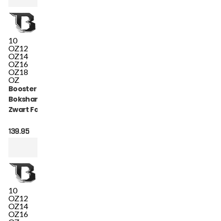
10
OZ
12
OZ
14
OZ
16
OZ
18
OZ
Booster V3
Bokshandschoenen
Zwart Foil (BGL 1 V3
BLACK FOIL)
139.95
10
OZ
12
OZ
14
OZ
16