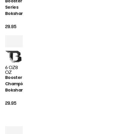
Booster Alpha
Series
Bokshandschoenen
Zwart Rood (BFG
ALPHA BLACK RED)
29.95
6 OZ
8
OZ
Booster BT
Champion
Bokshandschoenen
(BT CHAMPION
BLACK)
29.95