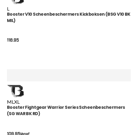
L
Booster V10 Scheenbeschermers Kickboksen (BSG V10 BK
MIL)
118.95
M
L
XL
Booster Fightgear Warrior Series Scheenbeschermers
(SG WAR BK RD)
109.95
Vanaf