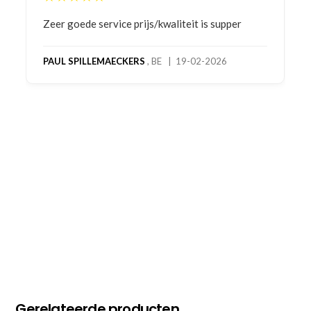
Bestelling gedaan vanwege goede prijzen en
product! Telefonisch contact gehad en 1e deel
bestelling al ontvangen met gifts, waardoor je
oog merkt voor echte service. Nu nog wachten
op deel 2 en kickboksen maar!
MC MAASTRICHT
, NL | 11-02-2026
Gerelateerde producten