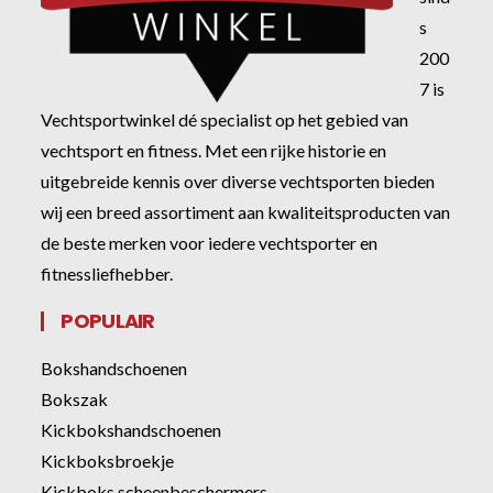
s
200
7 is
Vechtsportwinkel dé specialist op het gebied van
vechtsport en fitness. Met een rijke historie en
uitgebreide kennis over diverse vechtsporten bieden
wij een breed assortiment aan kwaliteitsproducten van
de beste merken voor iedere vechtsporter en
fitnessliefhebber.
POPULAIR
Bokshandschoenen
Bokszak
Kickbokshandschoenen
Kickboksbroekje
Kickboks scheenbeschermers