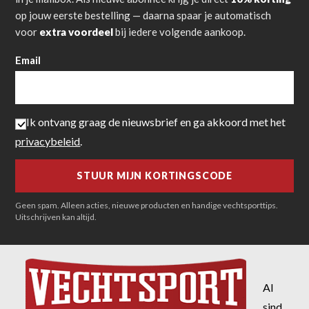
op jouw eerste bestelling — daarna spaar je automatisch
voor
extra voordeel
bij iedere volgende aankoop.
Email
Ik ontvang graag de nieuwsbrief en ga akkoord met het
privacybeleid
.
Geen spam. Alleen acties, nieuwe producten en handige vechtsporttips.
Uitschrijven kan altijd.
Al
sind