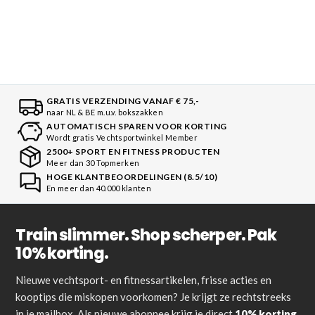
GRATIS VERZENDING VANAF € 75,-
naar NL & BE m.u.v. bokszakken
AUTOMATISCH SPAREN VOOR KORTING
Wordt gratis Vechtsportwinkel Member
2500+ SPORT EN FITNESS PRODUCTEN
Meer dan 30 Topmerken
HOGE KLANTBEOORDELINGEN (8.5/10)
En meer dan 40.000 klanten
Train slimmer. Shop scherper. Pak
10% korting.
Nieuwe vechtsport- en fitnessartikelen, frisse acties en
kooptips die miskopen voorkomen? Je krijgt ze rechtstreeks
in je mailbox. Als nieuwe abonnee krijg je direct
10% korting