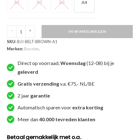
A1
A2
A3
A4
A1
A2
A3
A4
-
+
IN WINKELWAGEN
Booster
SKU:
BJJ-BELT-BROWN-A1
BJJ
Merken:
Booster
.
Band
Bruin
Direct op voorraad,
Woensdag
(12-08) bij je
(BJJ
geleverd
BELT
BROWN)
Gratis verzending
v.a. €75,- NL/BE
aantal
2 jaar
garantie
Automatisch sparen voor
extra korting
Meer dan
40.000 tevreden klanten
Betaal gemakkelijk met o.a.