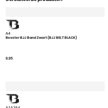
A4
Booster BJJ Band Zwart (BJJ BELT BLACK)
9.95
A1
A3
A4