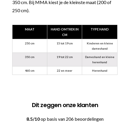
350 cm. Bij MMA kiest je de kleinste maat (200 of
250 cm).
MAAT
HAND OMTREK IN
TYPE HAND
CM
250 cm
15 tot 19 cm
Kinderen en kleine
dameshand
350 cm
19 tot 22 cm
Dameshand en kleine
herenhand
460 cm
22 en meer
Herenhand
Dit zeggen onze klanten
8.5/10
op basis van 206 beoordelingen