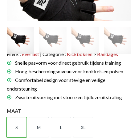
Merk :
Everlast
| Categorie :
Kickboksen
>
Bandages
Snelle pasvorm voor direct gebruik tijdens training
Hoog beschermingsniveau voor knokkels en polsen
Comfortabel design voor stevige en veilige
ondersteuning
Zwarte uitvoering met stoere en tijdloze uitstraling
MAAT
S
M
L
XL
S
M
L
XL