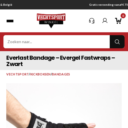
Ga
Gratis verzending vanaf € 75,-
naar
0
inhoud
VER
ZOE
Everlast Bandage – Evergel Fastwraps –
Zwart
VECHTSPORT
/
KICKBOKSEN
/
BANDAGES