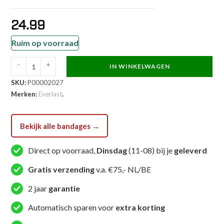
24.99
Ruim op voorraad
-
+
IN WINKELWAGEN
Everlast
SKU:
P00002027
Bandage
Merken:
Everlast
.
-
Evergel
Fastwraps
Bekijk alle bandages →
-
Zwart
Direct op voorraad,
Dinsdag
(11-08) bij je
geleverd
aantal
Gratis verzending
v.a. €75,- NL/BE
2 jaar
garantie
Automatisch sparen voor
extra korting