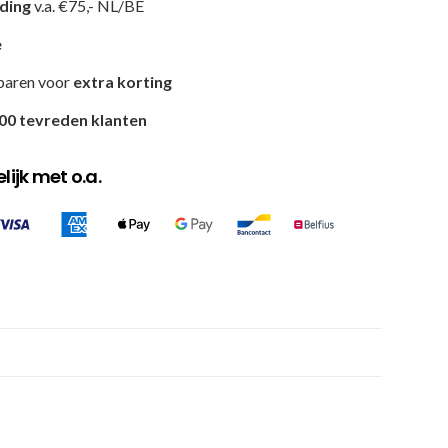
nding
v.a. €75,- NL/BE
e
paren voor
extra korting
00 tevreden klanten
ijk met o.a.