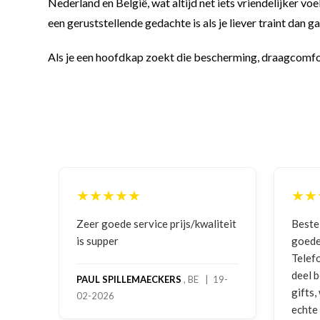
Nederland en België, wat altijd net iets vriendelijker v
een geruststellende gedachte is als je liever traint dan 
Als je een hoofdkap zoekt die bescherming, draagcomfo
★★★★★
js/kwaliteit
Bestelling gedaan vanwege
goede prijzen en product!
Telefonisch contact gehad en 1e
deel bestelling al ontvangen met
, BE | 19-
gifts, waardoor je oog merkt voor
echte service. Nu nog wachten op