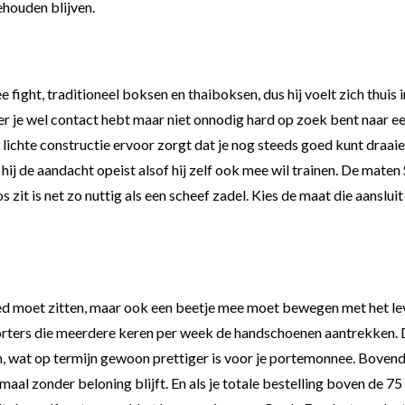
ehouden blijven.
 fight, traditioneel boksen en thaiboksen, dus hij voelt zich thuis
eer je wel contact hebt maar niet onnodig hard op zoek bent naar
 lichte constructie ervoor zorgt dat je nog steeds goed kunt draai
t hij de aandacht opeist alsof hij zelf ook mee wil trainen. De maten
s zit is net zo nuttig als een scheef zadel. Kies de maat die aanslu
 goed moet zitten, maar ook een beetje mee moet bewegen met het 
sporters die meerdere keren per week de handschoenen aantrekken
, wat op termijn gewoon prettiger is voor je portemonnee. Bovendi
emaal zonder beloning blijft. En als je totale bestelling boven de 