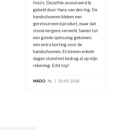
d werd ik
 den Ing. De
 een
t, maar dat
d. Samen tot
 gekomen:
r de
nen enkele
g al op mijn
026