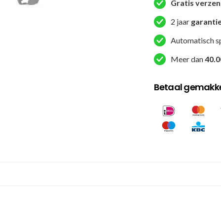
aantal
Gratis verze
2 jaar
garanti
Automatisch s
Meer dan
40.0
Betaal gemakkel