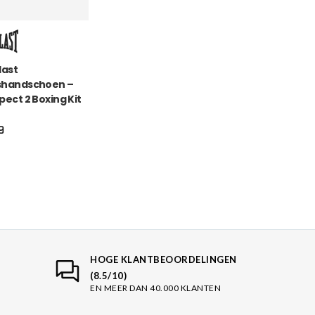
last
shandschoen –
pect 2 Boxing Kit
oud
9
HOGE KLANTBEOORDELINGEN
(8.5/10)
EN MEER DAN 40.000 KLANTEN