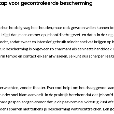
dkap voor gecontroleerde bescherming
 hun hoofd graag heel houden, maar ook gewoon willen kunnen bewe
rijgt dat je een emmer op je hoofd hebt gezet, en dat is in de ring
ht, zodat zweet en intensief gebruik minder snel vat krijgen op het
tuk bescherming is ongeveer zo charmant als een natte handdoek i
in tempo en contact elkaar afwisselen. Je kunt dus scherper reager
verwachten, zonder theater. Evercool helpt om het draaggevoel aang
der snel klam aanvoelt. In de praktijk betekent dat dat je hoofd f
lbare gespen zorgen ervoor dat je de pasvorm nauwkeurig kunt afst
e tijdens sparren niet telkens je bescherming wilt rechttrekken. E