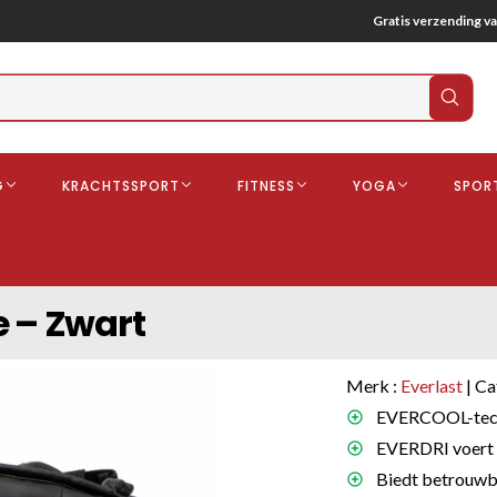
Gratis verzending va
Verz
zoek
G
KRACHTSSPORT
FITNESS
YOGA
SPOR
ndschoenen
Boksbeschermers
Boksbroe
Bandages
e – Zwart
Gebitsbescherming
dschoenen
Merk :
Everlast
| Ca
o
EVERCOOL-techno
EVERDRI voert v
deren
Biedt betrouwba