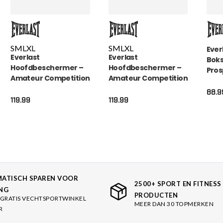
S
M
L
XL
S
M
L
XL
Ever
Everlast
Everlast
Bok
Hoofdbeschermer –
Hoofdbeschermer –
Pros
Amateur Competition
Amateur Competition
– G
Headgear – Rood
Headgear – Blauw
88.9
119.99
119.99
ATISCH SPAREN VOOR
2500+ SPORT EN FITNESS
NG
PRODUCTEN
GRATIS VECHTSPORTWINKEL
MEER DAN 30 TOPMERKEN
R