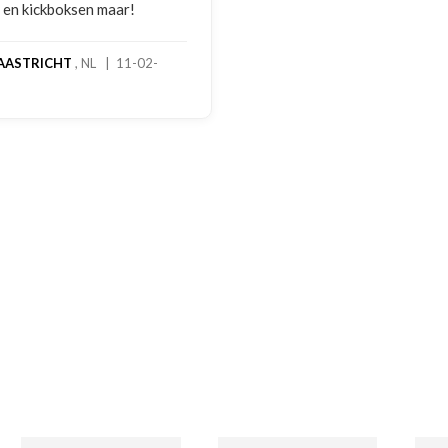
foto's. Dezelfde avon
gebeld door Hans van
handschoenen bleken
geretourneerd produc
stond nergens vermel
een goede oplossing
een extra korting voo
handschoenen. En bin
dagen stond het bedra
rekening. Echt top!
MADO
, NL | 30-01-2