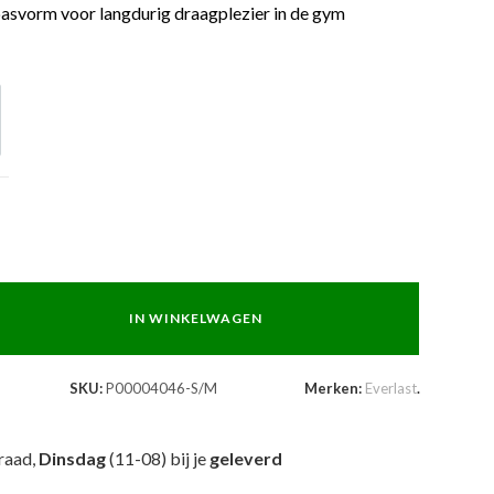
svorm voor langdurig draagplezier in de gym
IN WINKELWAGEN
SKU:
P00004046-S/M
Merken:
Everlast
.
raad,
Dinsdag
(11-08) bij je
geleverd