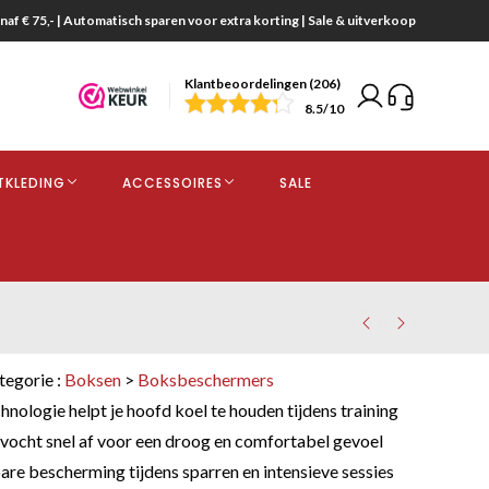
naf € 75,- | Automatisch sparen voor extra korting | Sale & uitverkoop
Klantbeoordelingen (206)
end
8.5
/10
opdracht
TKLEDING
ACCESSOIRES
SALE
kjes
tegorie :
Boksen
>
Boksbeschermers
logie helpt je hoofd koel te houden tijdens training
ocht snel af voor een droog en comfortabel gevoel
re bescherming tijdens sparren en intensieve sessies