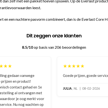
oelt dan zelf met een pakket hoeven sjouwen. Op de Everlast produc
garantievoorwaarden leest.
rt en een nuchtere pasvorm combineert, dan is de Everlast Core H
Dit zeggen onze klanten
8.5/10
op basis van 206 beoordelingen
★★★★★
★★★★★
Goede prijzen, goede service
Zeer betrouwbaar en 
benadering van de kla
hoog servicelevel. B
JULIA
, NL | 08-02-2026
bokshandschoenen h
gebruikssporen. Hier
melding gedaan per e