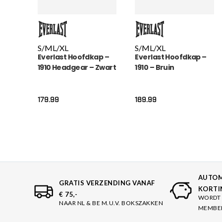
S/M
L/XL
S/M
L/XL
Everlast Hoofdkap –
Everlast Hoofdkap –
1910 Headgear – Zwart
1910 – Bruin
179.99
189.99
AUTOM
GRATIS VERZENDING VANAF
KORTI
€ 75,-
WORDT 
NAAR NL & BE M.U.V. BOKSZAKKEN
MEMBE