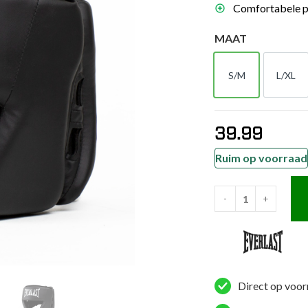
Comfortabele pa
es
schoenen
MAAT
gsartikelen
S/M
L/XL
S/M
L/XL
ingsmateriaal
39.99
pen
n trapkussens
Ruim op voorraad
sens en pads
-
+
Everlast
Hoofdkap
-
Core
-
Direct op voor
Zwart