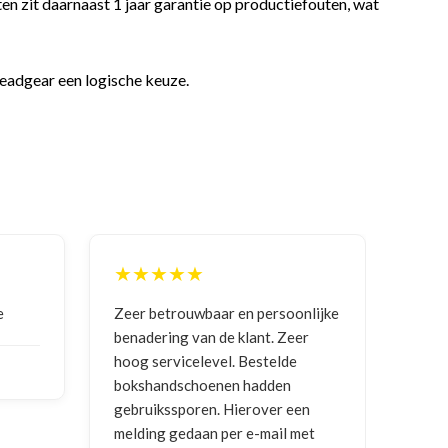
ten zit daarnaast 1 jaar garantie op productiefouten, wat
eadgear een logische keuze.
★★★★★
persoonlijke
Goede communicatie, artikel goed
nt. Zeer
ontvangen
estelde
adden
NICO VERMUNICHT
, BE | 29-01-
over een
2026
-mail met