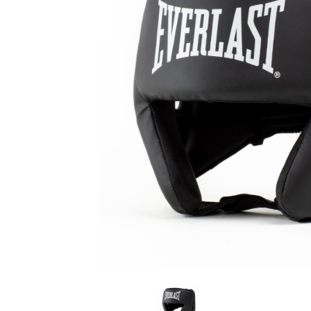
Karate
Voor dam
Zakhand
Taekwondo
Trainin
Brazilian Jiu jitsu
Bokszak
Bevestig
Krav Maga
bokszak
Bokspop
Stoot- e
Stootkus