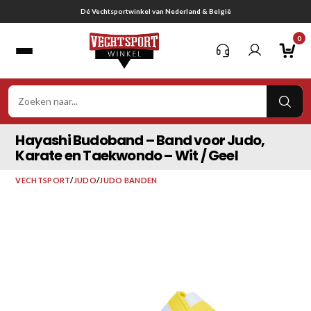
Ga
Gratis verzending vanaf € 75,-
naar
0
inhoud
VER
ZOE
Hayashi Budoband – Band voor Judo,
Karate en Taekwondo – Wit / Geel
VECHTSPORT
/
JUDO
/
JUDO BANDEN