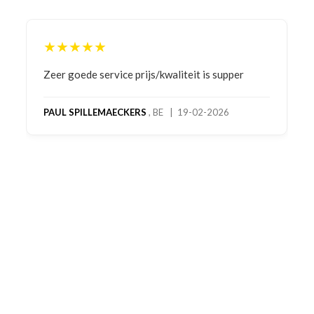
★★★★★
Bestelling gedaan vanwege goede prijzen en
product! Telefonisch contact gehad en 1e deel
bestelling al ontvangen met gifts, waardoor je
oog merkt voor echte service. Nu nog wachten
op deel 2 en kickboksen maar!
MC MAASTRICHT
, NL | 11-02-2026