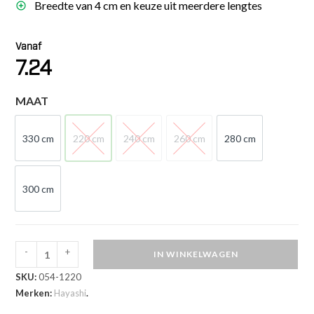
Breedte van 4 cm en keuze uit meerdere lengtes
Vanaf
7.24
MAAT
330 cm
220 cm
240 cm
260 cm
280 cm
330 cm
220 cm
240 cm
260 cm
280 cm
300 cm
300 cm
-
+
IN WINKELWAGEN
Hayashi
SKU:
054-1220
Budoband
Merken:
Hayashi
.
-