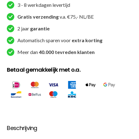
Band
3 - 8 werkdagen levertijd
voor
Judo,
Gratis verzending
v.a. €75,- NL/BE
Karate
2 jaar
garantie
en
Taekwondo
Automatisch sparen voor
extra korting
-
Meer dan
40.000 tevreden klanten
Wit
/
Betaal gemakkelijk met o.a.
Geel
aantal
Beschrijving