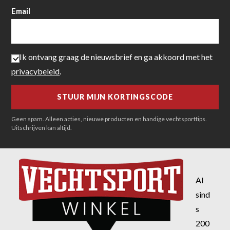
Email
Ik ontvang graag de nieuwsbrief en ga akkoord met het
privacybeleid
.
Geen spam. Alleen acties, nieuwe producten en handige vechtsporttips.
Uitschrijven kan altijd.
Al
sind
s
200