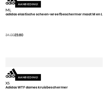
AANBIEDING!
M
L
adidas elastische scheen-wreefbeschermer maat M en L
23.80
34.00
AANBIEDING!
XS
Adidas WTF dames kruisbeschermer