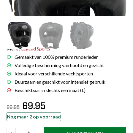
Merk :
Legend Sports
Gemaakt van 100% premium runderleder
Volledige bescherming van hoofd en gezicht
Ideaal voor verschillende vechtsporten
Duurzaam en geschikt voor intensief gebruik
Beschikbaar in slechts één maat (L)
Oorspronkelijke
Huidige
69.95
prijs
prijs
99.95
was:
is:
€99.95.
€69.95.
Nog maar 2 op voorraad
Hoofdbeschermer
-
+