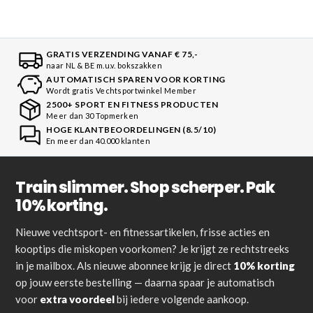
GRATIS VERZENDING VANAF € 75,-
naar NL & BE m.u.v. bokszakken
AUTOMATISCH SPAREN VOOR KORTING
Wordt gratis Vechtsportwinkel Member
2500+ SPORT EN FITNESS PRODUCTEN
Meer dan 30 Topmerken
HOGE KLANTBEOORDELINGEN (8.5/10)
En meer dan 40.000 klanten
Train slimmer. Shop scherper. Pak
10% korting.
Nieuwe vechtsport- en fitnessartikelen, frisse acties en
kooptips die miskopen voorkomen? Je krijgt ze rechtstreeks
in je mailbox. Als nieuwe abonnee krijg je direct
10% korting
op jouw eerste bestelling — daarna spaar je automatisch
voor
extra voordeel
bij iedere volgende aankoop.