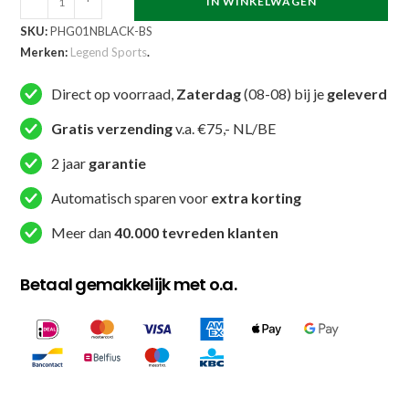
IN WINKELWAGEN
en
SKU:
PHG01NBLACK-BS
neusbeschermer
Merken:
Legend Sports
.
Pro
Zwart
Direct op voorraad,
Zaterdag
(08-08) bij je
geleverd
maat
Gratis verzending
v.a. €75,- NL/BE
L
aantal
2 jaar
garantie
Automatisch sparen voor
extra korting
Meer dan
40.000 tevreden klanten
Betaal gemakkelijk met o.a.