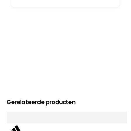
oog merkt voor echte service. Nu nog wachten
op deel 2 en kickboksen maar!
MC MAASTRICHT
, NL | 11-02-2026
Gerelateerde producten