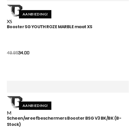
AANBIEDING!
XS
Booster SG YOUTH ROZE MARBLE maat XS
34.00
49.95
AANBIEDING!
M
Scheen/wreefbeschermers Booster BSG V3 BK/BK (B-
Stock)