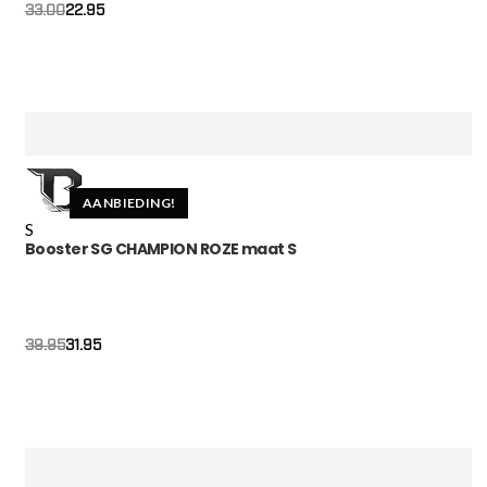
22.95
33.00
AANBIEDING!
S
Booster SG CHAMPION ROZE maat S
Oorspronkelijke
Huidige
31.95
39.95
prijs
prijs
was:
is:
€39.95.
€31.95.