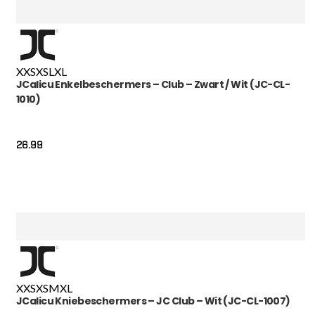
XXS
XS
L
XL
JCalicu Enkelbeschermers – Club – Zwart / Wit (JC-CL-
1010)
26.99
XXS
XS
M
XL
JCalicu Kniebeschermers – JC Club – Wit (JC-CL-1007)