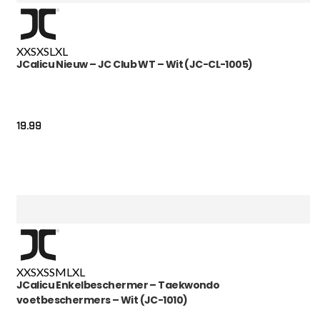
XXS
XS
L
XL
JCalicu Nieuw – JC Club WT – Wit (JC-CL-1005)
19.99
XXS
XS
S
M
L
XL
JCalicu Enkelbeschermer – Taekwondo
voetbeschermers – Wit (JC-1010)