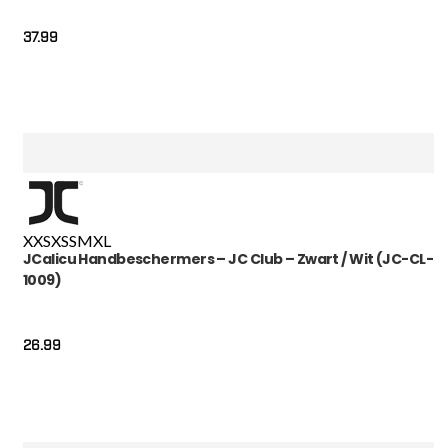
37.99
XXS
XS
S
M
XL
JCalicu Handbeschermers – JC Club – Zwart / Wit (JC-CL-
1009)
26.99