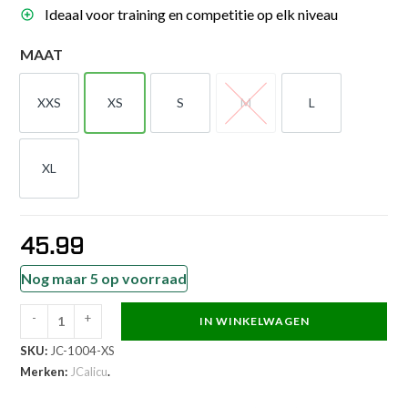
Ideaal voor training en competitie op elk niveau
MAAT
XXS
XS
S
M
L
XXS
XS
S
M
L
XL
XL
45.99
Nog maar 5 op voorraad
-
+
IN WINKELWAGEN
JCalicu
SKU:
JC-1004-XS
Borstbeschermer
Merken:
JCalicu
.
-
Premium