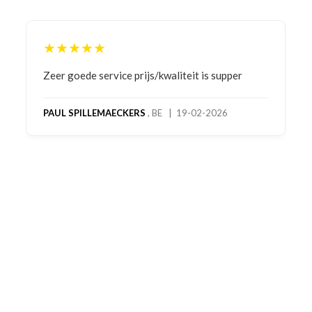
★★★★★
Bestelling gedaan vanwege goede prijzen en
product! Telefonisch contact gehad en 1e deel
bestelling al ontvangen met gifts, waardoor je
oog merkt voor echte service. Nu nog wachten
op deel 2 en kickboksen maar!
MC MAASTRICHT
, NL | 11-02-2026