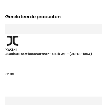
Gerelateerde producten
XXS
M
L
JCalicu Borstbeschermer – Club WT – (JC-CL-1004)
35.99