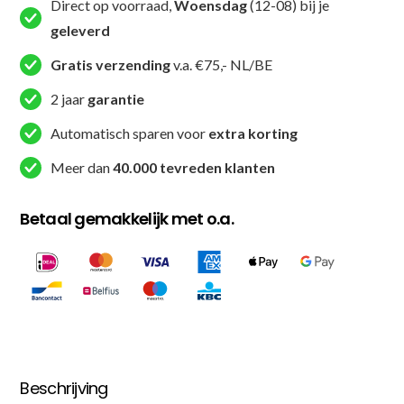
Direct op voorraad,
Woensdag
(12-08) bij je
JC
geleverd
-
Rood
Gratis verzending
v.a. €75,- NL/BE
/
2 jaar
garantie
Blauw
(JC-
Automatisch sparen voor
extra korting
1004)
Meer dan
40.000 tevreden klanten
aantal
Betaal gemakkelijk met o.a.
Beschrijving