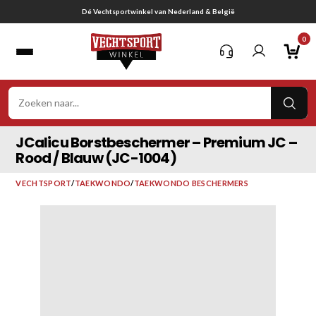
Ga
Gratis verzending vanaf € 75,-
naar
0
inhoud
VER
ZOE
JCalicu Borstbeschermer – Premium JC –
Rood / Blauw (JC-1004)
VECHTSPORT
/
TAEKWONDO
/
TAEKWONDO BESCHERMERS