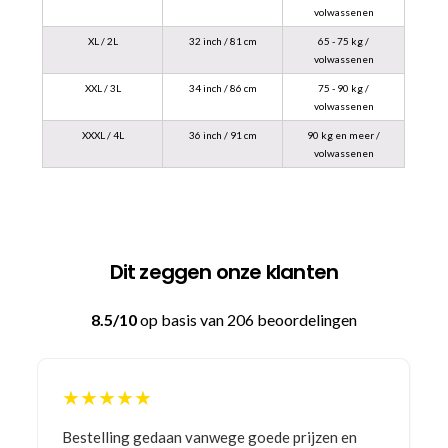
volwassenen
XL / 2L
32 inch / 81 cm
65 - 75 kg /
volwassenen
XXL / 3L
34 inch / 86 cm
75 - 90 kg /
volwassenen
XXXL / 4L
36 inch / 91 cm
90 kg en meer /
volwassenen
Dit zeggen onze klanten
8.5/10
op basis van 206 beoordelingen
★★★★★
Bestelling gedaan vanwege goede prijzen en