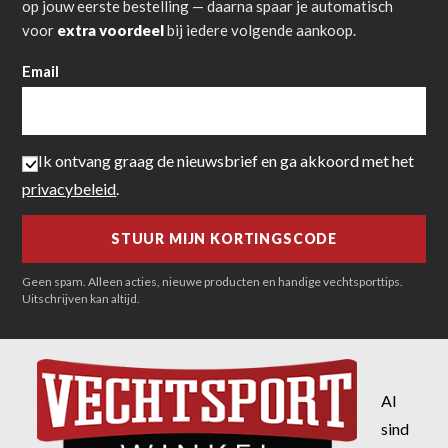
op jouw eerste bestelling — daarna spaar je automatisch
voor
extra voordeel
bij iedere volgende aankoop.
Email
Ik ontvang graag de nieuwsbrief en ga akkoord met het
privacybeleid
.
Geen spam. Alleen acties, nieuwe producten en handige vechtsporttips.
Uitschrijven kan altijd.
Al
sind