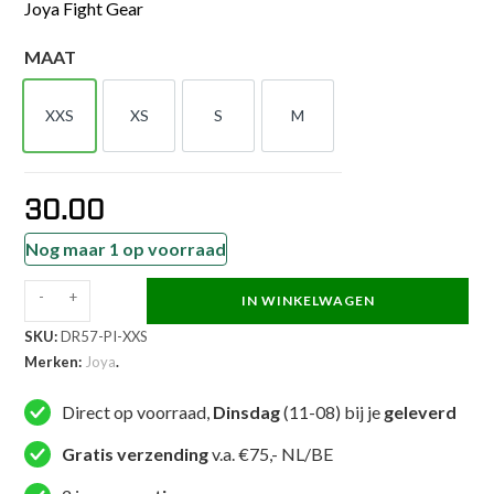
Joya Fight Gear
MAAT
XXS
XS
S
M
XXS
XS
S
M
30.00
Nog maar 1 op voorraad
-
+
IN WINKELWAGEN
Joya
SKU:
DR57-PI-XXS
Dragon
Merken:
Joya
.
Kickboksbroek
Roze
Direct op voorraad,
Dinsdag
(11-08) bij je
geleverd
Kinderen
aantal
Gratis verzending
v.a. €75,- NL/BE