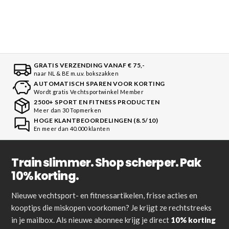
GRATIS VERZENDING VANAF € 75,-
naar NL & BE m.u.v. bokszakken
AUTOMATISCH SPAREN VOOR KORTING
Wordt gratis Vechtsportwinkel Member
2500+ SPORT EN FITNESS PRODUCTEN
Meer dan 30 Topmerken
HOGE KLANTBEOORDELINGEN (8.5/10)
En meer dan 40.000 klanten
Train slimmer. Shop scherper. Pak
10% korting.
Nieuwe vechtsport- en fitnessartikelen, frisse acties en
kooptips die miskopen voorkomen? Je krijgt ze rechtstreeks
in je mailbox. Als nieuwe abonnee krijg je direct
10% korting