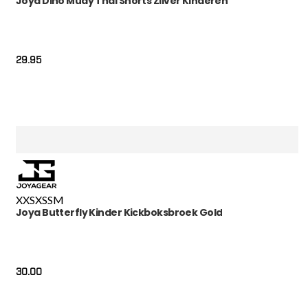
Joya Dino Muay Thai Shorts Zilver Kinderen
29.95
XXS
XS
S
M
Joya Butterfly Kinder Kickboksbroek Gold
30.00