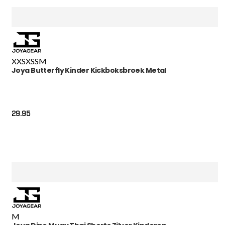
XXS
XS
S
M
Joya Butterfly Kinder Kickboksbroek Metal
29.95
M