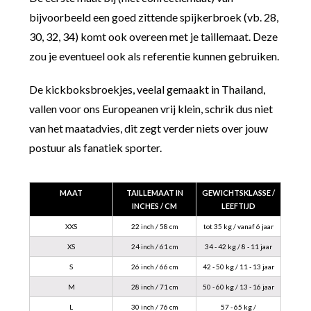
bijvoorbeeld een goed zittende spijkerbroek (vb. 28,
30, 32, 34) komt ook overeen met je taillemaat. Deze
zou je eventueel ook als referentie kunnen gebruiken.
De kickboksbroekjes, veelal gemaakt in Thailand,
vallen voor ons Europeanen vrij klein, schrik dus niet
van het maatadvies, dit zegt verder niets over jouw
postuur als fanatiek sporter.
MAAT
TAILLEMAAT IN
GEWICHTSKLASSE /
INCHES / CM
LEEFTIJD
XXS
22 inch / 58 cm
tot 35 kg / vanaf 6 jaar
XS
24 inch / 61 cm
34 - 42 kg / 8 - 11 jaar
S
26 inch / 66 cm
42 - 50 kg / 11 - 13 jaar
M
28 inch / 71 cm
50 - 60 kg / 13 - 16 jaar
L
30 inch / 76 cm
57 - 65 kg /