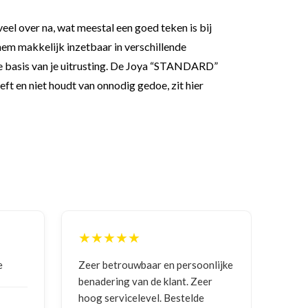
 veel over na, wat meestal een goed teken is bij
em makkelijk inzetbaar in verschillende
 de basis van je uitrusting. De Joya “STANDARD”
ft en niet houdt van onnodig gedoe, zit hier
★★★★★
★
e
Zeer betrouwbaar en persoonlijke
Goed
benadering van de klant. Zeer
ontv
hoog servicelevel. Bestelde