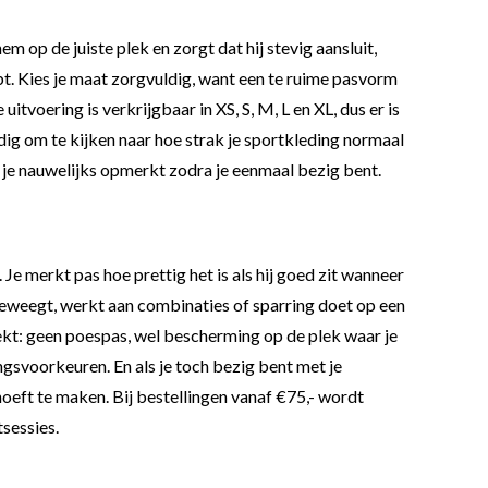
op de juiste plek en zorgt dat hij stevig aansluit,
ebt. Kies je maat zorgvuldig, want een te ruime pasvorm
itvoering is verkrijgbaar in XS, S, M, L en XL, dus er is
dig om te kijken naar hoe strak je sportkleding normaal
die je nauwelijks opmerkt zodra je eenmaal bezig bent.
Je merkt pas hoe prettig het is als hij goed zit wanneer
 beweegt, werkt aan combinaties of sparring doet op een
kt: geen poespas, wel bescherming op de plek waar je
ngsvoorkeuren. En als je toch bezig bent met je
 hoeft te maken. Bij bestellingen vanaf €75,- wordt
sessies.