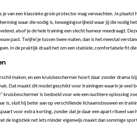
van een klassieke groin protector mag verwachten. Je plaatst hem 
scherming waar die nodig is, bewegingsvrijheid waar jij die nodig h
velend, alsof je de hele training een slecht humeur meedraagt. Deze u
ouw past. Twijfel je tussen twee maten, dan is het meestal verstan
heupen. In de praktijk draait het om een stabiele, comfortabele fit 
en
erschil maken, en een kruisbeschermer hoort daar zonder drama bij. 
emak. Dat maakt dit model geschikt voor trainingen waarin je veel
kruisbeschermer is bedoeld voor wie een nuchtere oplossing zoe
r is, sluit hij beter aan op verschillende lichaamsbouwen en traini
 spaart voor extra korting, zonder dat je daar een apart ritueel van
at de logistiek net iets minder eigenwijs maakt dan sommige sport