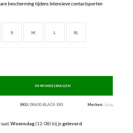
re bescherming tijdens intensieve contactsporten
S
M
L
XL
S
M
L
XL
IN WINKELWAGEN
SKU:
08600-BLACK-XXS
Merken:
Joya
.
raad,
Woensdag
(12-08) bij je
geleverd