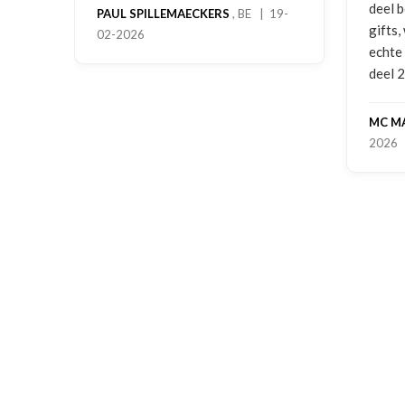
deel 
PAUL SPILLEMAECKERS
, BE | 19-
gifts
02-2026
-
echte
deel 
MC M
2026