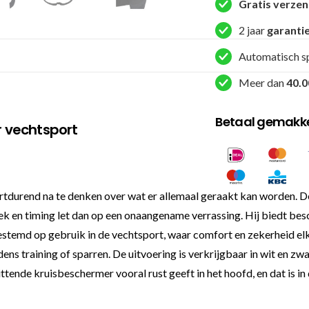
Gratis verze
2 jaar
garanti
Automatisch s
Meer dan
40.0
Betaal gemakkel
 vechtsport
oortdurend na te denken over wat er allemaal geraakt kan worde
k en timing let dan op een onaangename verrassing. Hij biedt besc
estemd op gebruik in de vechtsport, waar comfort en zekerheid elka
jdens training of sparren. De uitvoering is verkrijgbaar in wit en zwa
ittende kruisbeschermer vooral rust geeft in het hoofd, en dat is in