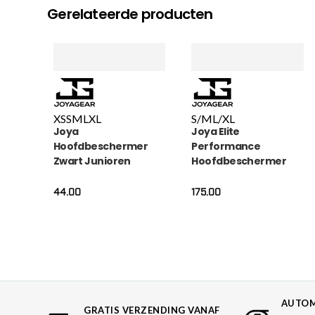
Gerelateerde producten
XS
S
M
L
XL
S/M
L/XL
Joya
Joya Elite
Hoofdbeschermer
Performance
Zwart Junioren
Hoofdbeschermer
Leer Zwart
44.00
175.00
AUTOM
GRATIS VERZENDING VANAF