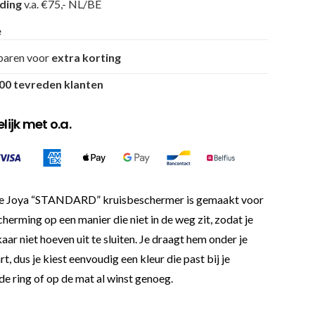
nding
v.a. €75,- NL/BE
e
paren voor
extra korting
00 tevreden klanten
ijk met o.a.
n. De Joya “STANDARD” kruisbeschermer is gemaakt voor
herming op een manier die niet in de weg zit, zodat je
ar niet hoeven uit te sluiten. Je draagt hem onder je
rt, dus je kiest eenvoudig een kleur die past bij je
 de ring of op de mat al winst genoeg.