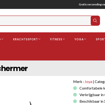
Gratis verzending va
Verz
zoek
G
KRACHTSSPORT
FITNESS
YOGA
SPOR
ndschoenen
Boksbeschermers
Boksbroe
Bandages
chermer
Gebitsbescherming
dschoenen
Merk :
Joya
| Categ
o
Comfortabele kr
Verkrijgbaar in 
deren
Beschikbaar in 