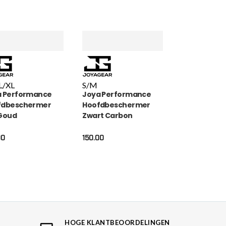
L/XL
S/M
a Performance
Joya Performance
fdbeschermer
Hoofdbeschermer
Goud
Zwart Carbon
00
150.00
HOGE KLANTBEOORDELINGEN