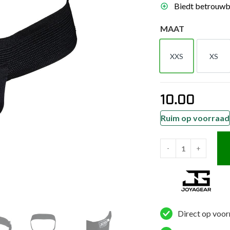
Biedt betrouwba
es
schoenen
MAAT
gsartikelen
XXS
XS
XXS
XS
ingsmateriaal
10.00
pen
n trapkussens
Ruim op voorraad
sens en pads
-
+
Joya
Standard
Kruisbeschermer
aantal
Direct op voor