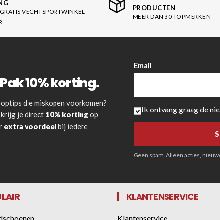
NG
PRODUCTEN
GRATIS VECHTSPORTWINKEL
MEER DAN 30 TOPMERKEN
R
Email
Pak 10% korting.
 kooptips die miskopen voorkomen?
Ik ontvang graag de ni
krijg je direct
10% korting
op
or
extra voordeel
bij iedere
Geen spam. Alleen acties, nieuwe 
LAIR
KLANTENSERVICE
dschoenen
Klantenservice