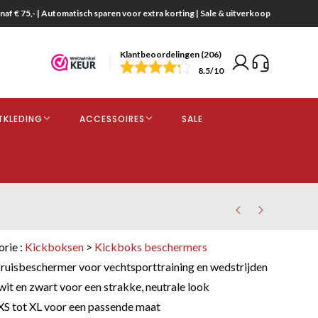
naf € 75,- | Automatisch sparen voor extra korting | Sale & uitverkoop
Klantbeoordelingen (206)
end
8.5
/10
opdracht
TKLEDING
ACCESSOIRES
SALE
kjes
orie :
Kickboksen
>
Kickboks beschermers
uisbeschermer voor vechtsporttraining en wedstrijden
wit en zwart voor een strakke, neutrale look
XS tot XL voor een passende maat