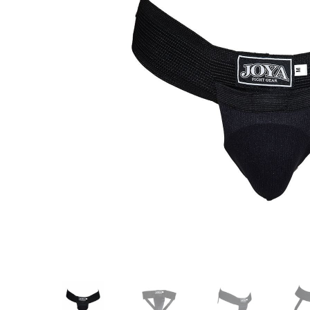
Karate
Voor dam
Zakhand
Taekwondo
Trainin
Brazilian Jiu jitsu
Bokszak
Bevestig
Krav Maga
bokszak
Bokspop
Stoot- e
Stootkus