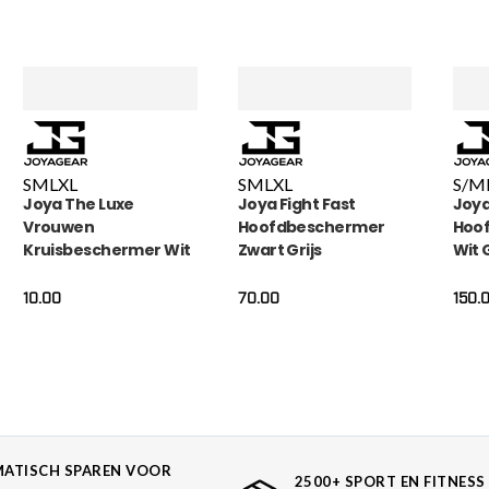
S
M
L
XL
S
M
L
XL
S/M
Joya The Luxe
Joya Fight Fast
Joy
Vrouwen
Hoofdbeschermer
Hoo
Kruisbeschermer Wit
Zwart Grijs
Wit 
10.00
70.00
150.
ATISCH SPAREN VOOR
2500+ SPORT EN FITNESS