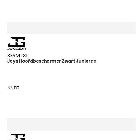
XS
S
M
L
XL
Joya Hoofdbeschermer Zwart Junioren
44.00