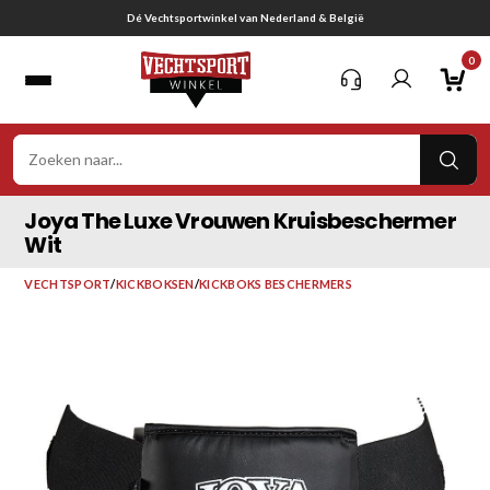
Ga
Gratis verzending vanaf € 75,-
naar
0
inhoud
VER
ZOE
Joya The Luxe Vrouwen Kruisbeschermer
Wit
VECHTSPORT
/
KICKBOKSEN
/
KICKBOKS BESCHERMERS