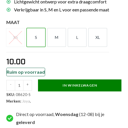
Lichtgewicht ontwerp voor extra draagcomfort
Verkrijgbaar in S, M en L voor een passende maat
MAAT
XS
S
M
L
XL
XS
S
M
L
XL
10.00
Ruim op voorraad
-
+
IN WINKELWAGEN
Joya
SKU:
08620-S
The
Merken:
Joya
.
Luxe
Vrouwen
Direct op voorraad,
Woensdag
(12-08) bij je
Kruisbeschermer
geleverd
Wit