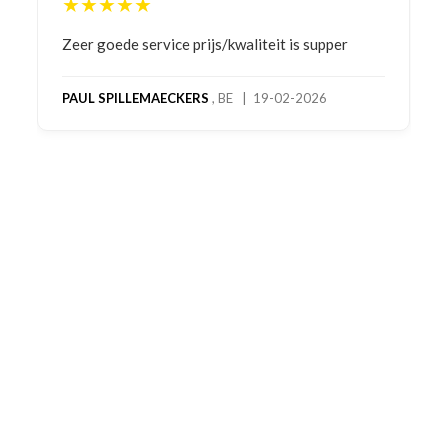
★★★★★
Bestelling gedaan vanwege goede prijzen en
product! Telefonisch contact gehad en 1e deel
bestelling al ontvangen met gifts, waardoor je
oog merkt voor echte service. Nu nog wachten
op deel 2 en kickboksen maar!
MC MAASTRICHT
, NL | 11-02-2026