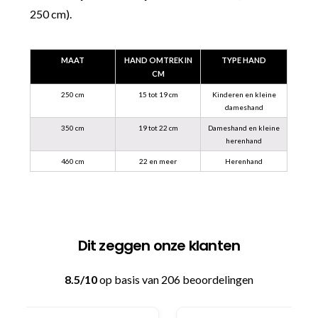
250 cm).
MAAT
HAND OMTREK IN
TYPE HAND
CM
250 cm
15 tot 19 cm
Kinderen en kleine
dameshand
350 cm
19 tot 22 cm
Dameshand en kleine
herenhand
460 cm
22 en meer
Herenhand
Dit zeggen onze klanten
8.5/10
op basis van 206 beoordelingen