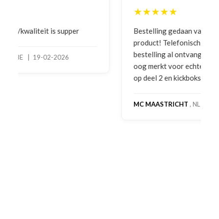
★★★★★
Bestelling gedaan vanwege goede prijzen en
product! Telefonisch contact gehad en 1e deel
bestelling al ontvangen met gifts, waardoor je
oog merkt voor echte service. Nu nog wachten
op deel 2 en kickboksen maar!
MC MAASTRICHT
, NL | 11-02-2026