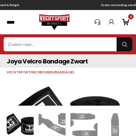
Ga
Gratis verzending vanaf € 75,-
naar
0
inhoud
VER
ZOE
Joya Velcro Bandage Zwart
VECHTSPORT
/
KICKBOKSEN
/
BANDAGES