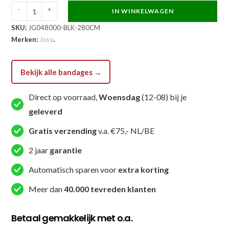
-
+
IN WINKELWAGEN
Joya
SKU:
JG048000-BLK-280CM
Velcro
Merken:
Joya
.
Bandage
Zwart
aantal
Bekijk alle bandages →
Direct op voorraad,
Woensdag
(12-08) bij je
geleverd
Gratis verzending
v.a. €75,- NL/BE
2 jaar
garantie
Automatisch sparen voor
extra korting
Meer dan
40.000 tevreden klanten
Betaal gemakkelijk met o.a.