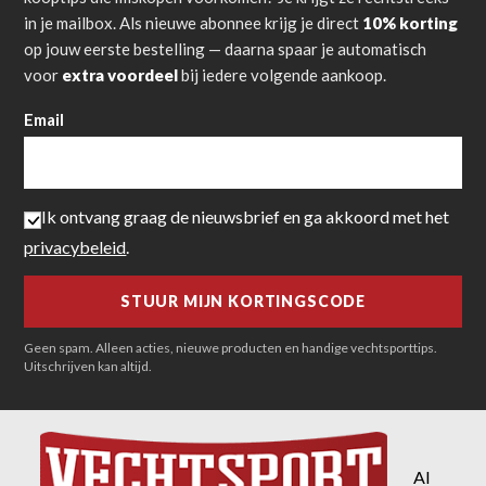
in je mailbox. Als nieuwe abonnee krijg je direct
10% korting
op jouw eerste bestelling — daarna spaar je automatisch
voor
extra voordeel
bij iedere volgende aankoop.
Email
Ik ontvang graag de nieuwsbrief en ga akkoord met het
privacybeleid
.
Geen spam. Alleen acties, nieuwe producten en handige vechtsporttips.
Uitschrijven kan altijd.
Al