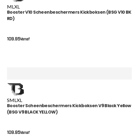
M
L
XL
Booster V10 Scheenbeschermers Kickboksen (BSG V10 BK
RD)
109.95
Vanaf
S
M
L
XL
Booster Scheenbeschermers Kickboksen V9 Black Yellow
(BSG V9 BLACK YELLOW)
109.95
Vanaf