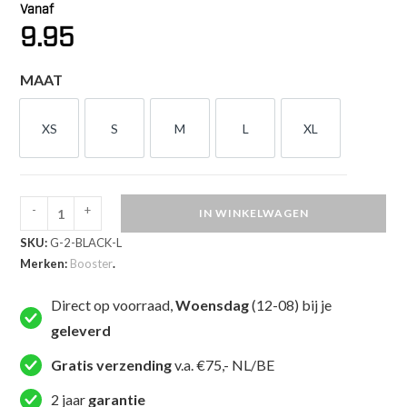
Vanaf
9.95
MAAT
XS
S
M
L
XL
XS
S
M
L
XL
-
+
IN WINKELWAGEN
Booster
SKU:
G-2-BLACK-L
Fight
Merken:
Booster
.
Gear
Kruisbeschermer
Direct op voorraad,
Woensdag
(12-08) bij je
Zwart
geleverd
(G
2
Gratis verzending
v.a. €75,- NL/BE
BLACK)
2 jaar
garantie
aantal