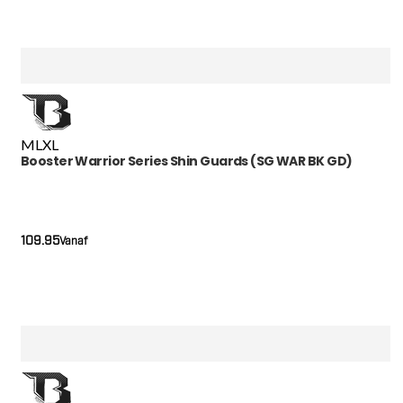
M
L
XL
Booster Warrior Series Shin Guards (SG WAR BK GD)
109.95
Vanaf