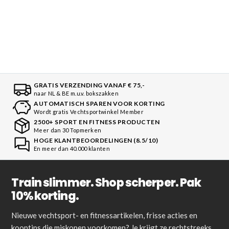
GRATIS VERZENDING VANAF € 75,-
naar NL & BE m.u.v. bokszakken
AUTOMATISCH SPAREN VOOR KORTING
Wordt gratis Vechtsportwinkel Member
2500+ SPORT EN FITNESS PRODUCTEN
Meer dan 30 Topmerken
HOGE KLANTBEOORDELINGEN (8.5/10)
En meer dan 40.000 klanten
Train slimmer. Shop scherper. Pak
10% korting.
Nieuwe vechtsport- en fitnessartikelen, frisse acties en
kooptips die miskopen voorkomen? Je krijgt ze rechtstreeks