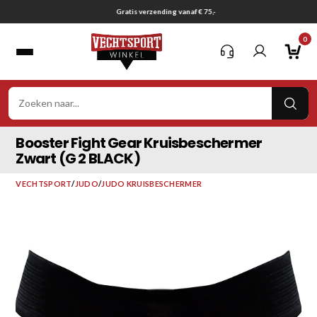
Ga
Gratis verzending vanaf € 75,-
naar
0
inhoud
VER
ZOE
Booster Fight Gear Kruisbeschermer
Zwart (G 2 BLACK)
VECHTSPORT
/
JUDO
/
JUDO KRUISBESCHERMER