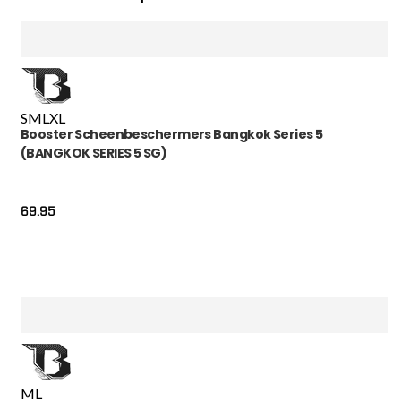
S
M
L
XL
Booster Scheenbeschermers Bangkok Series 5
(BANGKOK SERIES 5 SG)
69.95
M
L