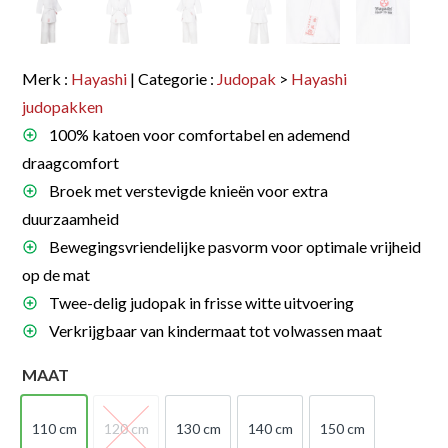
Merk :
Hayashi
| Categorie :
Judopak
>
Hayashi
judopakken
100% katoen voor comfortabel en ademend
draagcomfort
Broek met verstevigde knieën voor extra
duurzaamheid
Bewegingsvriendelijke pasvorm voor optimale vrijheid
op de mat
Twee-delig judopak in frisse witte uitvoering
Verkrijgbaar van kindermaat tot volwassen maat
MAAT
110 cm
120 cm
130 cm
140 cm
150 cm
110 cm
120 cm
130 cm
140 cm
150 cm