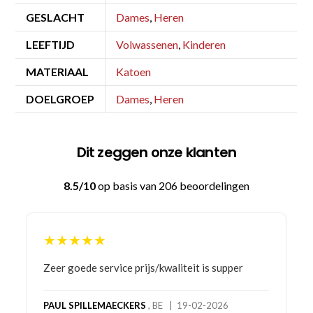
GESLACHT
Dames
,
Heren
LEEFTIJD
Volwassenen
,
Kinderen
MATERIAAL
Katoen
DOELGROEP
Dames
,
Heren
Dit zeggen onze klanten
8.5/10
op basis van 206 beoordelingen
★★★★★
eit is supper
Bestelling gedaan vanwege goede prij
product! Telefonisch contact gehad en
bestelling al ontvangen met gifts, waa
19-02-2026