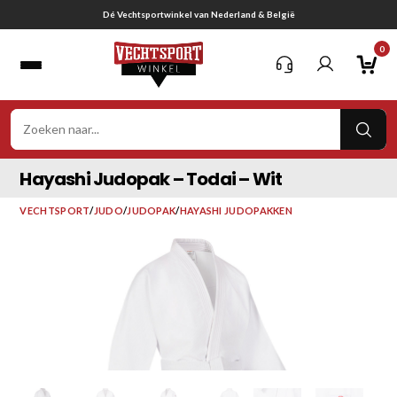
Ga
Gratis verzending vanaf € 75,-
naar
0
inhoud
VER
ZOE
Hayashi Judopak – Todai – Wit
VECHTSPORT
/
JUDO
/
JUDOPAK
/
HAYASHI JUDOPAKKEN