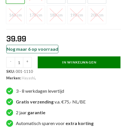
160 cm
170 cm
180 cm
190 cm
200 cm
160 cm
170 cm
180 cm
190 cm
200 cm
39.99
Nog maar 6 op voorraad
-
+
IN WINKELWAGEN
Hayashi
SKU:
001-1110
Judopak
Merken:
Hayashi
.
-
Todai
3 - 8 werkdagen levertijd
-
Wit
Gratis verzending
v.a. €75,- NL/BE
aantal
2 jaar
garantie
Automatisch sparen voor
extra korting