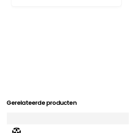
oog merkt voor echte service. Nu nog
op deel 2 en kickboksen maar!
MC MAASTRICHT
, NL | 11-02-2026
Gerelateerde producten