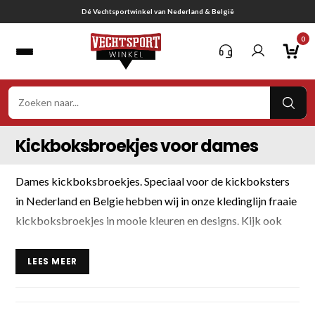
Ga
Dé Vechtsportwinkel van Nederland & België
naar
0
inhoud
VER
ZOE
Kickboksbroekjes voor dames
Dames kickboksbroekjes. Speciaal voor de kickboksters
in Nederland en Belgie hebben wij in onze kledinglijn fraaie
kickboksbroekjes in mooie kleuren en designs. Kijk ook
naar onze kickboks hemdjes en shirts en sport bh’s. Maak
een passende combinatie en bestel jouw favoriete outfit.
LEES MEER
Kijk ook naar de speciale kicksboks beschermers voor
dames.