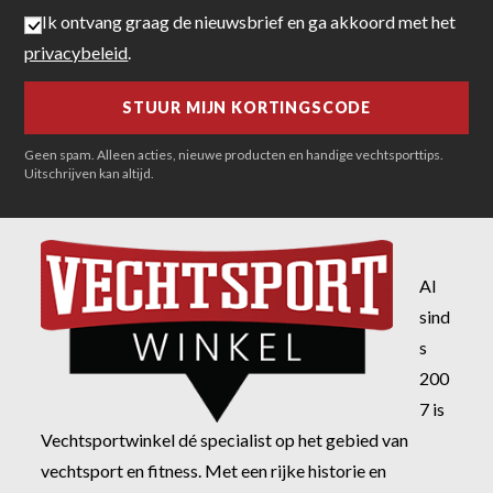
Ik ontvang graag de nieuwsbrief en ga akkoord met het
privacybeleid
.
Geen spam. Alleen acties, nieuwe producten en handige vechtsporttips.
Uitschrijven kan altijd.
Al
sind
s
200
7 is
Vechtsportwinkel dé specialist op het gebied van
vechtsport en fitness. Met een rijke historie en