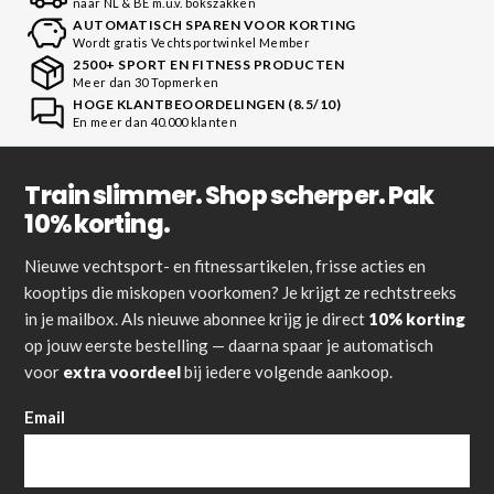
naar NL & BE m.u.v. bokszakken
AUTOMATISCH SPAREN VOOR KORTING
Wordt gratis Vechtsportwinkel Member
2500+ SPORT EN FITNESS PRODUCTEN
Meer dan 30 Topmerken
HOGE KLANTBEOORDELINGEN (8.5/10)
En meer dan 40.000 klanten
Train slimmer. Shop scherper. Pak
10% korting.
Nieuwe vechtsport- en fitnessartikelen, frisse acties en
kooptips die miskopen voorkomen? Je krijgt ze rechtstreeks
in je mailbox. Als nieuwe abonnee krijg je direct
10% korting
op jouw eerste bestelling — daarna spaar je automatisch
voor
extra voordeel
bij iedere volgende aankoop.
Email