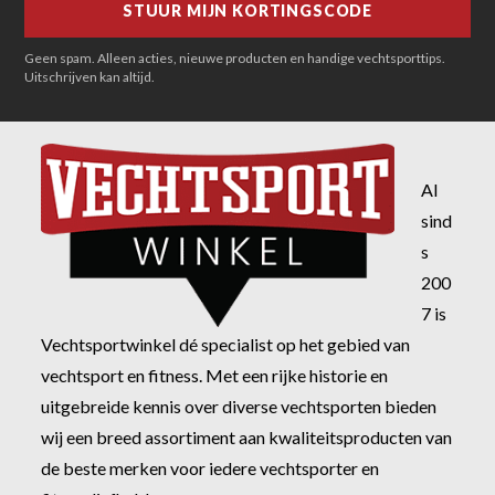
Geen spam. Alleen acties, nieuwe producten en handige vechtsporttips.
Uitschrijven kan altijd.
Al
sind
s
200
7 is
Vechtsportwinkel dé specialist op het gebied van
vechtsport en fitness. Met een rijke historie en
uitgebreide kennis over diverse vechtsporten bieden
wij een breed assortiment aan kwaliteitsproducten van
de beste merken voor iedere vechtsporter en