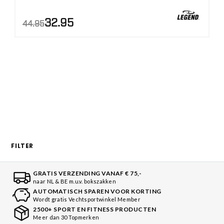
AANBIEDING!
Oorspronkelijke
Huidige
32.95
44.95
prijs
prijs
was:
is:
€44.95.
€32.95.
FILTER
GRATIS VERZENDING VANAF € 75,-
naar NL & BE m.u.v. bokszakken
AUTOMATISCH SPAREN VOOR KORTING
Wordt gratis Vechtsportwinkel Member
2500+ SPORT EN FITNESS PRODUCTEN
Meer dan 30 Topmerken