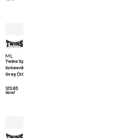
M
L
Twins Special
Scheenbeschermers
Grey (SGL 7 GREY)
123.95
Vanaf