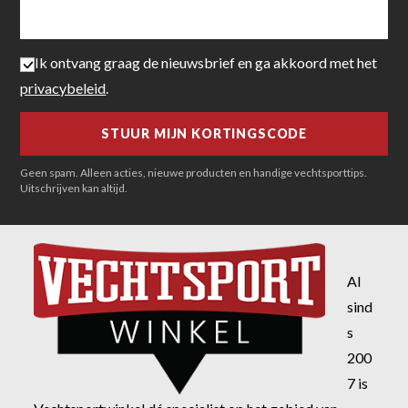
Ik ontvang graag de nieuwsbrief en ga akkoord met het
privacybeleid
.
Geen spam. Alleen acties, nieuwe producten en handige vechtsporttips.
Uitschrijven kan altijd.
Al
sind
s
200
7 is