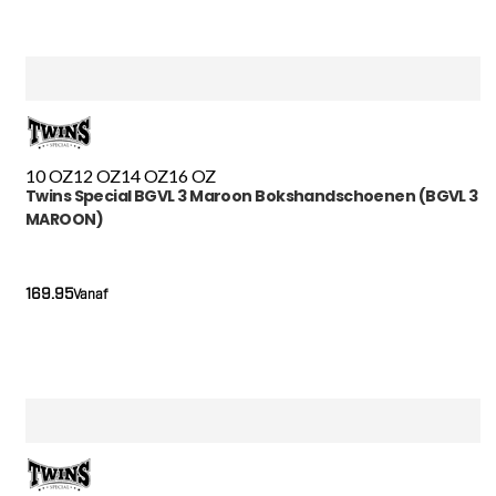
10 OZ
12 OZ
14 OZ
16 OZ
Twins Special BGVL 3 Maroon Bokshandschoenen (BGVL 3
MAROON)
169.95
Vanaf