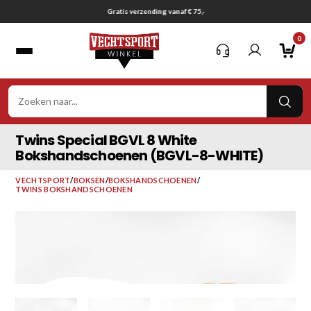
Ga
Gratis verzending vanaf € 75,-
naar
0
inhoud
VER
ZOE
Twins Special BGVL 8 White
Bokshandschoenen (BGVL-8-WHITE)
VECHTSPORT
/
BOKSEN
/
BOKSHANDSCHOENEN
/
TWINS BOKSHANDSCHOENEN