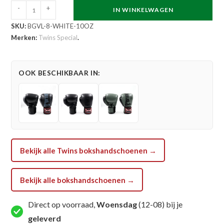
Twins
-
+
IN WINKELWAGEN
Special
SKU:
BGVL-8-WHITE-10OZ
BGVL
Merken:
Twins Special
.
8
White
Bokshandschoenen
OOK BESCHIKBAAR IN:
(BGVL-
8-
WHITE)
aantal
Bekijk alle Twins bokshandschoenen →
Bekijk alle bokshandschoenen →
Direct op voorraad,
Woensdag
(12-08) bij je
geleverd