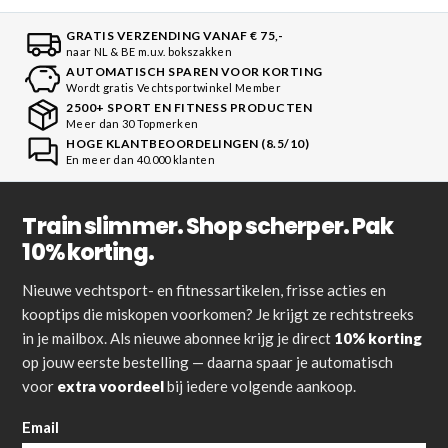
GRATIS VERZENDING VANAF € 75,-
naar NL & BE m.u.v. bokszakken
AUTOMATISCH SPAREN VOOR KORTING
Wordt gratis Vechtsportwinkel Member
2500+ SPORT EN FITNESS PRODUCTEN
Meer dan 30 Topmerken
HOGE KLANTBEOORDELINGEN (8.5/10)
En meer dan 40.000 klanten
Train slimmer. Shop scherper. Pak
10% korting.
Nieuwe vechtsport- en fitnessartikelen, frisse acties en
kooptips die miskopen voorkomen? Je krijgt ze rechtstreeks
in je mailbox. Als nieuwe abonnee krijg je direct
10% korting
op jouw eerste bestelling — daarna spaar je automatisch
voor
extra voordeel
bij iedere volgende aankoop.
Email