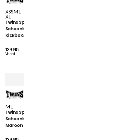
XS
S
M
L
XL
Twins Special
Scheenbeschermers
Kickboksen (SGL 7
BLACK)
129.95
Vanaf
M
L
Twins Special
Scheenbeschermers
Maroon (SGL 7
MAROON)
129.95