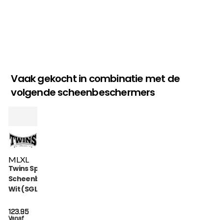
Vaak gekocht in combinatie met de
volgende scheenbeschermers
M
L
XL
Twins Special
Scheenbeschermers
Wit (SGL 7 WHITE)
123.95
Vanaf