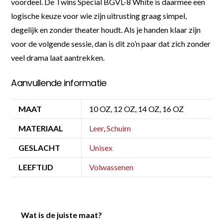
voordeel. De Twins Special BGVL-8 White is daarmee een
logische keuze voor wie zijn uitrusting graag simpel,
degelijk en zonder theater houdt. Als je handen klaar zijn
voor de volgende sessie, dan is dit zo’n paar dat zich zonder
veel drama laat aantrekken.
Aanvullende informatie
MAAT
10 OZ, 12 OZ, 14 OZ, 16 OZ
MATERIAAL
Leer
,
Schuim
GESLACHT
Unisex
LEEFTIJD
Volwassenen
Wat is de juiste maat?