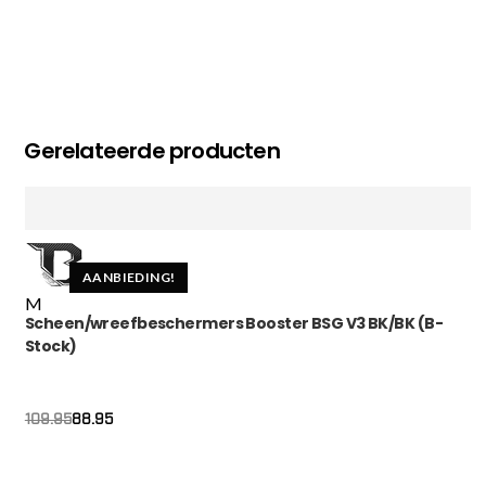
Gerelateerde producten
AANBIEDING!
M
Scheen/wreefbeschermers Booster BSG V3 BK/BK (B-
Stock)
Oorspronkelijke
Huidige
88.95
109.95
prijs
prijs
was:
is:
€109.95.
€88.95.