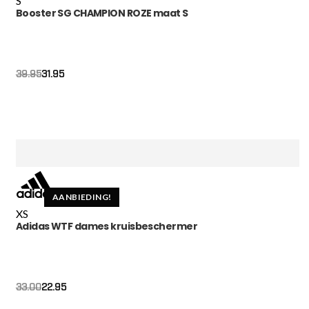
S
Booster SG CHAMPION ROZE maat S
Oorspronkelijke
Huidige
31.95
39.95
prijs
prijs
was:
is:
€39.95.
€31.95.
AANBIEDING!
XS
Adidas WTF dames kruisbeschermer
22.95
33.00