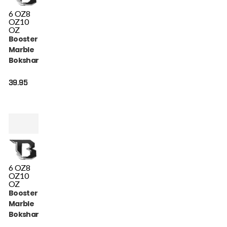
6 OZ
8
OZ
10
OZ
Booster Youth
Marble
Bokshandschoenen
(BG YOUTH MARBLE
PINK)
39.95
6 OZ
8
OZ
10
OZ
Booster Youth
Marble
Bokshandschoenen
(BG YOUTH MARBLE