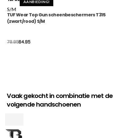
AANBIEDING!
S/M
TUF Wear Top Gun scheenbeschermers T315
(zwart/rood) S/M
Oorspronkelijke
Huidige
64.95
79.95
prijs
prijs
was:
is:
€79.95.
€64.95.
Vaak gekocht in combinatie met de
volgende handschoenen