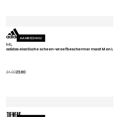
AANBIEDING!
M
L
adidas elastische scheen-wreefbeschermer maat M en L
23.80
34.00