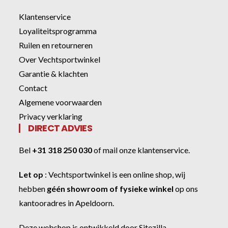
Klantenservice
Loyaliteitsprogramma
Ruilen en retourneren
Over Vechtsportwinkel
Garantie & klachten
Contact
Algemene voorwaarden
Privacy verklaring
DIRECT ADVIES
Bel
+31 318 250 030
of
mail onze klantenservice
.
Let op
:
Vechtsportwinkel
is een online shop, wij
hebben
géén showroom of fysieke winkel
op ons
kantooradres in Apeldoorn.
Deze webshop is ontwikkeld door
Sitezilla
.