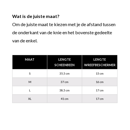
Wat is de juiste maat?
Om de juiste maat te kiezen met je de afstand tussen
de onderkant van de knie en het bovenste gedeelte
van de enkel.
MAAT
LENGTE
LENGTE
SCHEENBEEN
WREEFBESCHERMER
S
35,5 cm
15 cm
M
37 cm
16 cm
L
38,5 cm
17 cm
XL
41 cm
17 cm