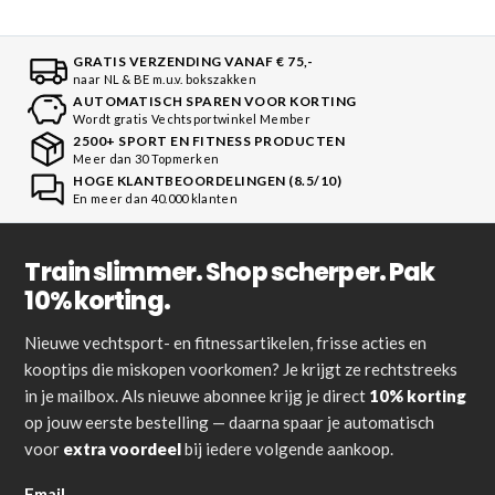
GRATIS VERZENDING VANAF € 75,-
naar NL & BE m.u.v. bokszakken
AUTOMATISCH SPAREN VOOR KORTING
Wordt gratis Vechtsportwinkel Member
2500+ SPORT EN FITNESS PRODUCTEN
Meer dan 30 Topmerken
HOGE KLANTBEOORDELINGEN (8.5/10)
En meer dan 40.000 klanten
Train slimmer. Shop scherper. Pak
10% korting.
Nieuwe vechtsport- en fitnessartikelen, frisse acties en
kooptips die miskopen voorkomen? Je krijgt ze rechtstreeks
in je mailbox. Als nieuwe abonnee krijg je direct
10% korting
op jouw eerste bestelling — daarna spaar je automatisch
voor
extra voordeel
bij iedere volgende aankoop.
Email