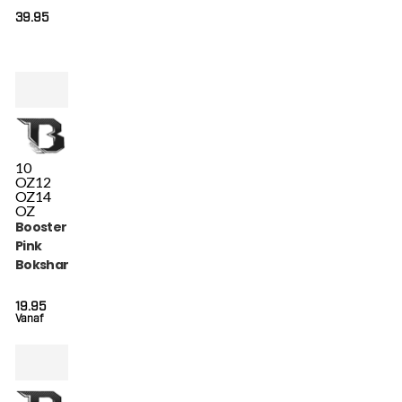
GOLD)
39.95
10
OZ
12
OZ
14
OZ
Booster BT Starter
Pink
Bokshandschoenen
(BT STARTER PINK)
19.95
Vanaf