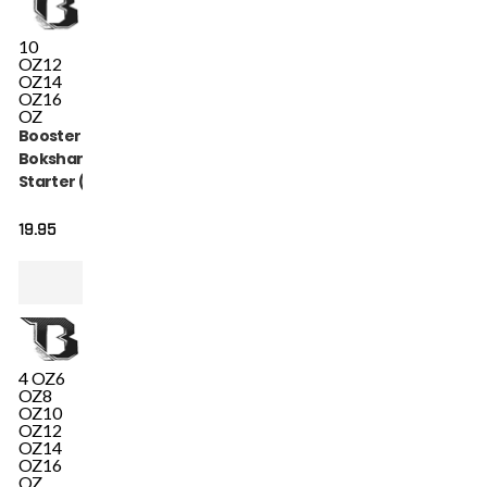
10
OZ
12
OZ
14
OZ
16
OZ
Booster Fight Gear
Bokshandschoenen
Starter (BT
STARTER)
19.95
4 OZ
6
OZ
8
OZ
10
OZ
12
OZ
14
OZ
16
OZ