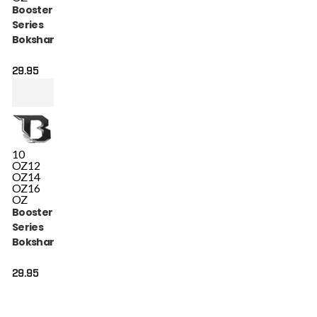
Booster Alpha
Series
Bokshandschoenen
Zwart (BFG ALPHA
BLACK)
29.95
10
OZ
12
OZ
14
OZ
16
OZ
Booster Alpha
Series
Bokshandschoenen
Zwart Goud (BFG
ALPHA BLACK GOLD)
29.95