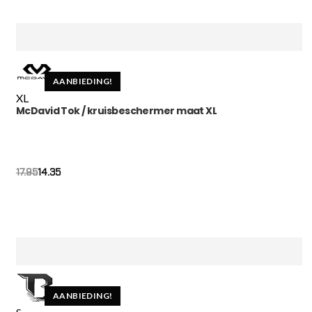
AANBIEDING!
XL
McDavid Tok / kruisbeschermer maat XL
14.35
17.95
AANBIEDING!