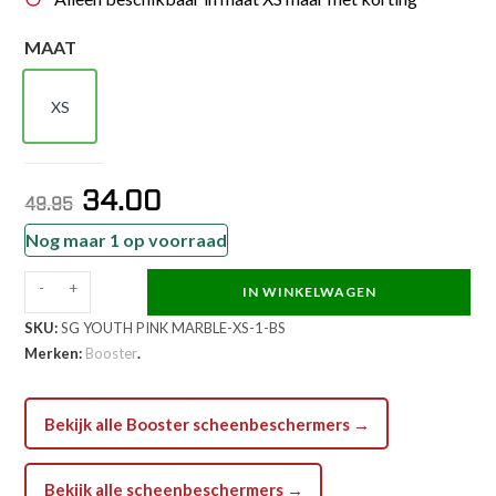
MAAT
XS
XS
34.00
Oorspronkelijke
Huidige
49.95
prijs
prijs
Nog maar 1 op voorraad
was:
is:
€49.95.
€34.00.
-
+
IN WINKELWAGEN
Booster
SKU:
SG YOUTH PINK MARBLE-XS-1-BS
SG
Merken:
Booster
.
YOUTH
ROZE
MARBLE
Bekijk alle Booster scheenbeschermers →
maat
XS
Bekijk alle scheenbeschermers →