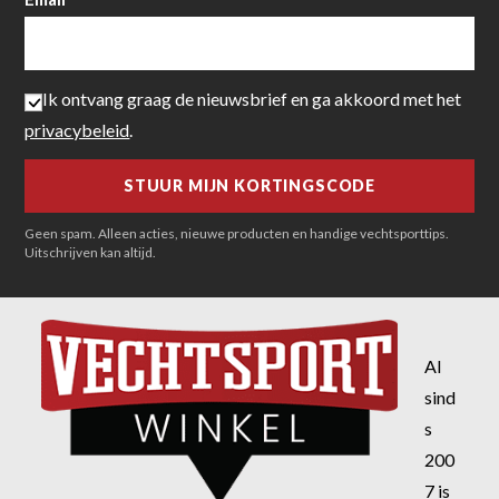
Ik ontvang graag de nieuwsbrief en ga akkoord met het
privacybeleid
.
Geen spam. Alleen acties, nieuwe producten en handige vechtsporttips.
Uitschrijven kan altijd.
Al
sind
s
200
7 is