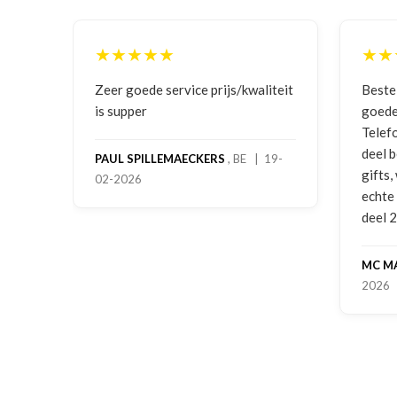
★★★★★
★★
ging
Zeer goede service prijs/kwaliteit
Beste
is supper
goede
Telef
deel 
PAUL SPILLEMAECKERS
, BE | 19-
gifts
02-2026
-
echte
deel 
MC M
2026