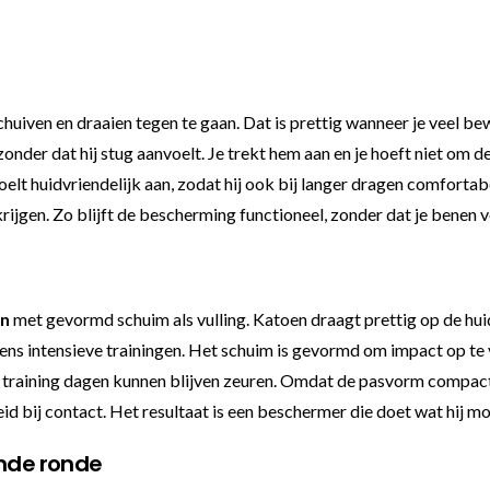
chuiven en draaien tegen te gaan. Dat is prettig wanneer je veel b
 zonder dat hij stug aanvoelt. Je trekt hem aan en je hoeft niet om 
voelt huidvriendelijk aan, zodat hij ook bij langer dragen comforta
rijgen. Zo blijft de bescherming functioneel, zonder dat je benen
en
met gevormd schuim als vulling. Katoen draagt prettig op de hui
s intensieve trainingen. Het schuim is gevormd om impact op te va
een training dagen kunnen blijven zeuren. Omdat de pasvorm compact 
eid bij contact. Het resultaat is een beschermer die doet wat hij m
ende ronde