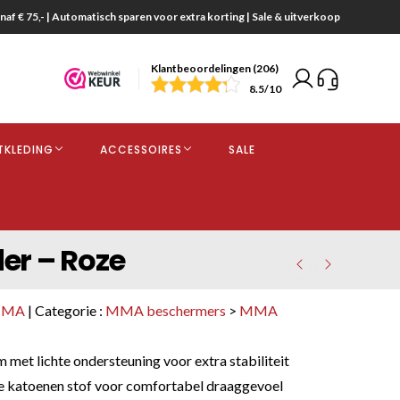
naf € 75,- | Automatisch sparen voor extra korting | Sale & uitverkoop
Klantbeoordelingen (206)
end
8.5
/10
opdracht
TKLEDING
ACCESSOIRES
SALE
kjes
er – Roze
MMA
| Categorie :
MMA beschermers
>
MMA
s
met lichte ondersteuning voor extra stabiliteit
e katoenen stof voor comfortabel draaggevoel