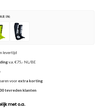
R IN:
n levertijd
nding
v.a. €75,- NL/BE
e
paren voor
extra korting
00 tevreden klanten
ijk met o.a.