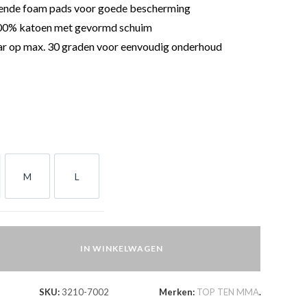
nde foam pads voor goede bescherming
0% katoen met gevormd schuim
 op max. 30 graden voor eenvoudig onderhoud
M
L
M
L
IN WINKELWAGEN
SKU:
3210-7002
Merken:
TOP TEN MMA
.