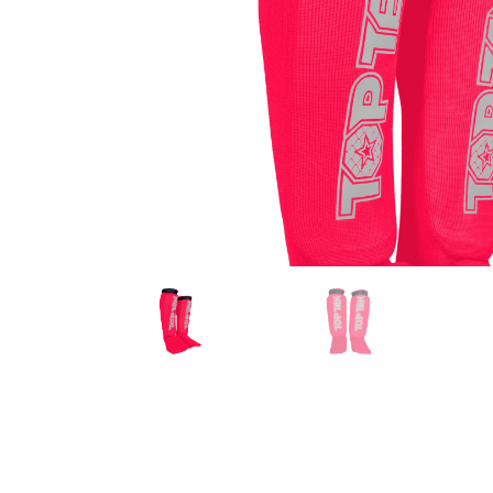
Karate
Voor dam
Zakhand
Taekwondo
Trainin
Brazilian Jiu jitsu
Bokszak
Bevestig
Krav Maga
bokszak
Bokspop
Stoot- e
Stootkus