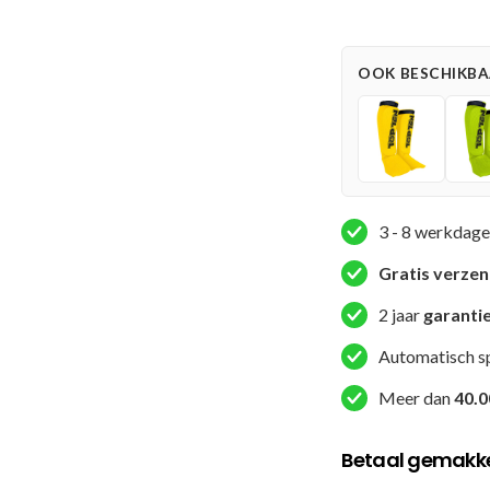
Scheen-
en
wreefbeschermer
OOK BESCHIKBAA
-
Contender
-
Roze
aantal
3 - 8 werkdage
Gratis verze
2 jaar
garanti
Automatisch s
Meer dan
40.0
Betaal gemakkel