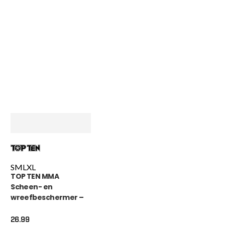
S
M
L
XL
TOP TEN MMA
Scheen- en
wreefbeschermer –
Contender – Zwart
26.99