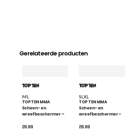
Gerelateerde producten
M
L
S
L
XL
TOP TEN MMA
TOP TEN MMA
Scheen- en
Scheen- en
wreefbeschermer –
wreefbeschermer –
Contender – Groen
Contender – Geel
26.99
26.99