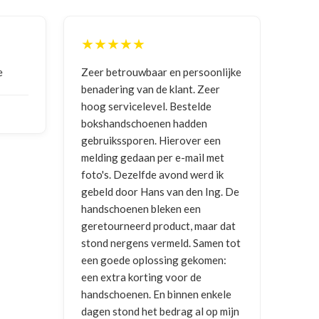
★★★★★
★
e
Zeer betrouwbaar en persoonlijke
Goed
benadering van de klant. Zeer
ontv
hoog servicelevel. Bestelde
bokshandschoenen hadden
NIC
gebruikssporen. Hierover een
2026
melding gedaan per e-mail met
foto's. Dezelfde avond werd ik
gebeld door Hans van den Ing. De
handschoenen bleken een
geretourneerd product, maar dat
stond nergens vermeld. Samen tot
een goede oplossing gekomen:
een extra korting voor de
handschoenen. En binnen enkele
dagen stond het bedrag al op mijn