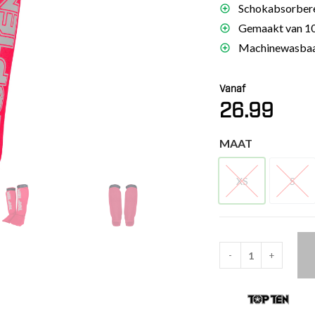
Schokabsorbere
es
Gemaakt van 10
schoenen
Machinewasbaar
gsartikelen
Vanaf
ingsmateriaal
26.99
pen
MAAT
n trapkussens
sens en pads
XS
S
XS
S
-
+
TOP
TEN
MMA