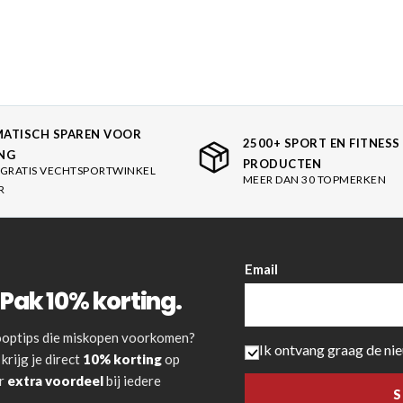
ATISCH SPAREN VOOR
2500+ SPORT EN FITNESS
NG
PRODUCTEN
GRATIS VECHTSPORTWINKEL
MEER DAN 30 TOPMERKEN
R
Email
Pak 10% korting.
 kooptips die miskopen voorkomen?
Ik ontvang graag de ni
krijg je direct
10% korting
op
or
extra voordeel
bij iedere