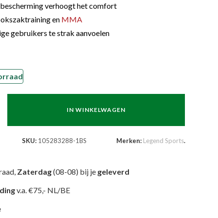
mbescherming verhoogt het comfort
okszaktraining en
MMA
e gebruikers te strak aanvoelen
jke
Huidige
rijs
s:
€35.95.
orraad
IN WINKELWAGEN
SKU:
105283288-1BS
Merken:
Legend Sports
.
raad,
Zaterdag
(08-08) bij je
geleverd
nding
v.a. €75,- NL/BE
e