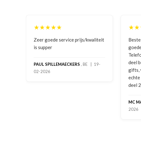
★★★★★
★★★★★
Zeer goede service prijs/kwaliteit
Bestelling gedaan v
is supper
goede prijzen en prod
Telefonisch contact 
deel bestelling al on
PAUL SPILLEMAECKERS
, BE | 19-
gifts, waardoor je oo
02-2026
echte service. Nu no
deel 2 en kickboksen 
MC MAASTRICHT
, NL
2026