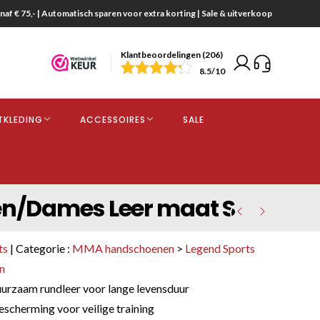
naf € 75,- | Automatisch sparen voor extra korting | Sale & uitverkoop
Klantbeoordelingen (206)
end
8.5
/10
opdracht
TKLEDING
ACCESSOIRES
SALE
kjes
n/Dames Leer maat S
ts
| Categorie :
MMA handschoenen
>
Legend Sports
n
rzaam rundleer voor lange levensduur
scherming voor veilige training