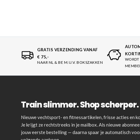
prijs
prijs
was:
is:
€24.95.
€18.75.
AUTOM
GRATIS VERZENDING VANAF
KORTI
€ 75,-
WORDT 
NAAR NL & BE M.U.V. BOKSZAKKEN
MEMBE
Train slimmer. Shop scherper. 
Nieuwe vechtsport- en fitnessartikelen, frisse acties en
Je krijgt ze rechtstreeks in je mailbox. Als nieuwe abonnee 
jouw eerste bestelling — daarna spaar je automatisch vo
volgende aankoop.