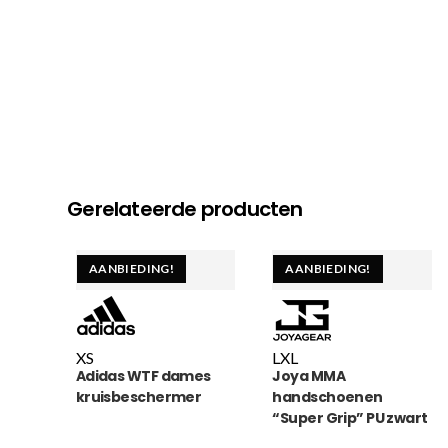
Gerelateerde producten
AANBIEDING!
AANBIEDING!
XS
L
XL
Adidas WTF dames
Joya MMA
kruisbeschermer
handschoenen
“Super Grip” PU zwart