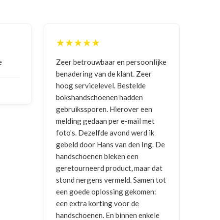
★★★★★
★★★★★
Zeer betrouwbaar en persoonlijke
Goede communicatie,
benadering van de klant. Zeer
ontvangen
hoog servicelevel. Bestelde
bokshandschoenen hadden
NICO VERMUNICHT
,
gebruikssporen. Hierover een
2026
melding gedaan per e-mail met
foto's. Dezelfde avond werd ik
gebeld door Hans van den Ing. De
handschoenen bleken een
geretourneerd product, maar dat
stond nergens vermeld. Samen tot
een goede oplossing gekomen:
een extra korting voor de
handschoenen. En binnen enkele