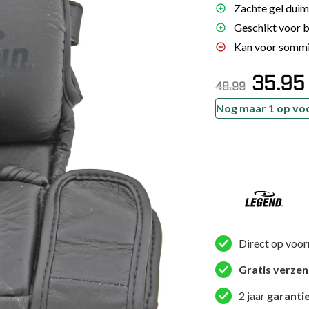
Zachte gel dui
es
Geschikt voor b
schoenen
Kan voor sommig
gsartikelen
Oorspronkeli
35.95
prijs
p
48.99
was:
i
ingsmateriaal
€48.99.
Nog maar 1 op vo
pen
n trapkussens
Legend
sens en pads
Padding
Bokszak
en
MMA
Direct op voor
Handschoenen
Heren/Dames
Gratis verze
Leer
2 jaar
garanti
maat