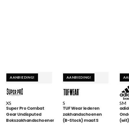
AANBIEDING!
AANBIEDING!
AA
XS
S
S
M
Super Pro Combat
TUF Wear lederen
adid
Gear Undisputed
zakhandschoenen
Ond
Bokszakhandschoenen
(B-Stock) maat S
(wit
Leder Zwart/Wit