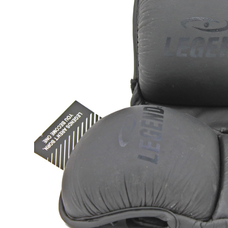
Karate
Voor dam
Zakhand
Taekwondo
Trainin
Brazilian Jiu jitsu
Bokszak
Bevestig
Krav Maga
bokszak
Bokspop
Stoot- e
Stootkus