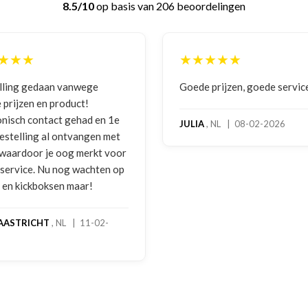
8.5/10
op basis van 206 beoordelingen
★★★★★
anwege
Goede prijzen, goede service
uct!
gehad en 1e
JULIA
, NL | 08-02-2026
tvangen met
g merkt voor
g wachten op
maar!
 | 11-02-