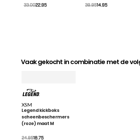
22.95
14.95
33.00
39.95
Vaak gekocht in combinatie met de v
XS
M
Legend kickboks
scheenbeschermers
(roze) maat M
Oorspronkelijke
Huidige
18.75
24.95