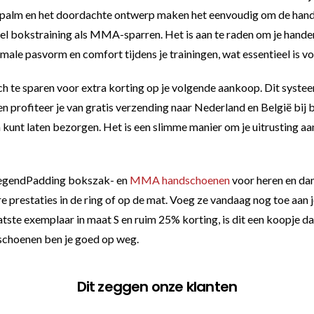
dpalm en het doordachte ontwerp maken het eenvoudig om de hands
el bokstraining als MMA-sparren. Het is aan te raden om je hande
ale pasvorm en comfort tijdens je trainingen, wat essentieel is voo
h te sparen voor extra korting op je volgende aankoop. Dit systeem
profiteer je van gratis verzending naar Nederland en België bij bes
kunt laten bezorgen. Het is een slimme manier om je uitrusting aan 
e LegendPadding bokszak- en
MMA handschoenen
voor heren en dam
e prestaties in de ring of op de mat. Voeg ze vandaag nog toe aan 
e exemplaar in maat S en ruim 25% korting, is dit een koopje dat j
schoenen ben je goed op weg.
Dit zeggen onze klanten